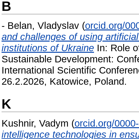
B
-
Belan, Vladyslav
(
orcid.org/0
and challenges of using artificia
institutions of Ukraine
In: Role o
Sustainable Development: Conf
International Scientific Confere
26.2.2026, Katowice, Poland.
K
Kushnir, Vadym
(
orcid.org/000
intelligence technologies in ensu