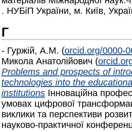
матеріалів Міжнародної наук.-п
. НУБіП України, м. Київ, Украї
Г
-
Гуржій, А.М.
(
orcid.org/0000-
Микола Анатолійович
(
orcid.o
Problems and prospects of introdu
technologies into the educationa
institutions
Інноваційна професі
умовах цифрової трансформації
виклики та перспективи розвит
науково-практичної конференції 