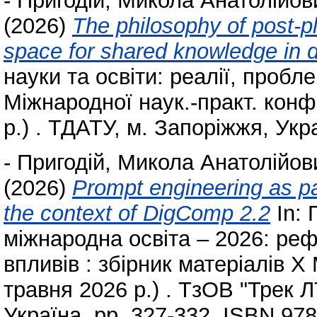
-
Пригодій, Микола Анатолійов
(2026)
The philosophy of post-p
space for shared knowledge in d
науки та освіти: реалії, пробле
Міжнародної наук.-практ. конф
р.) . ТДАТУ, м. Запоріжжя, Укра
-
Пригодій, Микола Анатолійов
(2026)
Prompt engineering as pa
the context of DigComp 2.2
In: 
міжнародна освіта – 2026: ре
впливів : збірник матеріалів Х 
травня 2026 р.) . ТзОВ "Трек ЛТ
Україна, pp. 327-332. ISBN 97