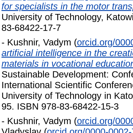
for specialists in the motor trans
University of Technology, Katow
83-68422-17-7
-
Kushnir, Vadym
(
orcid.org/00
artificial intelligence in the crea
materials in vocational educatio
Sustainable Development: Conf
International Scientific Confere
University of Technology in Kat
95. ISBN 978-83-68422-15-3
-
Kushnir, Vadym
(
orcid.org/00
Vladyslav
(
orcid.org/0000-0002