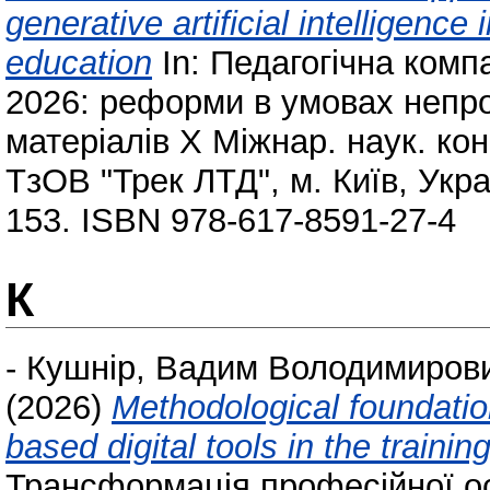
generative artificial intelligen
education
In: Педагогічна комп
2026: реформи в умовах непрог
матеріалів Х Міжнар. наук. конф
ТзОВ "Трек ЛТД", м. Київ, Укра
153. ISBN 978-617-8591-27-4
К
-
Кушнір, Вадим Володимиров
(2026)
Methodological foundations
based digital tools in the trainin
Трансформація професійної ос