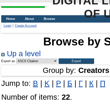
DIGITAL 
OF 
Home
About
Browse
Login
Create Account
Browse by Sc
Up a level
Export as
Group by:
Creators
Jump to:
B
|
K
|
P
|
Б
|
Г
|
К
|
П
Number of items:
22
.