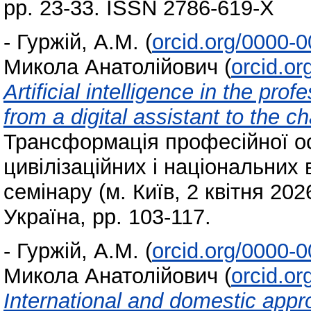
pp. 23-33. ISSN 2786-619-Х
-
Гуржій, А.М.
(
orcid.org/0000-
Микола Анатолійович
(
orcid.o
Artificial intelligence in the pr
from a digital assistant to the c
Трансформація професійної ос
цивілізаційних і національних 
семінару (м. Київ, 2 квітня 202
Україна, pp. 103-117.
-
Гуржій, А.М.
(
orcid.org/0000-
Микола Анатолійович
(
orcid.o
International and domestic appr