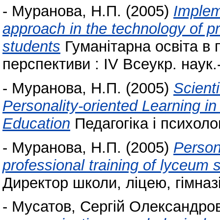
-
Муранова, Н.П.
(2005)
Implem
approach in the technology of pr
students
Гуманітарна освіта в
перспективи : IV Всеукр. наук.
-
Муранова, Н.П.
(2005)
Scient
Personality-oriented Learning in
Education
Педагогіка і психолог
-
Муранова, Н.П.
(2005)
Person
professional training of lyceum
Директор школи, ліцею, гімназії
-
Мусатов, Сергій Олександро