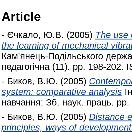
Article
-
Єчкало, Ю.В.
(2005)
The use 
the learning of mechanical vibra
Кам’янець-Подільського держав
педагогічна (11). pp. 198-202.
-
Биков, В.Ю.
(2005)
Contempora
system: comparative analysis
Ін
навчання: Зб. наук. праць. pp
-
Биков, В.Ю.
(2005)
Distance e
principles, ways of development