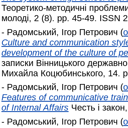
Теоретико-методичні проблеми 
молоді, 2 (8). pp. 45-49. ISSN 
-
Радомський, Ігор Петрович
(
o
Culture and communication styles
development of the culture of 
записки Вінницького державног
Михайла Коцюбинського, 14. p
-
Радомський, Ігор Петрович
(
o
Features of communicative traini
of Internal Affairs
Честь і закон,
-
Радомський, Ігор Петрович
(
o