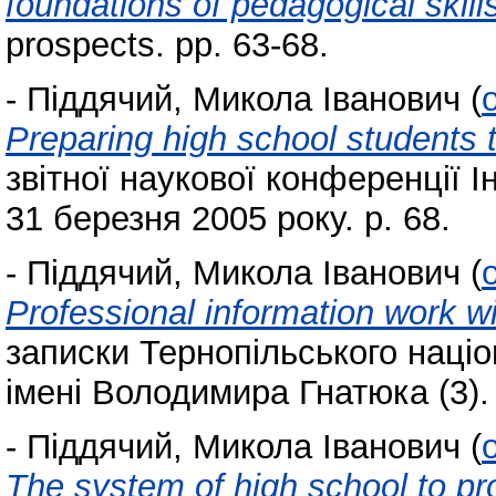
foundations of pedagogical skill
prospects. pp. 63-68.
-
Піддячий, Микола Іванович
(
Preparing high school students t
звітної наукової конференції І
31 березня 2005 року. p. 68.
-
Піддячий, Микола Іванович
(
Professional information work w
записки Тернопільського націо
імені Володимира Гнатюка (3). 
-
Піддячий, Микола Іванович
(
The system of high school to pro