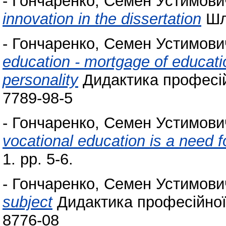
-
Гончаренко, Семен Устимови
innovation in the dissertation
Шля
-
Гончаренко, Семен Устимови
education - mortgage of educatio
personality
Дидактика професійн
7789-98-5
-
Гончаренко, Семен Устимови
vocational education is a need f
1. pp. 5-6.
-
Гончаренко, Семен Устимови
subject
Дидактика професійної 
8776-08