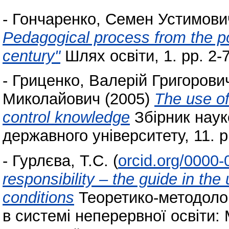
-
Гончаренко, Семен Устимови
Pedagogical process from the po
century"
Шлях освіти, 1. pp. 2-7
-
Гриценко, Валерій Григорови
Миколайович
(2005)
The use of
control knowledge
Збірник наук
державного університету, 11. 
-
Гурлєва, Т.С.
(
orcid.org/0000
responsibility – the guide in th
conditions
Теоретико-методолог
в системі неперервної освіти: