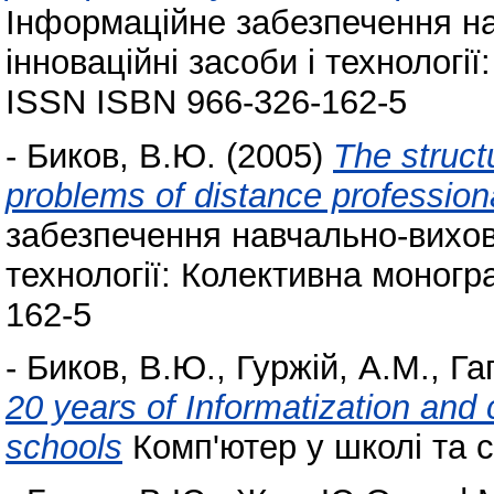
Інформаційне забезпечення на
інноваційні засоби і технологі
ISSN ISBN 966-326-162-5
-
Биков, В.Ю.
(2005)
The struct
problems of distance profession
забезпечення навчально-виховн
технології: Колективна моногр
162-5
-
Биков, В.Ю.
,
Гуржій, А.М.
,
Га
20 years of Informatization and
schools
Комп'ютер у школі та сім