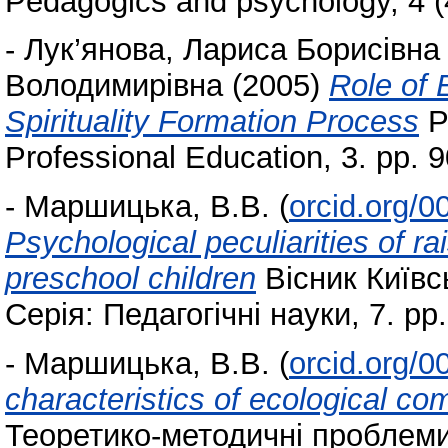
Pedagogics and psychology, 4 (4
-
Лук’янова, Лариса Борисівна
Володимирівна
(2005)
Role of 
Spirituality Formation Process
P
Professional Education, 3. pp.
-
Маршицька, В.В.
(
orcid.org/
Psychological peculiarities of rai
preschool children
Вісник Київс
Серія: Педагогічні науки, 7. pp
-
Маршицька, В.В.
(
orcid.org/
characteristics of ecological c
Теоретико-методичні проблеми 