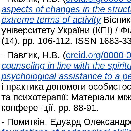
aspects of changes in the struct
extreme terms of activity
Вісник
університету України (КПІ) / Ф
(14). pp. 106-112. ISSN 1683-3
-
Павлик, Н.В.
(
orcid.org/0000
counseling in line with the spirit
psychological assistance to a per
і практика допомоги особистос
та психотерапії: Матеріали мі
конференції. pp. 88-91.
-
Помиткін, Едуард Олександр