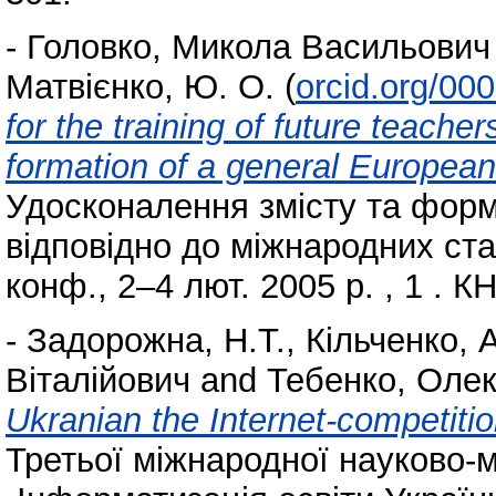
-
Головко, Микола Васильович
Матвієнко, Ю. О.
(
orcid.org/00
for the training of future teache
formation of a general Europea
Удосконалення змісту та форм
відповідно до міжнародних стан
конф., 2–4 лют. 2005 р. , 1 . КН
-
Задорожна, Н.Т.
,
Кільченко, 
Віталійович
and
Тебенко, Олек
Ukranian the Internet-competiti
Третьої міжнародної науково-