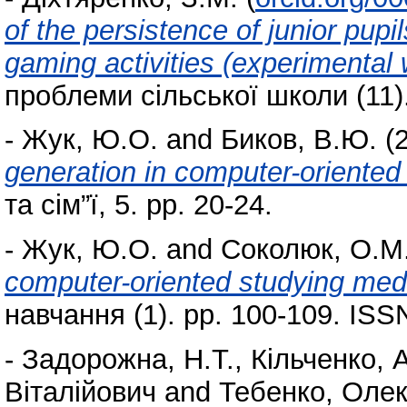
of the persistence of junior pupil
gaming activities (experimental 
проблеми сільської школи (11).
-
Жук, Ю.О.
and
Биков, В.Ю.
(
generation in computer-oriente
та сім”ї, 5. pp. 20-24.
-
Жук, Ю.О.
and
Соколюк, О.М
computer-oriented studying me
навчання (1). pp. 100-109. IS
-
Задорожна, Н.Т.
,
Кільченко, 
Віталійович
and
Тебенко, Олек