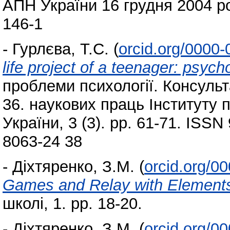
АПН України 16 грудня 2004 ро
146-1
-
Гурлєва, Т.С.
(
orcid.org/0000
life project of a teenager: psych
проблеми психології. Консульт
36. наукових праць Інституту п
України, 3 (3). pp. 61-71. ISSN
8063-24 38
-
Діхтяренко, З.М.
(
orcid.org/0
Games and Relay with Elements 
школі, 1. pp. 18-20.
-
Діхтяренко, З.М.
(
orcid.org/0