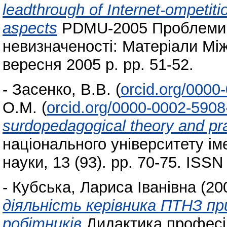
leadthrough of Internet-ompetiti
aspects
PDMU-2005 Проблеми п
невизначеності: Матеріали Мі
вересня 2005 р. pp. 51-52.
-
Засенко, В.В.
(
orcid.org/0000
О.М.
(
orcid.org/0000-0002-590
surdopedagogical theory and pra
національного університету ім
науки, 13 (93). pp. 70-75. ISS
-
Кубська, Лариса Іванівна
(20
діяльність керівника ПТНЗ пр
робітників
Дидактика професій