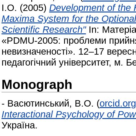
І.О.
(2005)
Development of the 
Maxima System for the Optional
Scientific Research"
In: Матері
«PDMU-2005: проблеми прийня
невизначеності». 12–17 верес
педагогічний університет, м. Б
Monograph
-
Васютинський, В.О.
(
orcid.or
Interactional Psychology of Pow
Україна.