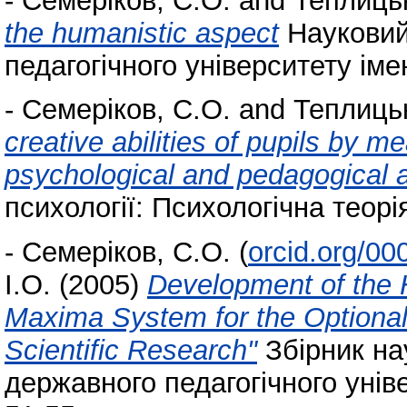
-
Семеріков, С.О.
and
Теплицьк
the humanistic aspect
Науковий
педагогічного університету іме
-
Семеріков, С.О.
and
Теплицьк
creative abilities of pupils by 
psychological and pedagogical 
психології: Психологічна теорія
-
Семеріков, С.О.
(
orcid.org/0
І.О.
(2005)
Development of the 
Maxima System for the Optional
Scientific Research"
Збірник на
державного педагогічного універ