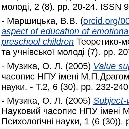
молоді, 2 (8). pp. 20-24. ISSN 
-
Маршицька, В.В.
(
orcid.org/
aspect of education of emotional
preschool children
Теоретико-ме
та учнівської молоді (7). pp. 
-
Музика, О. Л.
(2005)
Value su
часопис НПУ імені М.П.Драгом
науки. - Т.2, 6 (30). pp. 232-2
-
Музика, О. Л.
(2005)
Subject-
Науковий часопис НПУ імені М
Психологічні науки, 1 (6 (30)). 