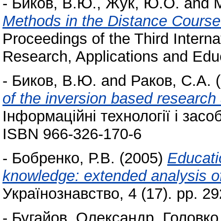
-
Биков, В.Ю.
,
Жук, Ю.О.
and
Methods in the Distance Cours
Proceedings of the Third Intern
Research, Applications and Edu
-
Биков, В.Ю.
and
Раков, С.А.
(
of the inversion based research
Інформаційні технології і засоб
ISBN 966-326-170-6
-
Бобренко, Р.В.
(2005)
Educatio
knowledge: extended analysis of
Українознавство, 4 (17). pp. 2
-
Бугайов, Олександр
,
Головко