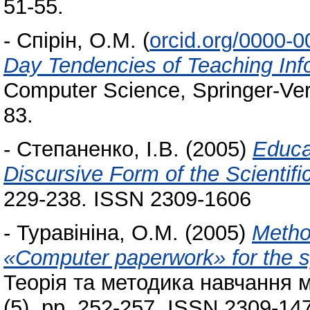
51-55.
-
Спірін, О.М.
(
orcid.org/0000-
Day Tendencies of Teaching Info
Computer Science, Springer-Verl
83.
-
Степаненко, І.В.
(2005)
Educat
Discursive Form of the Scientif
229-238. ISSN 2309-1606
-
Туравініна, О.М.
(2005)
Metho
«Computer paperwork» for the s
Теорія та методика навчання м
(5). pp. 252-257. ISSN 2309-14