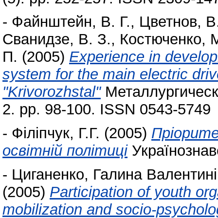
-
Файнштейн, В. Г.
,
Цветнов, В.
Сванидзе, В. З.
,
Костюченко, М
П.
(2005)
Experience in developi
system for the main electric driv
"Krivorozhstal"
Металлургическ
2. pp. 98-100. ISSN 0543-5749
-
Філіпчук, Г.Г.
(2005)
Пріорит
освітній політиці
Українознавс
-
Циганенко, Галина Валентин
(2005)
Participation of youth orga
mobilization and socio-psycholo