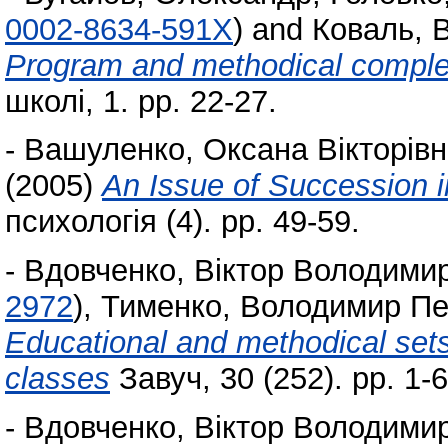
0002-8634-591X
)
and
Коваль, 
Program and methodical comple
школі, 1. pp. 22-27.
-
Вашуленко, Оксана Вікторів
(2005)
An Issue of Succession 
психологія (4). pp. 49-59.
-
Вдовченко, Віктор Володими
2972
)
,
Тименко, Володимир Пе
Educational and methodical sets 
classes
Завуч, 30 (252). pp. 1-6
-
Вдовченко, Віктор Володими