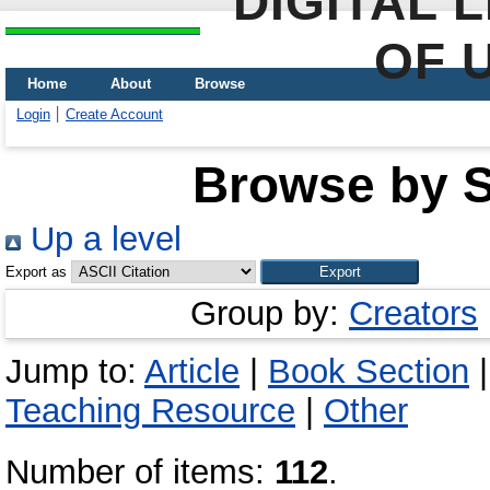
DIGITAL 
OF 
Home
About
Browse
Login
Create Account
Browse by Sc
Up a level
Export as
Group by:
Creators
Jump to:
Article
|
Book Section
Teaching Resource
|
Other
Number of items:
112
.