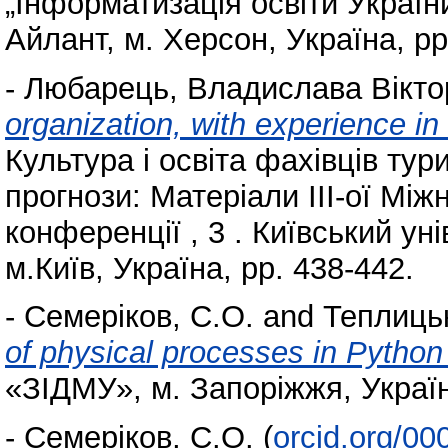
„Інформатизація освіти Україн
Айлант, м. Херсон, Україна, pp
-
Любарець, Владислава Вікто
organization, with experience i
Культура і освіта фахівців тур
прогнози: Матеріали ІІІ-ої Мі
конференції , 3 . Київський ун
м.Київ, Україна, pp. 438-442.
-
Семеріков, С.О.
and
Теплицьк
of physical processes in Pytho
«ЗІДМУ», м. Запоріжжя, Украї
-
Семеріков, С.О.
(
orcid.org/0