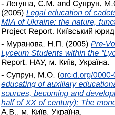
-
Легуша, С.М.
and
Супрун, М.
(2005)
Legal education of cadet
MIA of Ukraine: the nature, fu
Project Report. Київський юриди
-
Муранова, Н.П.
(2005)
Pre-Vo
Lyceum Students within the “Ly
Report. НАУ, м. Київ, Україна.
-
Супрун, М.О.
(
orcid.org/0000
educating of auxiliary education
sources, becoming and developme
half of ХХ of century): The mon
А.В., м. Київ, Україна.