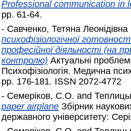
Professional communication in le
pp. 61-64.
-
Савченко, Тетяна Леонідівна
психофізіологічної готовност
професійної діяльності (на пр
контролю)
Актуальні проблеми
Психофізіологія. Медична психо
pp. 176-181. ISSN 2072-4772
-
Семеріков, С.О.
and
Теплицьк
paper airplane
Збірник наукови
державного університету: Серія