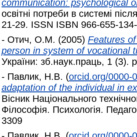
communication: psychological ori
освітні потреби в системі післ
21-29. ISSN ISBN 966-655-134
-
Отич, О.М.
(2005)
Features of
person in system of vocational t
України: зб.наук.праць, 1 (3). p
-
Павлик, Н.В.
(
orcid.org/0000
adaptation of the individual in ex
Вісник Національного технічног
Філософія. Психологія. Педагог
3309
-
Павлик, Н.В.
(
orcid.org/0000