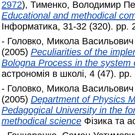
2972
)
,
Тименко, Володимир Пе
Educational and methodical comp
Інформатика, 31-32 (320). pp. 
-
Головко, Микола Васильович
(2005)
Peculiarities of the impl
Bologna Process in the system 
астрономія в школі, 4 (47). pp.
-
Головко, Микола Васильович
(2005)
Department of Physics M
Pedagogical University in the f
methodical science
Фізика та ас