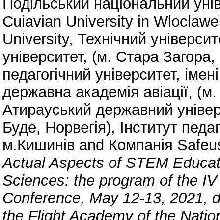
Подільський національний унів
Cuiavian University in Wloclaw
University
,
Технічний університ
університет, (м. Стара Загора,
педагогічний університет, імен
державна академія авіації, (м.
Атирауський державний універ
Буде, Норвегія)
,
Інститут педа
м.Кишинів
and
Компанія Safeu
Actual Aspects of STEM Educati
Sciences: the program of the IV 
Conference, May 12-13, 2021, de
the Flight Academy of the Nation