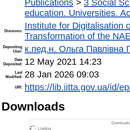
Publications
>
3 Social S
education. Universities. 
Institute for Digitalisation
Divisions:
Transformation of the NA
к.пед.н. Ольга Павлівна 
Depositing
User:
12 May 2021 14:23
Date
Deposited:
28 Jan 2026 09:03
Last
Modified:
https://lib.iitta.gov.ua/id/
URI:
Downloads
Downloads 
Loading...