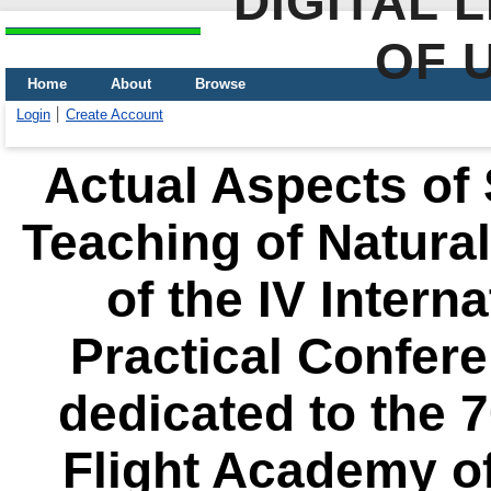
DIGITAL 
OF 
Home
About
Browse
Login
Create Account
Actual Aspects of
Teaching of Natura
of the IV Intern
Practical Confere
dedicated to the 7
Flight Academy of