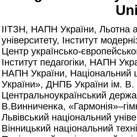
Uni
ІІТЗН, НАПН України
,
Льотна а
університету
,
Інститут модерні
Центр українсько-європейськог
Інститут педагогіки, НАПН Укр
НАПН України
,
Національний 
України»
,
ДНПБ України ім. В.
Центральноукраїнський державн
В.Винниченка
,
«Гармонія»–гім
Львівський національний уніве
Вінницький національний техн