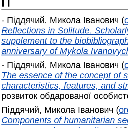
П
-
Піддячий, Микола Іванович
(
Reflections in Solitude. Schola
supplement to the biobibliograph
anniversary of Mykola Ivanovyc
-
Піддячий, Микола Іванович
(
The essence of the concept of sci
characteristics, features, and s
розвиток обдарованої особистос
Піддячий, Микола Іванович
(
or
Components of humanitarian secu