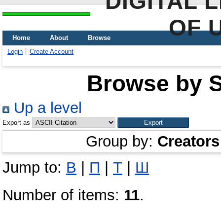
DIGITAL 
OF 
Home
About
Browse
Login
Create Account
Browse by Sc
Up a level
Export as
Group by:
Creators
Jump to:
В
|
П
|
Т
|
Ш
Number of items:
11
.