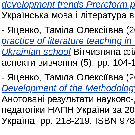
development trends Prereform pe
Українська мова і література в 
-
Яценко, Таміла Олексіївна
(2
practice of literature teaching i
Ukrainian school
Вітчизняна філ
аспекти вивчення (5). pp. 104-
-
Яценко, Таміла Олексіївна
(2
Development of the Methodology
Анотовані результати науково-
педагогіки НАПН України за 201
Україна, pp. 218-219. ISBN 97