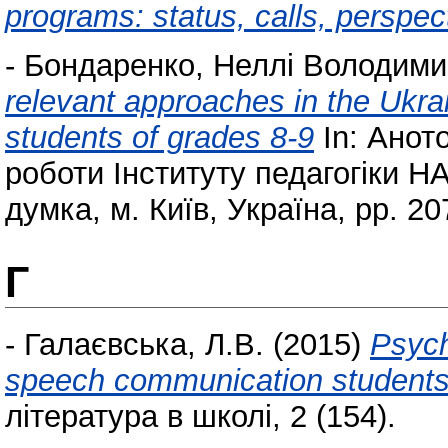
programs: status, calls, perspec
-
Бондаренко, Неллі Володими
relevant approaches in the Ukra
students of grades 8-9
In: Анот
роботи Інституту педагогіки НА
думка, м. Київ, Україна, pp. 20
Г
-
Галаєвська, Л.В.
(2015)
Psych
speech communication students
література в школі, 2 (154).