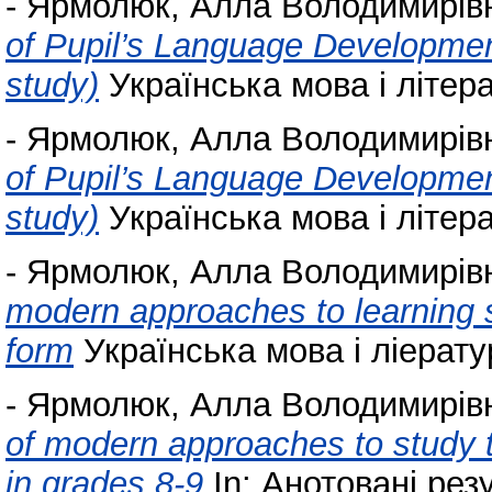
-
Ярмолюк, Алла Володимирів
of Pupil’s Language Development
study)
Українська мова і літерат
-
Ярмолюк, Алла Володимирів
of Pupil’s Language Development
study)
Українська мова і літерат
-
Ярмолюк, Алла Володимирів
modern approaches to learning 
form
Українська мова і ліератур
-
Ярмолюк, Алла Володимирів
of modern approaches to study t
in grades 8-9
In: Анотовані рез