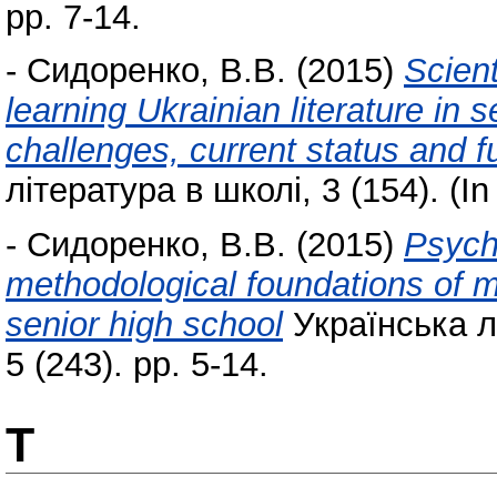
pp. 7-14.
-
Сидоренко, В.В.
(2015)
Scient
learning Ukrainian literature in
challenges, current status and f
література в школі, 3 (154). (In
-
Сидоренко, В.В.
(2015)
Psych
methodological foundations of mo
senior high school
Українська лі
5 (243). pp. 5-14.
Т