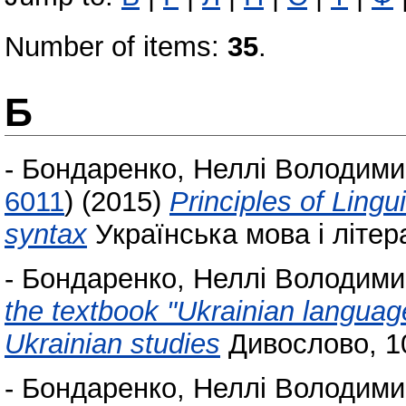
Number of items:
35
.
Б
-
Бондаренко, Неллі Володими
6011
)
(2015)
Principles of Ling
syntax
Українська мова і літера
-
Бондаренко, Неллі Володими
the textbook "Ukrainian language
Ukrainian studies
Дивослово, 10
-
Бондаренко, Неллі Володими