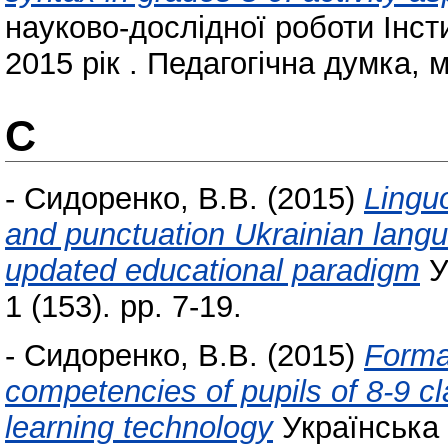
науково-дослідної роботи Інст
2015 рік . Педагогічна думка, м
С
-
Сидоренко, В.В.
(2015)
Linguo
and punctuation Ukrainian langu
updated educational paradigm
У
1 (153). pp. 7-19.
-
Сидоренко, В.В.
(2015)
Forma
competencies of pupils of 8-9 c
learning technology
Українська м