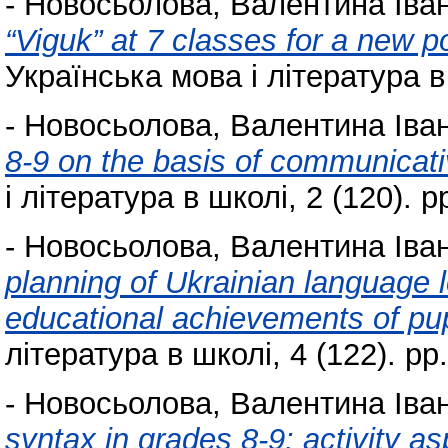
-
Новосьолова, Валентина Іван
“Viguk” at 7 classes for a new p
Українська мова і література в 
-
Новосьолова, Валентина Іван
8-9 on the basis of communicati
і література в школі, 2 (120). p
-
Новосьолова, Валентина Іван
planning of Ukrainian language l
educational achievements of pup
література в школі, 4 (122). pp.
-
Новосьолова, Валентина Іван
syntax in grades 8-9: activity as