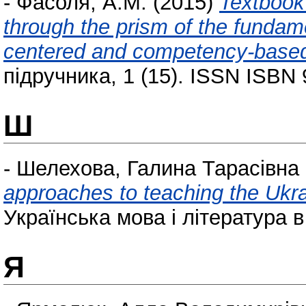
-
Фасоля, А.М.
(2015)
Textbook 
through the prism of the fundamen
centered and competency-base
підручника, 1 (15). ISSN ISBN 
Ш
-
Шелехова, Галина Тарасівна
approaches to teaching the Ukra
Українська мова і література в 
Я