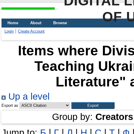
DIGITAL 
OF 
Home
About
Browse
Login
Create Account
Items where Divis
Teaching Ukra
Literature" 
Up a level
Export as
Group by:
Creators
Jump to:
Б
|
Г
|
Л
|
Н
|
С
|
Т
|
Ф