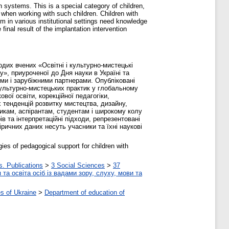
 systems. This is a special category of children,
 when working with such children. Children with
em in various institutional settings need knowledge
inal result of the implantation intervention
одих вчених «Освітні і культурно-мистецькі
у», приуроченої до Дня науки в Україні та
ими і зарубіжними партнерами. Опубліковані
 культурно-мистецьких практик у глобальному
вої освіти, корекційної педагогіки,
их тенденцій розвитку мистецтва, дизайну,
икам, аспірантам, студентам і широкому колу
в та інтерпретаційні підходи, репрезентовані
іричних даних несуть учасники та їхні наукові
ies of pedagogical support for children with
s. Publications
>
3 Social Sciences
>
37
та освіта осіб із вадами зору, слуху, мови та
s of Ukraine
>
Department of education of