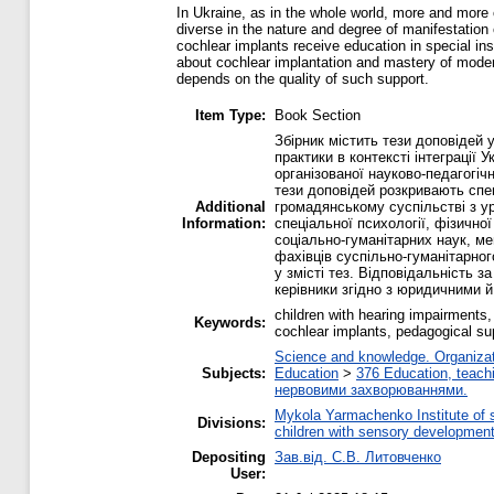
In Ukraine, as in the whole world, more and more 
diverse in the nature and degree of manifestation
cochlear implants receive education in special ins
about cochlear implantation and mastery of modern 
depends on the quality of such support.
Item Type:
Book Section
Збірник містить тези доповідей 
практики в контексті інтеграції 
організованої науково-педагогіч
тези доповідей розкривають спец
Additional
громадянському суспільстві з ур
Information:
спеціальної психології, фізичної
соціально-гуманітарних наук, м
фахівців суспільно-гуманітарног
у змісті тез. Відповідальність з
керівники згідно з юридичними 
children with hearing impairments,
Keywords:
cochlear implants, pedagogical su
Science and knowledge. Organizati
Subjects:
Education
>
376 Education, teachi
нервовими захворюваннями.
Mykola Yarmachenko Institute of 
Divisions:
children with sensory development
Depositing
Зав.від. С.В. Литовченко
User: