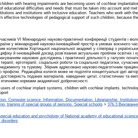
children with hearing impairments are becoming users of cochlear implantation
 of educational difficulties and needs that must be taken into account and met
titutions and institutions with inclusive education. Teachers who work with th
effective technologies of pedagogical support of such children, because the f
учасників VІ Міжнародної науково-практичної конференції студентів і мол
України у міжнародний науково-інноваційний простір в умовах воєнного час
ним колективом Хортицької національної академії у співпраці з українськ
ифіку й інноваційний досвід розв’язання актуальних проблем освітніх і
ахуванням наукових досліджень і практичної діяльності у галузях початко
 терапії, ерготерапії, соціальної роботи та соціальної педагогіки, сучасн
енеджменту та туризму. Збірник адресовано науково-педагогічним працівн
о профілю. Редакційна колегія може не поділяти концептуальні ідеї авторі
а достовірність поданих матеріалів, наведених цитат, статистичних та емп
й етичними нормами академічної доброчесності.
 users of cochlear implant systems, children with cochlear implants, technolog
pport
on. Computer science. Information. Documentation. Librarianship. Institution
ng, training of special groups of persons. Special schools
>
376.3 Виховання 
special education and psychology of National academy of educational science
 disorders