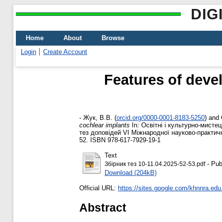
DIG
Home
About
Browse
Login
Create Account
Features of deve
-
Жук, В.В.
(
orcid.org/0000-0001-8183-5250
)
and
cochlear implants
In: Освітні і культурно-мистец
тез доповідей VІ Міжнародної науково-практичн
52. ISBN 978-617-7929-19-1
Text
- Pub
Збірник тез 10-11.04.2025-52-53.pdf
Download (204kB)
Official URL:
https://sites.google.com/khnnra.edu
Abstract