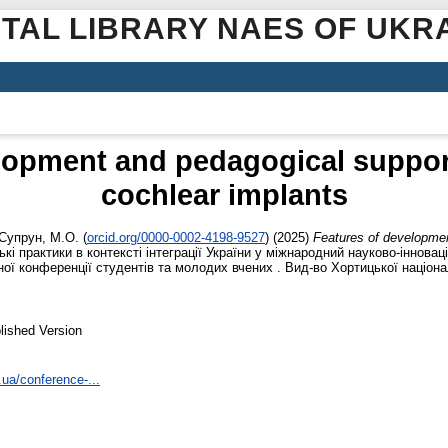
ITAL LIBRARY NAES OF UKR
lopment and pedagogical support
cochlear implants
Супрун, М.О.
(
orcid.org/0000-0002-4198-9527
)
(2025)
Features of developmen
ькі практики в контексті інтеграції України у міжнародний науково-інновац
ої конференції студентів та молодих вчених . Вид-во Хортицької націонал
lished Version
.ua/conference-...