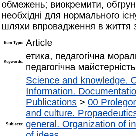
обмежень; виокремити, обгрунт
необхідні для нормального існ
шляхи впровадження в життя 
Article
Item Type:
етика, педагогічна морал
Keywords:
педагогічна майстерність
Science and knowledge. O
Information. Documentation.
Publications
>
00 Prolego
and culture. Propaedeutic
general. Organization of in
Subjects:
of ideas