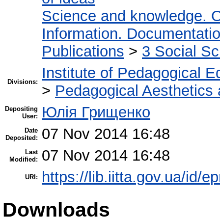
Science and knowledge. O
Information. Documentation.
Publications
>
3 Social S
Institute of Pedagogical E
Divisions:
>
Pedagogical Aesthetics
Юлія Грищенко
Depositing
User:
07 Nov 2014 16:48
Date
Deposited:
07 Nov 2014 16:48
Last
Modified:
https://lib.iitta.gov.ua/id/e
URI:
Downloads