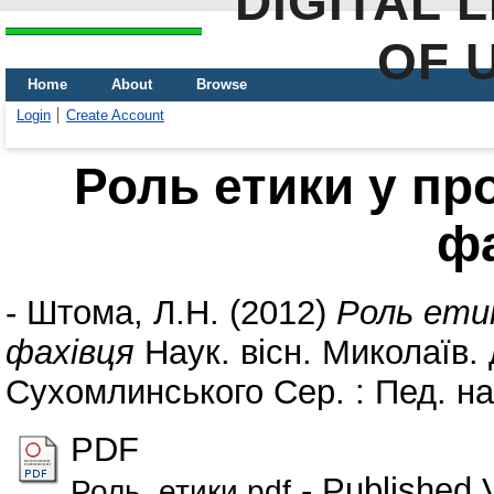
DIGITAL 
OF 
Home
About
Browse
Login
Create Account
Роль етики у пр
ф
-
Штома, Л.Н.
(2012)
Роль етик
фахівця
Наук. вісн. Миколаїв. 
Сухомлинського Сер. : Пед. наук
PDF
- Published 
Роль_етики.pdf