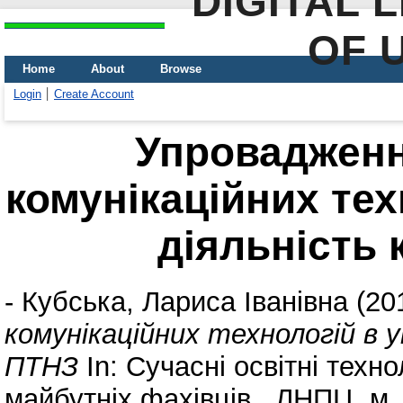
DIGITAL 
OF 
Home
About
Browse
Login
Create Account
Упровадженн
комунікаційних тех
діяльність 
-
Кубська, Лариса Іванівна
(20
комунікаційних технологій в у
ПТНЗ
In: Сучасні освітні техно
майбутніх фахівців . ЛНПЦ, м. 