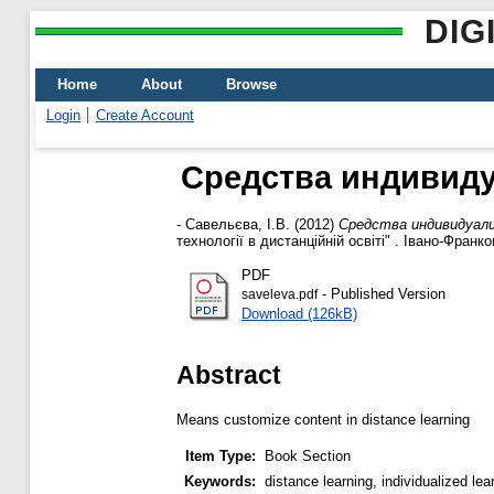
DIG
Home
About
Browse
Login
Create Account
Средства индивиду
-
Савельєва, І.В.
(2012)
Средства индивидуали
технології в дистанційній освіті" . Івано-Франк
PDF
- Published Version
saveleva.pdf
Download (126kB)
Abstract
Means customize content in distance learning
Item Type:
Book Section
Keywords:
distance learning, individualized lea