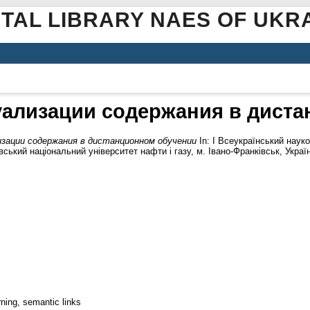
ITAL LIBRARY NAES OF UKR
ализации содержания в дист
зации содержания в дистанционном обучении
In: І Всеукраїнський наук
овський національний університет нафти і газу, м. Івано-Франківськ, Україн
rning, semantic links