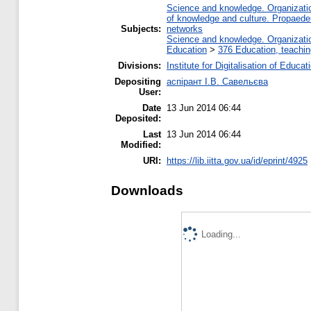
Science and knowledge. Organization
of knowledge and culture. Propaede
Subjects:
networks
Science and knowledge. Organization
Education
>
376 Education, teaching
Divisions:
Institute for Digitalisation of Educat
Depositing
аспірант І.В. Савельєва
User:
Date
13 Jun 2014 06:44
Deposited:
Last
13 Jun 2014 06:44
Modified:
URI:
https://lib.iitta.gov.ua/id/eprint/4925
Downloads
Loading...