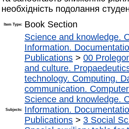
необхідність подолання студе
Book Section
Item Type:
Science and knowledge. O
Information. Documentation.
Publications
>
00 Prolego
and culture. Propaedeutic
technology. Computing. D
communication. Computer
Science and knowledge. O
Information. Documentation.
Subjects:
Publications
>
3 Social S