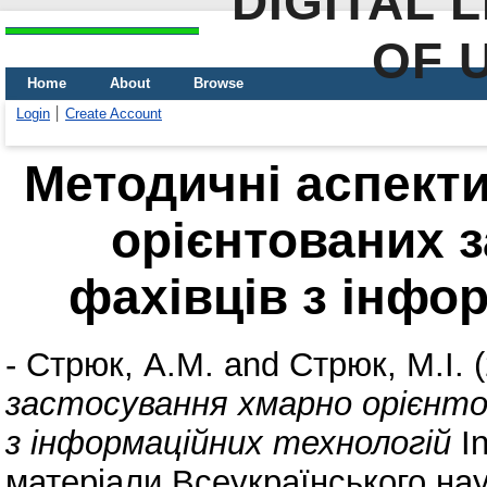
DIGITAL 
OF 
Home
About
Browse
Login
Create Account
Методичні аспект
орієнтованих з
фахівців з інфо
-
Стрюк, А.М.
and
Стрюк, М.І.
(
застосування хмарно орієнтов
з інформаційних технологій
In
матеріали Всеукраїнського на