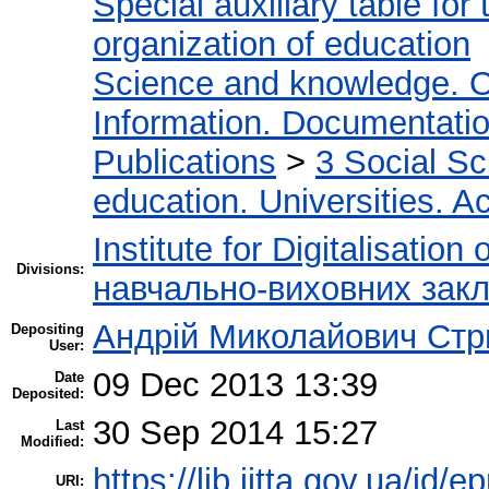
Special auxiliary table for
organization of education
Science and knowledge. O
Information. Documentation.
Publications
>
3 Social S
education. Universities. 
Institute for Digitalisation
Divisions:
навчально-виховних закл
Андрій Миколайович Стр
Depositing
User:
09 Dec 2013 13:39
Date
Deposited:
30 Sep 2014 15:27
Last
Modified:
https://lib.iitta.gov.ua/id/e
URI: