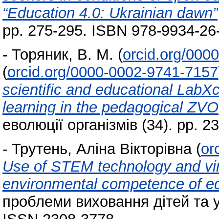
“Education 4.0: Ukrainian dawn”
pp. 275-295. ISBN 978-9934-26
-
Торяник, В. М.
(
orcid.org/000
(
orcid.org/0000-0002-9741-7157
scientific and educational LabX
learning in the pedagogical ZVO
еволюції організмів (34). pp. 
-
Трутень, Аліна Вікторівна
(
or
Use of STEM technology and virtu
еnvironmental competence of e
проблеми виховання дітей та уч