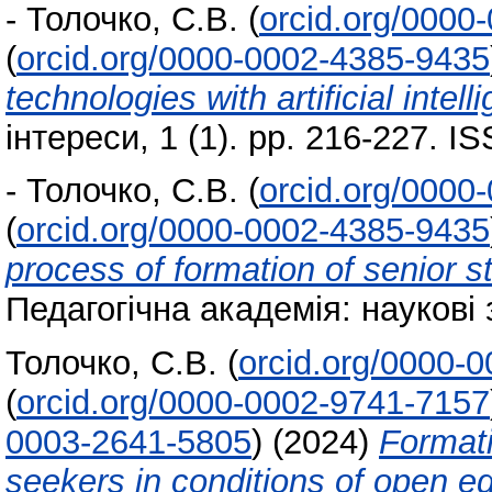
-
Толочко, С.В.
(
orcid.org/0000
(
orcid.org/0000-0002-4385-9435
technologies with artificial intell
інтереси, 1 (1). pp. 216-227. 
-
Толочко, С.В.
(
orcid.org/0000
(
orcid.org/0000-0002-4385-9435
process of formation of senior 
Педагогічна академія: наукові 
Толочко, С.В.
(
orcid.org/0000-
(
orcid.org/0000-0002-9741-7157
0003-2641-5805
)
(2024)
Format
seekers in conditions of open e