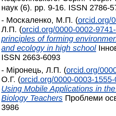
наук (6). pp. 9-16. ISSN 2786-
-
Москаленко, М.П.
(
orcid.org
Л.П.
(
orcid.org/0000-0002-9741
principles of forming environme
and ecology in high school
Іннов
ISSN 2663-6093
-
Міронець, Л.П.
(
orcid.org/00
О.Г.
(
orcid.org/0000-0003-1555
Using Mobile Applications in the
Biology Teachers
Проблеми осві
3986