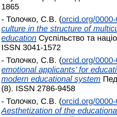
1865
-
Толочко, С.В.
(
orcid.org/0000
culture in the structure of multic
education
Суспільство та націон
ISSN 3041-1572
-
Толочко, С.В.
(
orcid.org/0000
emotional applicants’ for educat
modern educational system
Педа
(8). ISSN 2786-9458
-
Толочко, С.В.
(
orcid.org/0000
Aesthetization of the educational