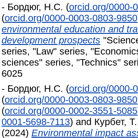
-
Бордюг, Н.С.
(
orcid.org/0000-
(
orcid.org/0000-0003-0803-9850
environmental education and tr
development prospects
"Science
series, "Law" series, "Economic
sciences" series, "Technics" ser
6025
-
Бордюг, Н.С.
(
orcid.org/0000-
(
orcid.org/0000-0003-0803-9850
(
orcid.org/0000-0002-3551-5085
0001-5698-7113
)
and
Курбет, Т.
(2024)
Environmental impact ass