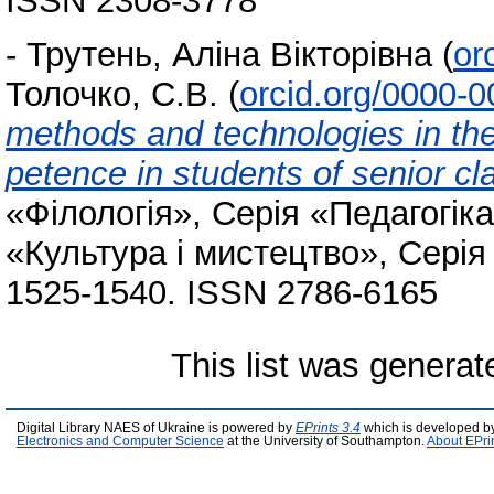
ISSN 2308-3778
-
Трутень, Аліна Вікторівна
(
or
Толочко, С.В.
(
orcid.org/0000-
methods and technologies in th
petence in students of senior cl
«Філологія», Серія «Педагогіка
«Культура і мистецтво», Серія «
1525-1540. ISSN 2786-6165
This list was genera
Digital Library NAES of Ukraine is powered by
EPrints 3.4
which is developed b
Electronics and Computer Science
at the University of Southampton.
About EPri