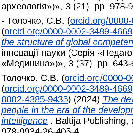
археологія»)», 3 (21). pp. 978
-
Толочко, С.В.
(
orcid.org/0000
(
orcid.org/0000-0002-3489-4669
the structure of global compete
інновації науки (Серія «Педаго
«Медицина»)», 3 (37). pp. 643
Толочко, С.В.
(
orcid.org/0000-
(
orcid.org/0000-0002-3489-4669
0002-4385-9435
)
(2024)
The dev
people in the era of the developm
intelligence
. Baltija Publishing,
978-9934-26-405-4