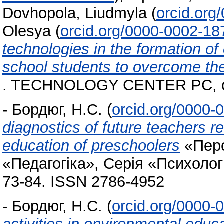
Dovhopola, Liudmyla
(
orcid.org
Olesya
(
orcid.org/0000-0002-18
technologies in the formation o
school students to overcome th
. TECHNOLOGY CENTER PC, c. K
-
Бордюг, Н.С.
(
orcid.org/0000-
diagnostics of future teachers 
education of preschoolers
«Перс
«Педагогіка», Серія «Психологі
73-84. ISSN 2786-4952
-
Бордюг, Н.С.
(
orcid.org/0000-