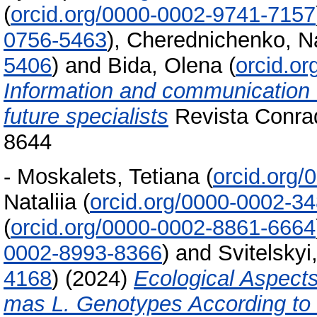
(
orcid.org/0000-0002-9741-7157
0756-5463
)
,
Cherednichenko, Na
5406
)
and
Bida, Olena
(
orcid.o
Information and communication t
future specialists
Revista Conrad
8644
-
Moskalets, Tetiana
(
orcid.org
Nataliia
(
orcid.org/0000-0002-3
(
orcid.org/0000-0002-8861-6664
0002-8993-8366
)
and
Svitelskyi
4168
)
(2024)
Ecological Aspect
mas L. Genotypes According to M