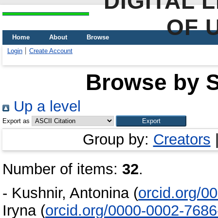
DIGITAL 
OF 
Home
About
Browse
Login
Create Account
Browse by Sc
Up a level
Export as
Group by:
Creators
Number of items:
32
.
-
Kushnir, Antonina
(
orcid.org/0
Iryna
(
orcid.org/0000-0002-768