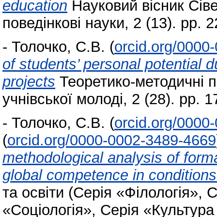
education
Науковий вісник Сіве
поведінкові науки, 2 (13). pp.
-
Толочко, С.В.
(
orcid.org/0000
of students’ personal potential 
projects
Теоретико-методичні п
учнівської молоді, 2 (28). pp.
-
Толочко, С.В.
(
orcid.org/0000
(
orcid.org/0000-0002-3489-4669
methodological analysis of forma
global competence in condition
та освіти (Серія «Філологія», 
«Соціологія», Серія «Культура 