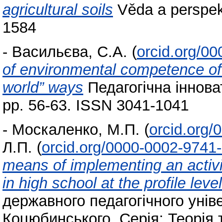
agricultural soils
Věda a perspekt
1584
-
Васильєва, С.А.
(
orcid.org/0
of environmental competence of 
world” ways
Педагогічна інноват
pp. 56-63. ISSN 3041-1041
-
Москаленко, М.П.
(
orcid.org
Л.П.
(
orcid.org/0000-0002-9741
means of implementing an activi
in high school at the profile level
державного педагогічного унів
Коцюбинського. Серія: Теорія