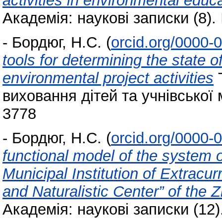
activities in environmental educ
Академія: наукові записки (8)
-
Бордюг, Н.С.
(
orcid.org/0000-
tools for determining the state o
environmental project activities
Т
виховання дітей та учнівської м
3778
-
Бордюг, Н.С.
(
orcid.org/0000-
functional model of the system of
Municipal Institution of Extracu
and Naturalistic Center” of the
Академія: наукові записки (12