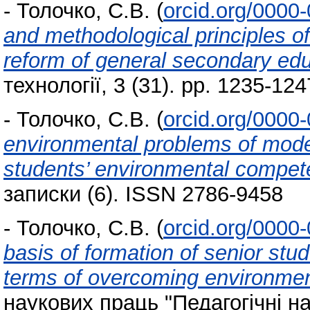
-
Толочко, С.В.
(
orcid.org/0000
and methodological principles of
reform of general secondary ed
технології, 3 (31). pp. 1235-1
-
Толочко, С.В.
(
orcid.org/0000
environmental problems of moder
students’ environmental compe
записки (6). ISSN 2786-9458
-
Толочко, С.В.
(
orcid.org/0000
basis of formation of senior st
terms of overcoming environmen
наукових праць "Педагогічні на