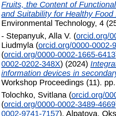
Fruits, the Content of Function
and Suitability for Healthy Food
Environmental Technology, 4 (2
-
Stepanyuk, Alla V.
(
orcid.org/
Liudmyla
(
orcid.org/0000-0002-
(
orcid.org/0000-0002-1665-6413
0002-0202-348X
)
(2024)
Integr
information devices in secondar
Workshop Proceedings (11). pp
Tolochko, Svitlana
(
orcid.org/0
(
orcid.org/0000-0002-3489-4669
0002-9741-7157
)
,
Alpatova, Ok