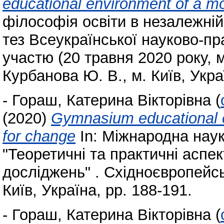
educational environment of a 
філософія освіти в незалежній У
тез Всеукраїнської науково-п
участю (20 травня 2020 року, 
Курбанова Ю. В., м. Київ, Укр
-
Гораш, Катерина Вікторівна
(
(2020)
Gymnasium educational 
for change
In: Міжнародна нау
"Теоретичні та практичні аспе
досліджень" . Східноєвропейс
Київ, Україна, pp. 188-191.
-
Гораш, Катерина Вікторівна
(