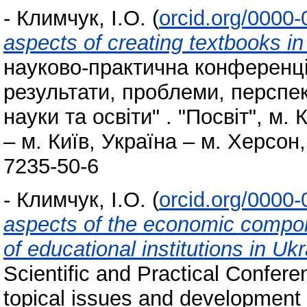
-
Климчук, І.О.
(
orcid.org/0000
aspects of creating textbooks in
науково-практична конференція
результати, проблеми, перспект
науки та освіти" . "Посвіт", м.
– м. Київ, Україна – м. Херсон
7235-50-6
-
Климчук, І.О.
(
orcid.org/0000
aspects of the economic compon
of educational institutions in Uk
Scientific and Practical Confere
topical issues and development