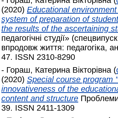
-
Гораш, Катерина Вікторівна
(
(2020)
Educational environment 
system of preparation of students
the results of the ascertaining s
педагогічні студії» (спецвипус
впродовж життя: педагогіка, анд
47. ISSN 2310-8290
-
Гораш, Катерина Вікторівна
(
(2020)
Special course program "
innovativeness of the education
content and structure
Проблеми с
39. ISSN 2411-1309