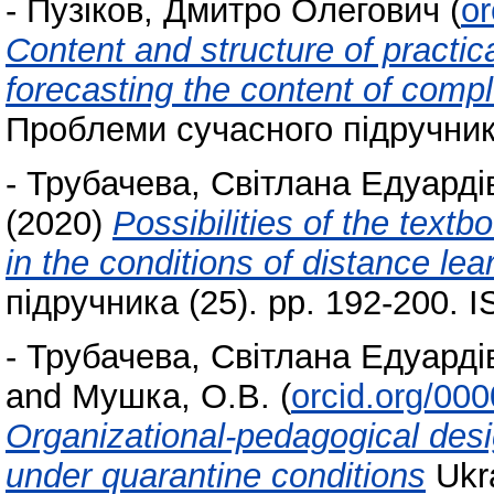
-
Пузіков, Дмитро Олегович
(
or
Content and structure of practical
forecasting the content of comp
Проблеми сучасного підручника
-
Трубачева, Світлана Едуарді
(2020)
Possibilities of the textb
in the conditions of distance lea
підручника (25). pp. 192-200. 
-
Трубачева, Світлана Едуарді
and
Мушка, О.В.
(
orcid.org/00
Organizational-pedagogical desi
under quarantine conditions
Ukra