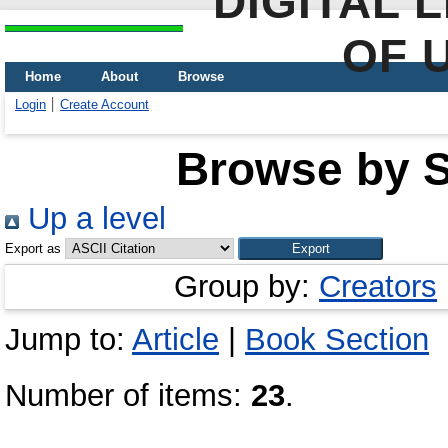
DIGITAL 
OF 
Home
About
Browse
Login
Create Account
Browse by Sc
Up a level
Export as
Group by:
Creators
Jump to:
Article
|
Book Section
Number of items:
23
.