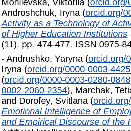
Mohilevska, Viktoriia
(
orcid.org
Androshchuk, Iryna
(
orcid.org/
Activity as a Technology of Activ
of Higher Education Institutions
(11). pp. 474-477. ISSN 0975-8
-
Andrushko, Yaryna
(
orcid.org
Iryna
(
orcid.org/0000-0003-442
(
orcid.org/0000-0003-0280-0848
0002-2060-2354
)
,
Marchak, Tet
and
Dorofey, Svitlana
(
orcid.or
Emotional Intelligence of Emplo
and Empirical Discourse of the