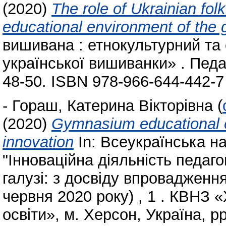
(2020)
The role of Ukrainian fol
educational environment of th
вишивана : етнокультурний та 
української вишиванки» . Педаг
48-50. ISBN 978-966-644-442-7
-
Гораш, Катерина Вікторівна
(
(2020)
Gymnasium educational e
innovation
In: Всеукраїнська н
"Інноваційна діяльність педаг
галузі: з досвіду впровадження
червня 2020 року) , 1 . КВНЗ 
освіти», м. Херсон, Україна, pp