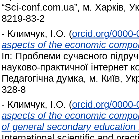
“Sci-conf.com.ua”, м. Харків, У
8219-83-2
-
Климчук, І.О.
(
orcid.org/0000
aspects of the economic compone
In: Проблеми сучасного підруч
науково-практичної інтернет ко
Педагогічна думка, м. Київ, Ук
328-8
-
Климчук, І.О.
(
orcid.org/0000
aspects of the economic compon
of general secondary education i
International scientific and pra