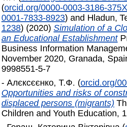
(
orcid.org/0000-0003-3186-375
0001-7833-8923
)
and
Hladun, T
1238
)
(2020)
Simulation of a Cl
an Educational Establishment
Pr
Business Information Managemen
November 2020, Granada, Spain
9998551-5-7
-
Алєксєєнко, Т.Ф.
(
orcid.org/0
Opportunities and risks of constr
displaced persons (migrants)
The
Children and Youth Education, 1