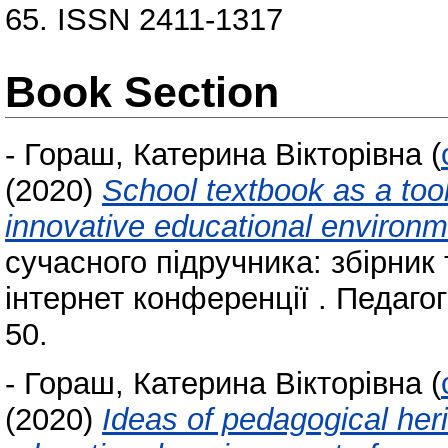
65. ISSN 2411-1317
Book Section
-
Гораш, Катерина Вікторівна
(
(2020)
School textbook as a tool
innovative educational environ
сучасного підручника: збірник
інтернет конференції . Педагогі
50.
-
Гораш, Катерина Вікторівна
(
(2020)
Ideas of pedagogical heri