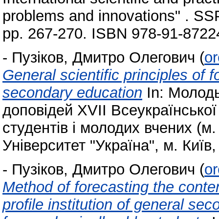
problems and innovations" . SS
pp. 267-270. ISBN 978-91-8722
-
Пузіков, Дмитро Олегович
(
or
General scientific principles of 
secondary education
In: Молодь
доповідей ХVІІ Всеукраїнської
студентів і молодих вчених (м. 
Університет "Україна", м. Київ,
-
Пузіков, Дмитро Олегович
(
or
Method of forecasting the conten
profile institution of general se