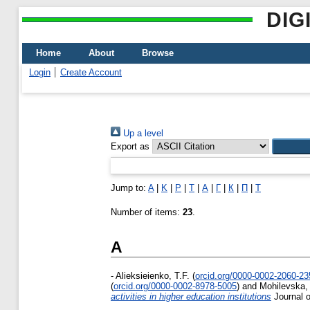
DIG
Home
About
Browse
Login
Create Account
Up a level
Export as
Jump to:
A
|
K
|
P
|
T
|
А
|
Г
|
К
|
П
|
Т
Number of items:
23
.
A
-
Alieksieienko, T.F.
(
orcid.org/0000-0002-2060-23
(
orcid.org/0000-0002-8978-5005
)
and
Mohilevska, 
activities in higher education institutions
Journal o