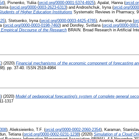
54
)
,
Pivnenko, Yuliia
(
orcid.org/0000-0001-5374-4925
)
,
Apalat, Hanna
(
orcid.o
oriia
(
orcid.org/0000-0003-2623-6313
)
and
Androshchuk, Iryna
(
orcid.org/000
Students of Higher Education Institutions
Systematic Reviews in Pharmacy, 9 
625
)
,
Stetsenko, Iryna
(
orcid.org/0000-0003-4425-4785
)
,
Averina, Kateryna
(
or
a
(
orcid.org/0000-0003-0198-7460
)
and
Dorofey, Svitlana
(
orcid.org/0000-000
 Empirical Discourse of the Research
BRAIN. Broad Research in Artificial Inte
X
)
(2020)
Financial mechanisms of the economic component of forecasting an
38). pp. 37-40. ISSN 2519-4984
4
)
(2020)
Model of pedagogical forecasting's system of complete general seco
411-1317
9308
)
,
Alieksieienko, T.F.
(
orcid.org/0000-0002-2060-2354
)
,
Karaman, Stanisla
dun, Tetiana
(
orcid.org/0000-0002-0231-1238
)
(2020)
Simulation of a Cloud Or
onal Business Information Management Association (IBIMA), 4-5 November 2