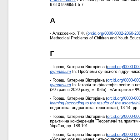
978-0-9998551-5-7
А
-
Алєксєєнко, Т.Ф.
(
orcid.org/0000-0002-2060-23
Methodical Problems of Children and Youth Educa
Г
-
Гораш, Катерина Вікторівна
(
orcid.org/0000-00
gymnasium
In: Проблеми сучасного підручника: 
-
Гораш, Катерина Вікторівна
(
orcid.org/0000-00
gymnasium
In: Історія та філософія освіти в н
(20 травня 2020 року, м. Київ) . «Авторитет» Ф
-
Гораш, Катерина Вікторівна
(
orcid.org/0000-00
learning (according to the results of the ascertain
педагогіка, андрагогіка, герогогіка»), 13-14. pp
-
Гораш, Катерина Вікторівна
(
orcid.org/0000-00
практична конференція "Теоретичні та практич
Україна, pp. 188-191.
-
Гораш, Катерина Вікторівна
(
orcid.org/0000-00
«Україно моя вишивана : етнокультурний та осв