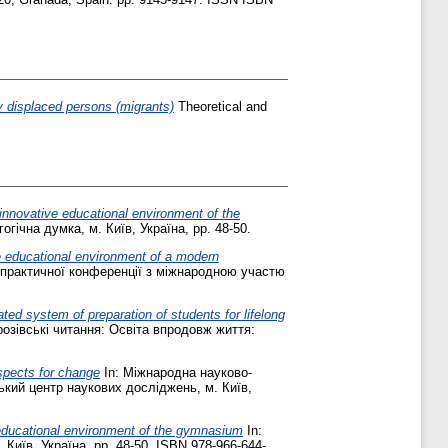
ly displaced persons (migrants)
Theoretical and
 innovative educational environment of the
гічна думка, м. Київ, Україна, pp. 48-50.
he educational environment of a modern
ово-практичної конференції з міжнародною участю
ed system of preparation of students for lifelong
розівські читання: Освіта впродовж життя:
pects for change
In: Міжнародна науково-
ький центр наукових досліджень, м. Київ,
e educational environment of the gymnasium
In:
Київ, Україна, pp. 48-50. ISBN 978-966-644-