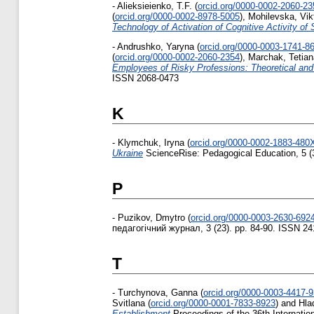
-
Alieksieienko, T.F.
(
orcid.org/0000-0002-2060-23
(
orcid.org/0000-0002-8978-5005
)
,
Mohilevska, Vikt
Technology of Activation of Cognitive Activity of 
-
Andrushko, Yaryna
(
orcid.org/0000-0003-1741-8
(
orcid.org/0000-0002-2060-2354
)
,
Marchak, Tetian
Employees of Risky Professions: Theoretical and
ISSN 2068-0473
K
-
Klymchuk, Iryna
(
orcid.org/0000-0002-1883-480
Ukraine
ScienceRise: Pedagogical Education, 5 (
P
-
Puzikov, Dmytro
(
orcid.org/0000-0003-2630-692
педагогічний журнал, 3 (23). pp. 84-90. ISSN 2
T
-
Turchynova, Ganna
(
orcid.org/0000-0003-4417-
Svitlana
(
orcid.org/0000-0001-7833-8923
)
and
Hla
Establishment
Proceedings of the 36th Internati