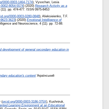
rg/0000-0003-1464-7174
)
,
Vysochan, Lesia
0-0002-8054-5574
)
(2020)
Research Activity as a
(11). pp. 474-477. ISSN 0975-8453
cid.org/0000-0003-0280-0848
)
,
Alieksieienko, T.F.
1-9623-3623
)
(2020)
Emotional Intelligence of
lligence and Neuroscience, 4 (11). pp. 72-88.
d development of general secondary education in
ndary education's content
Український
v
(
orcid.org/0000-0003-3186-375X
)
,
Kushniruk,
iented Learning Environment at an Educational
020, Granada, Spain. pp. 9143-9147. ISSN ISBN