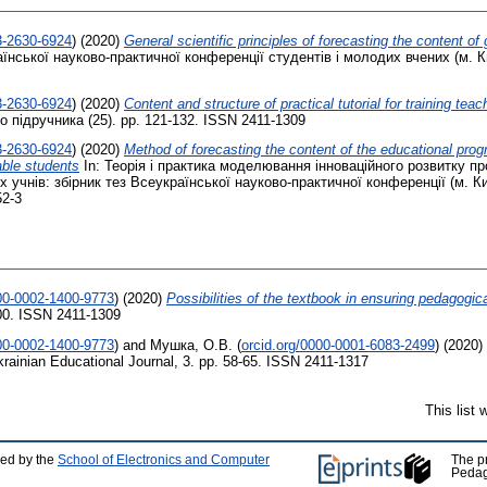
3-2630-6924
)
(2020)
General scientific principles of forecasting the content o
їнської науково-практичної конференції студентів і молодих вчених (м. Ки
3-2630-6924
)
(2020)
Content and structure of practical tutorial for training tea
підручника (25). pp. 121-132. ISSN 2411-1309
3-2630-6924
)
(2020)
Method of forecasting the content of the educational progr
able students
In: Теорія і практика моделювання інноваційного розвитку п
 учнів: збірник тез Всеукраїнської науково-практичної конференції (м. Ки
52-3
000-0002-1400-9773
)
(2020)
Possibilities of the textbook in ensuring pedagogica
00. ISSN 2411-1309
000-0002-1400-9773
)
and
Мушка, О.В.
(
orcid.org/0000-0001-6083-2499
)
(2020)
rainian Educational Journal, 3. pp. 58-65. ISSN 2411-1317
This list
ped by the
School of Electronics and Computer
The p
Pedag