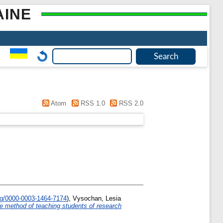
AINE
Atom
RSS 1.0
RSS 2.0
rg/0000-0003-1464-7174
)
,
Vysochan, Lesia
the method of teaching students of research