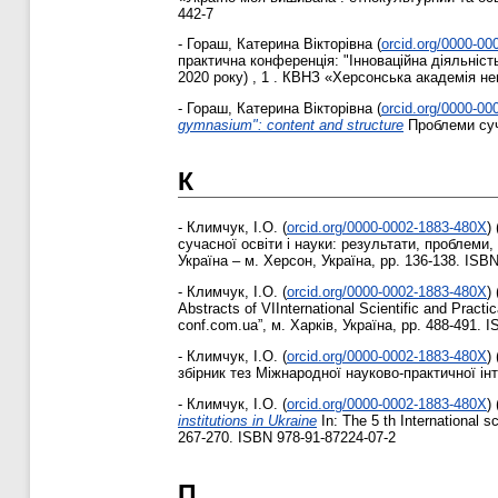
442-7
-
Гораш, Катерина Вікторівна
(
orcid.org/0000-00
практична конференція: "Інноваційна діяльніст
2020 року) , 1 . КВНЗ «Херсонська академія неп
-
Гораш, Катерина Вікторівна
(
orcid.org/0000-00
gymnasium": content and structure
Проблеми суча
К
-
Климчук, І.О.
(
orcid.org/0000-0002-1883-480X
)
сучасної освіти і науки: результати, проблеми, 
Україна – м. Херсон, Україна, pp. 136-138. ISB
-
Климчук, І.О.
(
orcid.org/0000-0002-1883-480X
)
Abstracts of VIInternational Scientific and Prac
conf.com.ua”, м. Харків, Україна, pp. 488-491. 
-
Климчук, І.О.
(
orcid.org/0000-0002-1883-480X
)
збірник тез Міжнародної науково-практичної інт
-
Климчук, І.О.
(
orcid.org/0000-0002-1883-480X
)
institutions in Ukraine
In: The 5 th International 
267-270. ISBN 978-91-87224-07-2
П