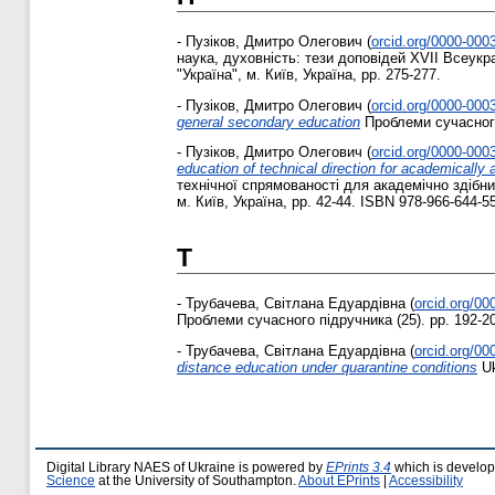
-
Пузіков, Дмитро Олегович
(
orcid.org/0000-000
наука, духовність: тези доповідей ХVІІ Всеукра
"Україна", м. Київ, Україна, pp. 275-277.
-
Пузіков, Дмитро Олегович
(
orcid.org/0000-000
general secondary education
Проблеми сучасного 
-
Пузіков, Дмитро Олегович
(
orcid.org/0000-000
education of technical direction for academically 
технічної спрямованості для академічно здібних
м. Київ, Україна, pp. 42-44. ISBN 978-966-644-5
Т
-
Трубачева, Світлана Едуардівна
(
orcid.org/0
Проблеми сучасного підручника (25). pp. 192-2
-
Трубачева, Світлана Едуардівна
(
orcid.org/0
distance education under quarantine conditions
Uk
Digital Library NAES of Ukraine is powered by
EPrints 3.4
which is develo
Science
at the University of Southampton.
About EPrints
|
Accessibility