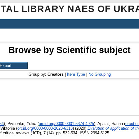
ITAL LIBRARY NAES OF UKR
Browse by Scientific subject
Group by:
Creators
|
Item Type
|
No Grouping
54
)
,
Pivnenko, Yuliia
(
orcid.org/0000-0001-5374-4925
)
,
Apalat, Hanna
(
orcid.o
Viktoriia
(
orcid.org/0000-0003-2623-6313
)
(2020)
Evalution of application of 
f critical reviews (JCR), 7 (14). pp. 532-534. ISSN 2394-5125