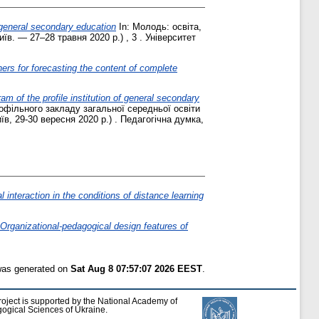
f general secondary education
In: Молодь: освіта,
їв. — 27–28 травня 2020 р.) , 3 . Університет
chers for forecasting the content of complete
am of the profile institution of general secondary
рофільного закладу загальної середньої освіти
їв, 29-30 вересня 2020 р.) . Педагогічна думка,
l interaction in the conditions of distance learning
Organizational-pedagogical design features of
 was generated on
Sat Aug 8 07:57:07 2026 EEST
.
roject is supported by the National Academy of
ogical Sciences of Ukraine.