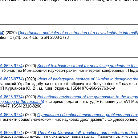
54
)
(2020)
Opportunities and risks of construction of a new identity in internal
tion, 1 (24). pp. 4-16. ISSN 2308-3778
01-8625-9774
)
(2020)
School textbook as a tool for socializing students in the
збірник тез Міжнародної науково-практичної інтернет конференції . Педаго
01-8625-9774
)
(2020)
Ideas of pedagogical heritage of Ukraine in designing t
езалежній Україні: здобутки і стратегії: збірник тез Всеукраїнської наук
ОП Курбанова Ю. В., м. Київ, Україна. ISBN 978-966-97763-8-9
01-8625-9774
)
(2020)
Educational environment of the gymnasium to the integrat
ing stage of the research)
«Історико-педагогічні студії» (спецвипуск «VІ Мо
. 44-47. ISSN 2310-8290
01-8625-9774
)
(2020)
Gymnasium educational environment: problems and pros
ні аспекти соціально-економічних наукових досліджень" . Східноєвропейс
01-8625-9774
)
(2020)
The role of Ukrainian folk traditions and customs in th
ітньо-виховний потенціал української вишиванки» . Педагогічна думка, м. 