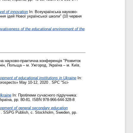
el of innovation
In: Всеукраїнська науково-
ння ідей Нової української школи" (10 червня
vativeness of the educational environment of the
дна науково-практична конференція "Розвиток
онін, Польща – м. Ужгород, Україна – м. Київ,
pment of educational institutions in Ukraine
In:
t prospects» May 10-12, 2020 . SPC “Sci-
Ukraine
In: Проблеми сучасного підручника:
країна, pp. 80-81. ISBN 978-966-644-328-8
lopment of general secondary education
s" . SSPG Publish, с. Stockholm, Sweden, pp.