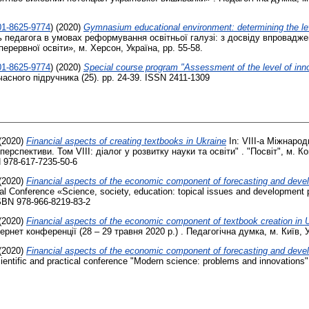
01-8625-9774
)
(2020)
Gymnasium educational environment: determining the lev
ь педагога в умовах реформування освітньої галузі: з досвіду впровадже
ерервної освіти», м. Херсон, Україна, pp. 55-58.
01-8625-9774
)
(2020)
Special course program "Assessment of the level of inno
сного підручника (25). pp. 24-39. ISSN 2411-1309
(2020)
Financial aspects of creating textbooks in Ukraine
In: VІІI-а Міжнаро
перспективи. Том VIIІ: діалог у розвитку науки та освіти" . "Посвіт", м. К
N 978-617-7235-50-6
(2020)
Financial aspects of the economic component of forecasting and develo
tical Conference «Science, society, education: topical issues and developmen
ISBN 978-966-8219-83-2
(2020)
Financial aspects of the economic component of textbook creation in 
ернет конференції (28 – 29 травня 2020 р.) . Педагогічна думка, м. Київ, У
(2020)
Financial aspects of the economic component of forecasting and deve
scientific and practical conference "Modern science: problems and innovation