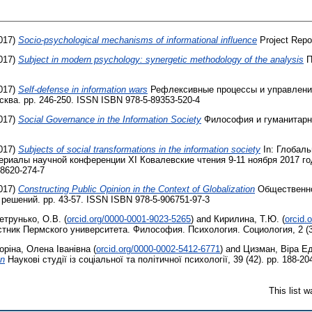
017)
Socio-psychological mechanisms of informational influence
Project Repo
017)
Subject in modern psychology: synergetic methodology of the analysis
П
017)
Self-defense in information wars
Рефлексивные процессы и управлени
сква. pp. 246-250. ISSN ISBN 978-5-89353-520-4
017)
Social Governance in the Information Society
Философия и гуманитарны
017)
Subjects of social transformations in the information society
In: Глобал
ериалы научной конференции XI Ковалевские чтения 9-11 ноября 2017 год
98620-274-7
017)
Constructing Public Opinion in the Context of Globalization
Общественно
ешений. pp. 43-57. ISSN ISBN 978-5-906751-97-3
етрунько, О.В.
(
orcid.org/0000-0001-9023-5265
)
and
Кирилина, Т.Ю.
(
orcid.
тник Пермского университета. Философия. Психология. Социология, 2 (30
оріна, Олена Іванівна
(
orcid.org/0000-0002-5412-6771
)
and
Цизман, Віра Е
on
Наукові студії із соціальної та політичної психології, 39 (42). pp. 188-2
This list 