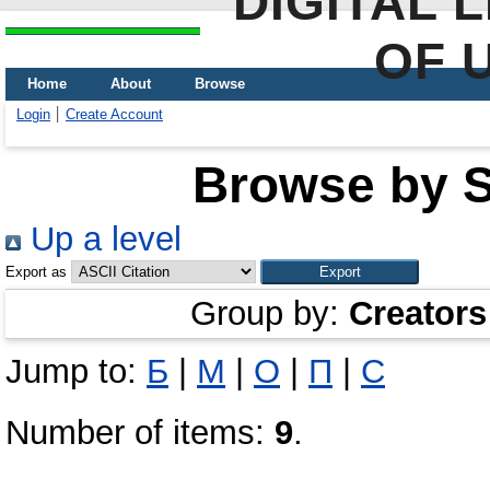
DIGITAL 
OF 
Home
About
Browse
Login
Create Account
Browse by Sc
Up a level
Export as
Group by:
Creators
Jump to:
Б
|
М
|
О
|
П
|
С
Number of items:
9
.