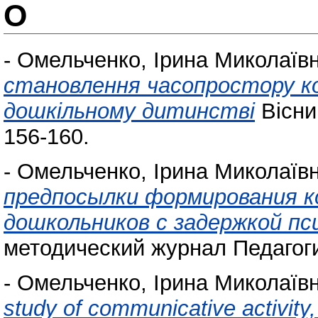
О
-
Омельченко, Ірина Миколаїв
становлення часопростору ко
дошкільному дитинстві
Вісник
156-160.
-
Омельченко, Ірина Миколаїв
предпосылки формирования 
дошкольников с задержкой пс
методический журнал Педагогик
-
Омельченко, Ірина Миколаїв
study of communicative activity