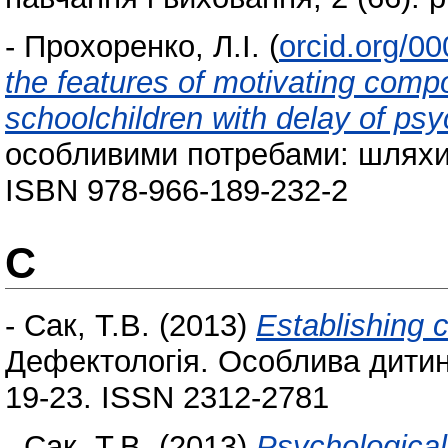
-
Прохоренко, Л.І.
(
orcid.org/0
the features of motivating compon
schoolchildren with delay of ps
особливими потребами: шляхи р
ISBN 978-966-189-232-2
С
-
Сак, Т.В.
(2013)
Establishing c
Дефектологія. Особлива дитина
19-23. ISSN 2312-2781
-
Сак, Т.В.
(2013)
Psychological 