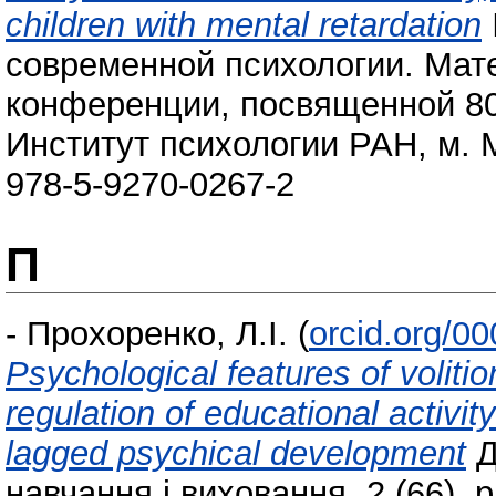
children with mental retardation
современной психологии. Ма
конференции, посвященной 80-
Институт психологии РАН, м. М
978-5-9270-0267-2
П
-
Прохоренко, Л.І.
(
orcid.org/0
Psychological features of voliti
regulation of educational activit
lagged psychical development
Д
навчання і виховання, 2 (66). 