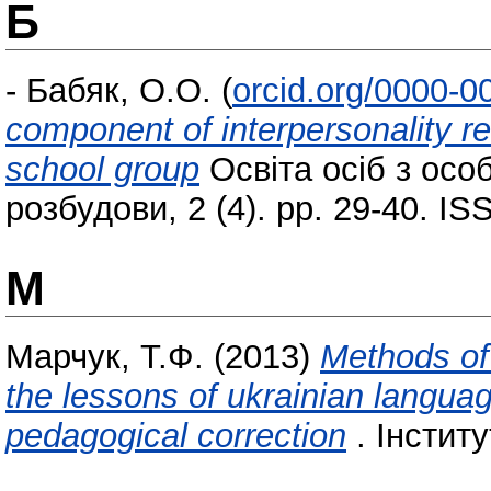
Б
-
Бабяк, О.О.
(
orcid.org/0000-
component of interpersonality re
school group
Освіта осіб з ос
розбудови, 2 (4). pp. 29-40. I
М
Марчук, Т.Ф.
(2013)
Methods of 
the lessons of ukrainian languag
pedagogical correction
. Інститу