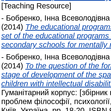
[Teaching Resource]
-
Бобренко, Інна Всеволодівна
(2014)
The educational programs
set of the educational programs 
secondary schools for mentally 
-
Бобренко, Інна Всеволодівна
(2014)
To the question of the f
stage of development of the spat
children with intellectual disabi
Гуманітарний корпус: [збірник
проблем філософії, психології, п
Київ, Україна, pp. 18-20. ISBN