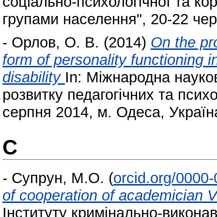
соціально-психологічної та кор
групами населення", 20-22 че
-
Орлов, О. В.
(2014)
On the pr
form of personality functioning in
disability
In: Міжнародна наук
розвитку педагогічних та психо
серпня 2014, м. Одеса, Україн
С
-
Супрун, М.О.
(
orcid.org/0000
of cooperation of academician V
Інституту кримінально-виконавч