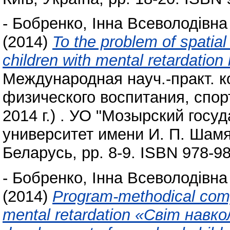
-
Бобренко, Інна Всеволодівна
(2014)
To the problem of spatial
children with mental retardatio
Международная науч.-практ. 
физического воспитания, спорт
2014 г.) . УО "Мозырский госу
университет имени И. П. Шамя
Беларусь, pp. 8-9. ISBN 978-9
-
Бобренко, Інна Всеволодівна
(2014)
Program-methodical compl
mental retardation «Світ навко