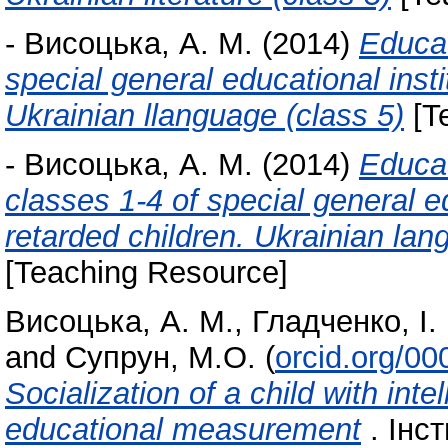
-
Висоцька, А. М.
(2014)
Educat
special general educational insti
Ukrainian llanguage (class 5)
[T
-
Висоцька, А. М.
(2014)
Educat
classes 1-4 of special general ed
retarded children. Ukrainian lan
[Teaching Resource]
Висоцька, А. М.
,
Гладченко, І. 
and
Супрун, М.О.
(
orcid.org/0
Socialization of a child with inte
educational measurement
. Інс