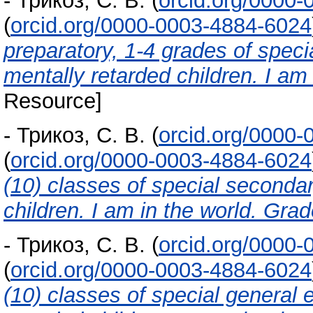
-
Трикоз, С. В.
(
orcid.org/0000
(
orcid.org/0000-0003-4884-6024
preparatory, 1-4 grades of specia
mentally retarded children. I am
Resource]
-
Трикоз, С. В.
(
orcid.org/0000
(
orcid.org/0000-0003-4884-6024
(10) classes of special secondar
children. I am in the world. Grad
-
Трикоз, С. В.
(
orcid.org/0000
(
orcid.org/0000-0003-4884-6024
(10) classes of special general e