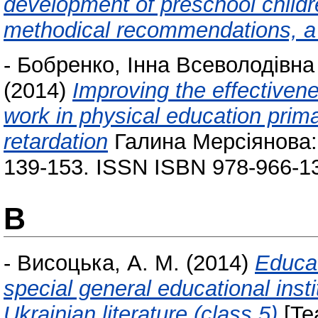
development of preschool childr
methodical recommendations, a 
-
Бобренко, Інна Всеволодівна
(2014)
Improving the effectivene
work in physical education prima
retardation
Галина Мерсіянова: 
139-153. ISSN ISВN 978-966-1
В
-
Висоцька, А. М.
(2014)
Educat
special general educational insti
Ukrainian literature (class 5)
[Te