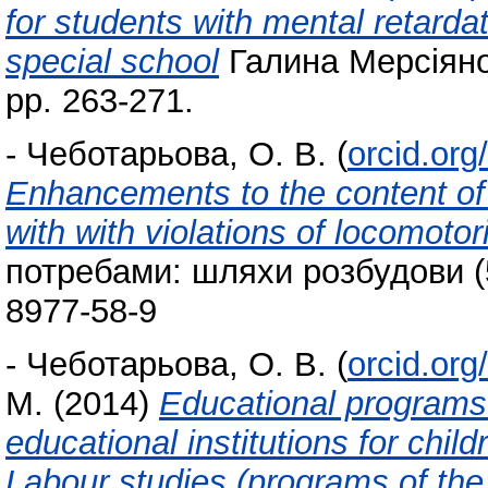
for students with mental retarda
special school
Галина Мерсіянов
pp. 263-271.
-
Чеботарьова, О. В.
(
orcid.or
Enhancements to the content of 
with with violations of locomoto
потребами: шляхи розбудови (5
8977-58-9
-
Чеботарьова, О. В.
(
orcid.or
М.
(2014)
Educational programs 
educational institutions for chil
Labour studies (programs of the