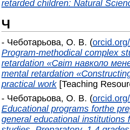
retarded children: Natural Scien
Ч
-
Чеботарьова, О. В.
(
orcid.or
Program-methodical complex stu
retardation «Світ навколо мене»
mental retardation «Сonstructi
practical work
[Teaching Resour
-
Чеботарьова, О. В.
(
orcid.or
Educational programs forthe prep
general educational institutions 
studies. Preparatory, 1-4 grades