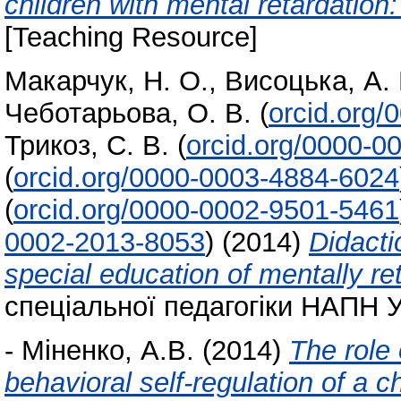
children with mental retardatio
[Teaching Resource]
Макарчук, Н. О.
,
Висоцька, А.
Чеботарьова, О. В.
(
orcid.org
Трикоз, С. В.
(
orcid.org/0000-0
(
orcid.org/0000-0003-4884-6024
(
orcid.org/0000-0002-9501-5461
0002-2013-8053
)
(2014)
Didacti
special education of mentally r
спеціальної педагогіки НАПН Ук
-
Міненко, А.В.
(2014)
The role 
behavioral self-regulation of a 