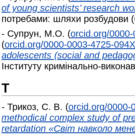
of young scientists’ research wo
потребами: шляхи розбудови (6
-
Супрун, М.О.
(
orcid.org/0000
(
orcid.org/0000-0003-4725-094
adolescents (social and pedagog
Інституту кримінально-виконавч
Т
-
Трикоз, С. В.
(
orcid.org/0000
methodical complex study of pre
retardation «Світ навколо мене