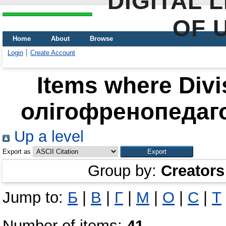
DIGITAL 
OF 
Home
About
Browse
Login
Create Account
Items where Divi
олігофренопедагог
Up a level
Export as
Group by:
Creators
Jump to:
Б
|
В
|
Г
|
М
|
О
|
С
|
Т
Number of items:
41
.