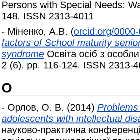
Persons with Special Needs: Wa
148. ISSN 2313-4011
-
Міненко, А.В.
(
orcid.org/0000
factors of School maturity senio
syndrome
Освіта осіб з особл
2 (6). pp. 116-124. ISSN 2313-
О
-
Орлов, О. В.
(2014)
Problems 
adolescents with intellectual disa
науково-практична конференція