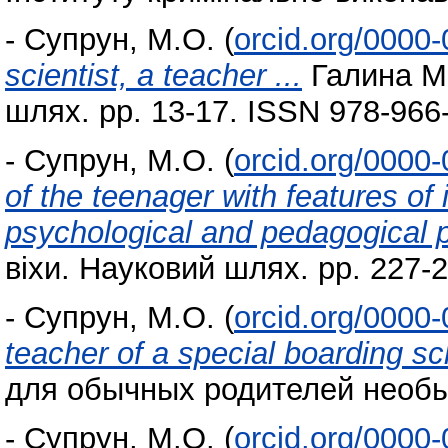
-
Супрун, М.О.
(
orcid.org/0000
scientist, a teacher ...
Галина Ме
шлях. pp. 13-17. ISSN 978-966
-
Супрун, М.О.
(
orcid.org/0000
of the teenager with features of 
psychological and pedagogical 
віхи. Науковий шлях. pp. 227-
-
Супрун, М.О.
(
orcid.org/0000
teacher of a special boarding s
для обычных родителей необычн
-
Супрун, М.О.
(
orcid.org/0000