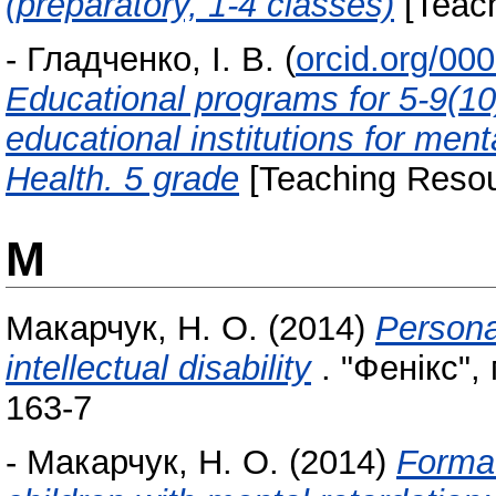
(preparatory, 1-4 classes)
[Teac
-
Гладченко, І. В.
(
orcid.org/00
Educational programs for 5-9(10
educational institutions for ment
Health. 5 grade
[Teaching Resou
М
Макарчук, Н. О.
(2014)
Personal
intellectual disability
. "Фенікс",
163-7
-
Макарчук, Н. О.
(2014)
Format