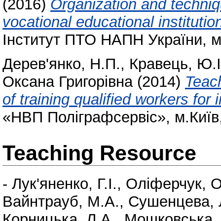
(2016)
Organization and techniqu
vocational educational instituti
Інститут ПТО НАПН України, м.К
Дерев'янко, Н.П.
,
Кравець, Ю.І
Оксана Григорівна
(2014)
Teac
of training qualified workers for
«НВП Поліграфсервіс», м.Київ,
Teaching Resource
-
Лук'яненко, Г.І.
,
Оліферчук, О
Вайнтрауб, М.А.
,
Сушенцева, Л
Корницька, Л.А.
,
Мошковська, 