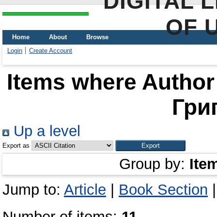
DIGITAL 
OF 
Home
About
Browse
Login
Create Account
Items where Author 
Гри
Up a level
Export as
Group by:
Ite
Jump to:
Article
|
Book Section
Number of items:
11
.