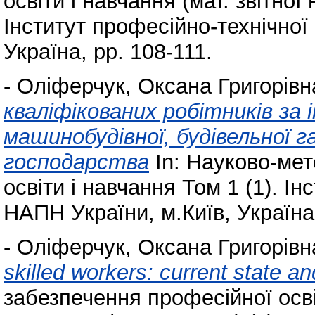
освіти і навчання (мат. звітної 
Інститут професійно-технічної
Україна, pp. 108-111.
-
Оліферчук, Оксана Григорівн
кваліфікованих робітників за
машинобудівної, будівельної 
господарства
In: Науково-ме
освіти і навчання Том 1 (1). Ін
НАПН України, м.Київ, Україна,
-
Оліферчук, Оксана Григорівн
skilled workers: current state a
забезпечення професійної освіт