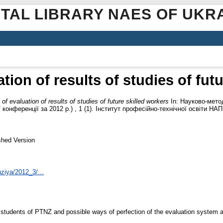
ITAL LIBRARY NAES OF UKR
tion of results of studies of fut
of evaluation of results of studies of future skilled workers
In: Науково-мето
конференції за 2012 р.) , 1 (1). Інститут професійно-технічної освіти НАП
shed Version
nziya/2012_3/...
of students of PTNZ and possible ways of perfection of the evaluation system 