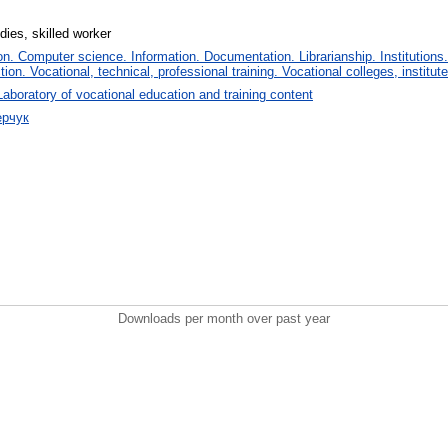
dies, skilled worker
. Computer science. Information. Documentation. Librarianship. Institutions.
tion. Vocational, technical, professional training. Vocational colleges, institu
Laboratory of vocational education and training content
ерчук
Downloads per month over past year