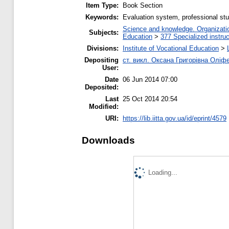
Item Type:
Book Section
Keywords:
Evaluation system, professional stu
Science and knowledge. Organization
Subjects:
Education
>
377 Specialized instruc
Divisions:
Institute of Vocational Education
>
Depositing
ст. викл. Оксана Григорівна Оліф
User:
Date
06 Jun 2014 07:00
Deposited:
Last
25 Oct 2014 20:54
Modified:
URI:
https://lib.iitta.gov.ua/id/eprint/4579
Downloads
Loading...