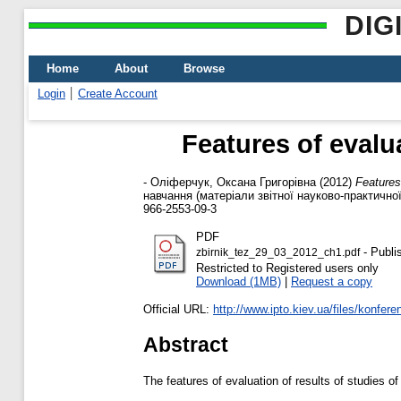
DIG
Home
About
Browse
Login
Create Account
Features of evalua
-
Оліферчук, Оксана Григорівна
(2012)
Features 
навчання (матеріали звітної науково-практичної 
966-2553-09-3
PDF
- Publi
zbirnik_tez_29_03_2012_ch1.pdf
Restricted to Registered users only
Download (1MB)
|
Request a copy
Official URL:
http://www.ipto.kiev.ua/files/konfere
Abstract
The features of evaluation of results of studies 