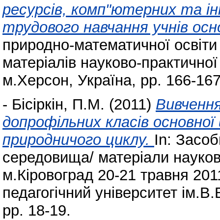
ресурсів, комп"ютерних та і
трудового навчання учнів осн
природно-математичної освіти 
матеріалів науково-практичної
м.Херсон, Україна, pp. 166-16
-
Бісіркін, П.М.
(2011)
Вивчення
допрофільних класів основної
природничого циклу.
In: Засоб
середовища/ матеріали науково
м.Кіровоград 20-21 травня 201
педагогічний університет ім.В.
pp. 18-19.