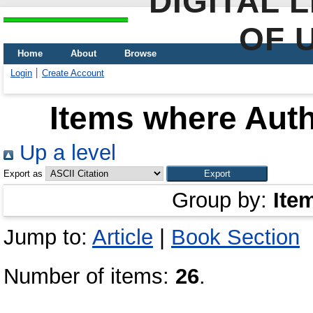
DIGITAL 
OF 
Home
About
Browse
Login
Create Account
Items where Auth
Up a level
Export as
Group by:
Ite
Jump to:
Article
|
Book Section
Number of items:
26
.