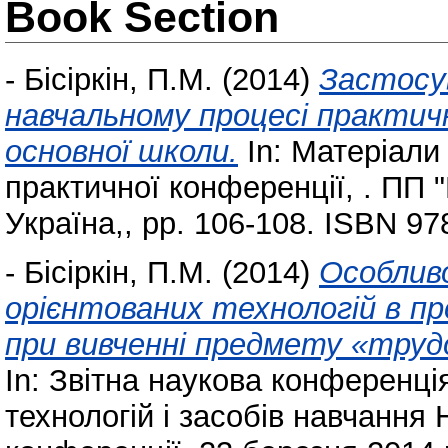
Book Section
-
Бісіркін, П.М.
(2014)
Застосу
навчальному процесі практич
основної школи.
In: Матеріали 
практичної конференції, . ПП 
Україна,, pp. 106-108. ISBN 97
-
Бісіркін, П.М.
(2014)
Особлив
орієнтованих технологій в п
при вивченні предмету «трудо
In: Звітна наукова конференці
технологій і засобів навчання