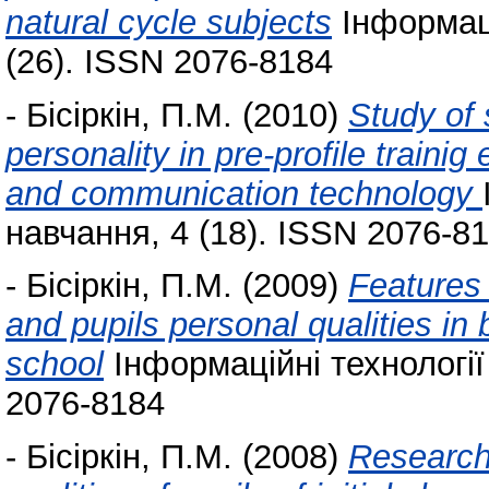
natural cycle subjects
Інформаці
(26). ISSN 2076-8184
-
Бісіркін, П.М.
(2010)
Study of
personality in pre-profile traini
and communication technology
навчання, 4 (18). ISSN 2076-8
-
Бісіркін, П.М.
(2009)
Features 
and pupils personal qualities in
school
Інформаційні технології 
2076-8184
-
Бісіркін, П.М.
(2008)
Research 