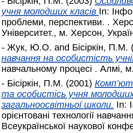
-
Бісіркін, П.М.
(2003)
Особливо
учня молодших класів
In: Інф
проблеми, перспективи. . Хер
Університет., м. Херсон, Україн
-
Жук, Ю.О.
and
Бісіркін, П.М.
навчання на особистість учні
навчальному процесі . Алмі, м.
-
Бісіркін, П.М.
(2001)
Комп’юте
та особистісь учня молодших 
загальноосвітньої школи.
In: 
орієнтовані технології навчанн
Всеукраїнської наукової конф