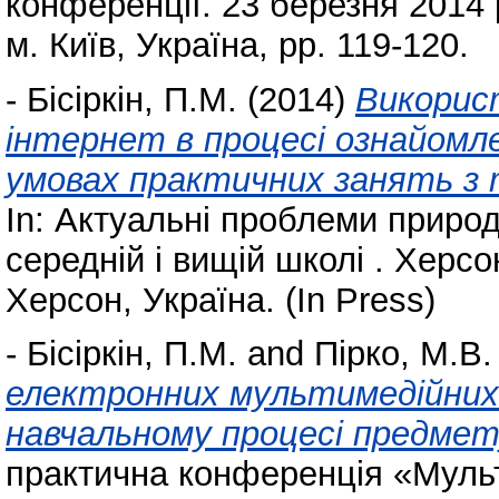
конференції. 23 березня 2014 
м. Київ, Україна, pp. 119-120.
-
Бісіркін, П.М.
(2014)
Викорис
інтернет в процесі ознайомле
умовах практичних занять з 
In: Актуальні проблеми природ
середній і вищій школі . Херс
Херсон, Україна. (In Press)
-
Бісіркін, П.М.
and
Пірко, М.В.
електронних мультимедійних 
навчальному процесі предмет
практична конференція «Мульти