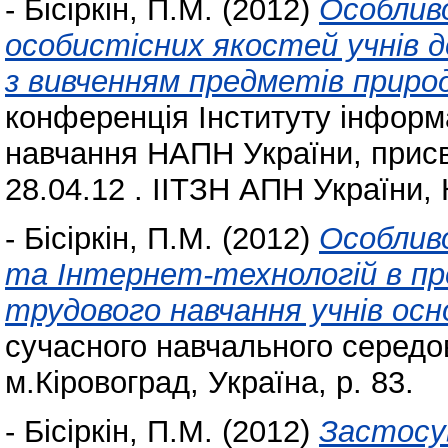
-
Бісіркін, П.М.
(2012)
Особлив
особистісних якостей учнів д
з вивченням предметів природ
конференція Інституту інформа
навчання НАПН України, присв
28.04.12 . ІІТЗН АПН України, 
-
Бісіркін, П.М.
(2012)
Особлив
та Інтернет-технологій в пр
трудового навчання учнів осн
сучасного навчального середо
м.Кіровоград, Україна, p. 83.
-
Бісіркін, П.М.
(2012)
Застосу