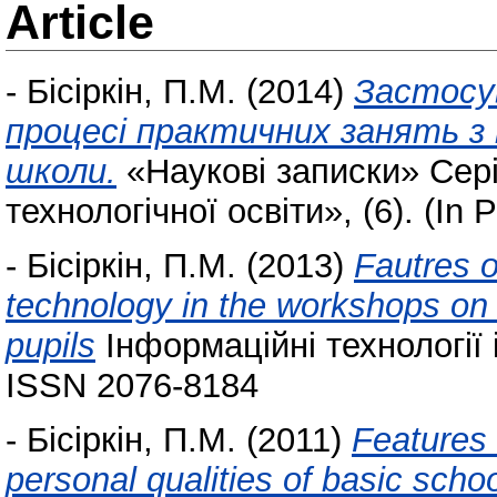
Article
-
Бісіркін, П.М.
(2014)
Застосу
процесі практичних занять з
школи.
«Наукові записки» Сері
технологічної освіти», (6). (In 
-
Бісіркін, П.М.
(2013)
Fautres o
technology in the workshops on 
pupils
Інформаційні технології і
ISSN 2076-8184
-
Бісіркін, П.М.
(2011)
Features 
personal qualities of basic school