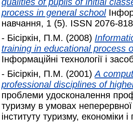
qualities of pupils of initial cla
process in general school
Інформ
навчання, 1 (5). ISSN 2076-81
-
Бісіркін, П.М.
(2008)
Informat
training in educational process 
Інформаційні технології і засо
-
Бісіркін, П.М.
(2001)
A compute
professional disciplines of high
проблеми удосконалення профе
туризму в умовах неперервної 
інституту туризму, економіки і п