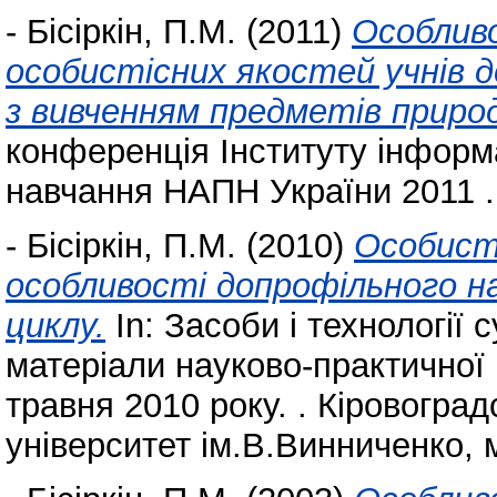
-
Бісіркін, П.М.
(2011)
Особливо
особистісних якостей учнів д
з вивченням предметів природ
конференція Інституту інформа
навчання НАПН України 2011 . 
-
Бісіркін, П.М.
(2010)
Особисті
особливості допрофільного н
циклу.
In: Засоби і технології
матеріали науково-практичної 
травня 2010 року. . Кіровогра
університет ім.В.Винниченко, м