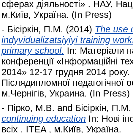
сферах діяльності» . НАУ, Нац
м.Київ, Україна. (In Press)
-
Бісіркін, П.М.
(2014)
The use 
indyvidualizatsiyiyi training wor
primary school.
In: Матеріали н
конференції «Інформаційні тех
2014» 12-17 грудня 2014 року. 
Післядипломної педагогічної ос
м.Чернігів, Украина. (In Press)
-
Пірко, М.В.
and
Бісіркін, П.М.
continuing education
In: Нові ін
всіх . ITEA , м.Київ, Україна.