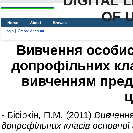
DIGITAL 
OF 
Home
About
Browse
Login
Create Account
Вивчення особис
допрофільних кла
вивченням пред
ц
-
Бісіркін, П.М.
(2011)
Вивчення
допрофільних класів основної