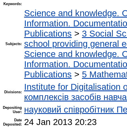
Keywords:
Science and knowledge. O
Information. Documentation.
Publications
>
3 Social S
school providing general 
Subjects:
Science and knowledge. O
Information. Documentation.
Publications
>
5 Мathemati
Institute for Digitalisation
Divisions:
комплексів засобів навч
науковий співробітник П
Depositing
User:
24 Jan 2013 20:23
Date
Deposited: