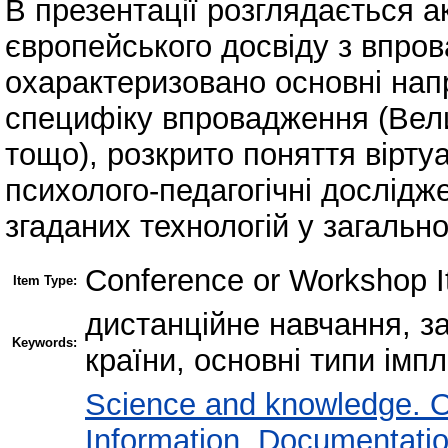
В презентації розглядається а
європейського досвіду з впров
охарактеризовано основні нап
специфіку впровадження (Вели
тощо), розкрито поняття вірту
психолого-педагогічні дослід
згаданих технологій у загальн
Conference or Workshop I
Item Type:
дистанційне навчання, з
Keywords:
країни, основні типи імп
Science and knowledge. O
Information. Documentation.