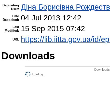
Діна Борисівна Рождест
Depositing
User:
04 Jul 2013 12:42
Date
Deposited:
15 Sep 2015 07:42
Last
Modified:
https://lib.iitta.gov.ua/id/e
URI:
Downloads
Downloads 
Loading...