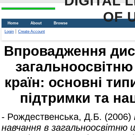
DIGITAL 
OF 
Home
About
Browse
Login
Create Account
Впровадження дис
загальноосвітню
країн: основні тип
підтримки та на
-
Рождественська, Д.Б.
(2006)
навчання в загальноосвітню ш