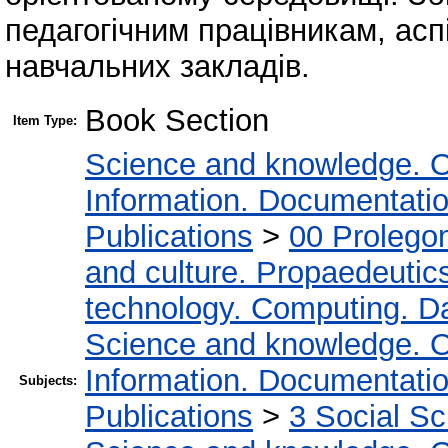
педагогічним працівникам, ас
навчальних закладів.
Book Section
Item Type:
Science and knowledge. O
Information. Documentation.
Publications
>
00 Prolego
and culture. Propaedeutic
technology. Computing. D
Science and knowledge. O
Information. Documentation.
Subjects:
Publications
>
3 Social S