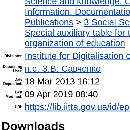
Science and knowledge. O
Information. Documentation.
Publications
>
3 Social S
Special auxiliary table for
organization of education
Institute for Digitalisation
Divisions:
н.с. З.В. Савченко
Depositing
User:
18 Mar 2013 16:12
Date
Deposited:
09 Apr 2019 08:40
Last
Modified:
https://lib.iitta.gov.ua/id/e
URI:
Downloads