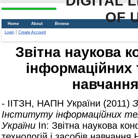
DIGITAL 
OF 
Home
About
Browse
Login
Create Account
Звітна наукова к
інформаційних т
навчання
-
ІІТЗН, НАПН України
(2011)
З
Інституту інформаційних тех
України
In: Звітна наукова ко
технологій і засобів навчання