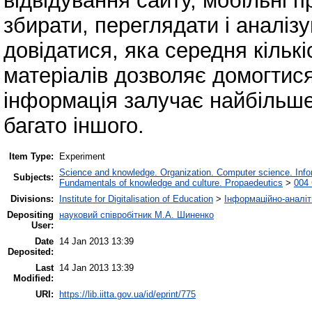
відвідування сайту, мобільні п
збирати, переглядати і аналізу
довідатися, яка середня кількі
матеріалів дозволяє домогтися
інформація залучає найбільше 
багато іншого.
Item Type:
Experiment
Science and knowledge. Organization. Computer science. Inform
Subjects:
Fundamentals of knowledge and culture. Propaedeutics
>
004 
Divisions:
Institute for Digitalisation of Education
>
Інформаційно-аналіт
Depositing
науковий співробітник М.А. Шиненко
User:
Date
14 Jan 2013 13:39
Deposited:
Last
14 Jan 2013 13:39
Modified:
URI:
https://lib.iitta.gov.ua/id/eprint/775