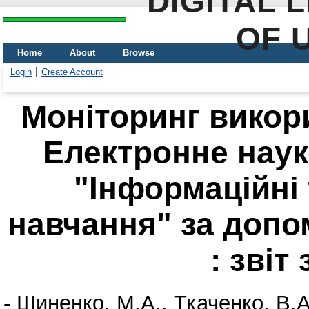
DIGITAL 
OF 
Home
About
Browse
Login
Create Account
Моніторинг викор
Електронне нау
"Інформаційні 
навчання" за допо
: звіт
-
Шиненко, М.А.
,
Ткаченко, В.А