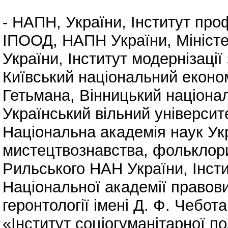
-
НАПН, України
,
Інститут про
ІПООД, НАПН України
,
Мініст
України
,
Інститут модернізації
Київський національний економ
Гетьмана
,
Вінницький націонал
Український вільний університ
Національна академія наук Ук
мистецтвознавства, фольклорис
Рильського НАН України
,
Інст
Національної академії правови
геронтології імені Д. Ф. Чебо
«Інститут соціогуманітарної п