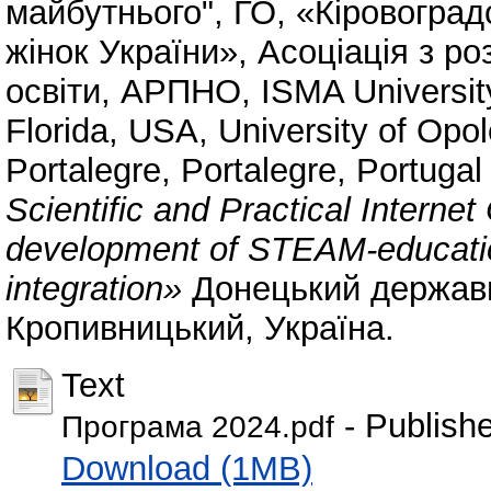
майбутнього"
,
ГО, «Кіровоград
жінок України»
,
Асоціація з ро
освіти, АРПНО
,
ISMA Universit
Florida, USA
,
University of Opo
Portalegre, Portalegre, Portugal
Scientific and Practical Interne
development of STEAM-education
integration»
Донецький державни
Кропивницький, Україна.
Text
- Publish
Програма 2024.pdf
Download (1MB)