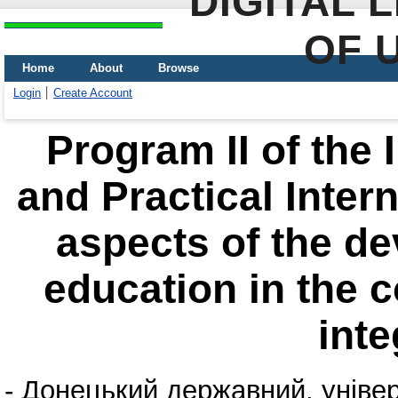
DIGITAL 
OF 
Home
About
Browse
Login
Create Account
Program II of the 
and Practical Inter
aspects of the d
education in the 
inte
-
Донецький державний, універ