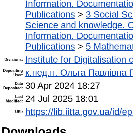
Information. Documentation.
Publications
>
3 Social S
Science and knowledge. O
Information. Documentation.
Publications
>
5 Мathemati
Institute for Digitalisation
Divisions:
к.пед.н. Ольга Павлівна 
Depositing
User:
30 Apr 2024 18:27
Date
Deposited:
24 Jul 2025 18:01
Last
Modified:
https://lib.iitta.gov.ua/id/
URI:
Downloads