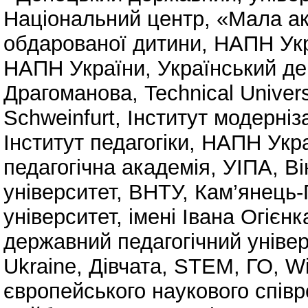
Національний центр, «Мала ак
обдарованої дитини, НАПН Ук
НАПН України
,
Український де
Драгоманова
,
Technical Univer
Schweinfurt
,
Інститут модерніз
Інститут педагогіки, НАПН Укр
педагогічна академія, УІПА
,
Ві
університет, ВНТУ
,
Кам’янець-
університет, імені Івана Огієнк
державний педагогічний універ
Ukraine
,
Дівчата, STEM
,
ГО, W
європейського наукового співр