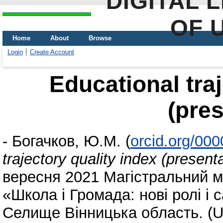
DIGITAL 
OF 
Home
About
Browse
Login
Create Account
Educational traj
(pres
-
Богачков, Ю.М.
(
orcid.org/00
trajectory quality index (present
вересня 2021 Магістральний м
«Школа і Громада: нові ролі і 
Селище Вінницька область. (U