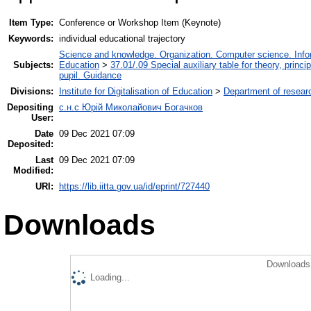
Item Type:
Conference or Workshop Item (Keynote)
Keywords:
individual educational trajectory
Science and knowledge. Organization. Computer science. Inform
Subjects:
Education
>
37.01/.09 Special auxiliary table for theory, princ
pupil. Guidance
Divisions:
Institute for Digitalisation of Education
>
Department of resear
Depositing
с.н.с Юрій Миколайович Богачков
User:
Date
09 Dec 2021 07:09
Deposited:
Last
09 Dec 2021 07:09
Modified:
URI:
https://lib.iitta.gov.ua/id/eprint/727440
Downloads
Downloads 
Loading...