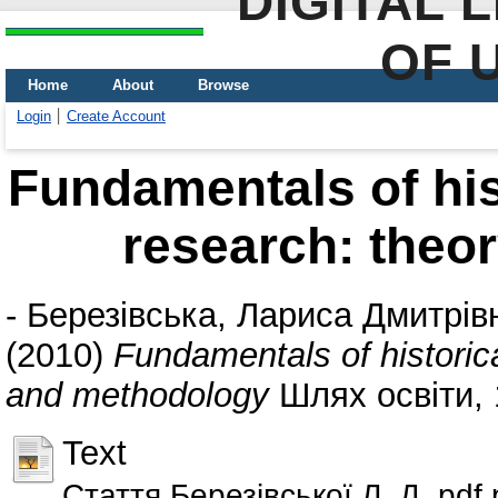
DIGITAL 
OF 
Home
About
Browse
Login
Create Account
Fundamentals of his
research: theo
-
Березівська, Лариса Дмитрів
(2010)
Fundamentals of historic
and methodology
Шлях освіти, 1
Text
Стаття Березівської Л. Д_pdf.