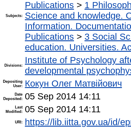
Publications
>
1 Philosop
Science and knowledge. O
Subjects:
Information. Documentation.
Publications
>
3 Social S
education. Universities. 
Institute of Psychology af
Divisions:
developmental psychophy
Кокун Олег Матвійович
Depositing
User:
05 Sep 2014 14:11
Date
Deposited:
05 Sep 2014 14:11
Last
Modified:
https://lib.iitta.gov.ua/id/e
URI: