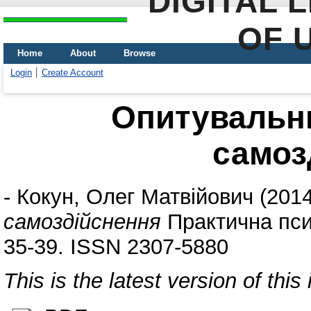
DIGITAL 
OF 
Home
About
Browse
Login
Create Account
Опитувальн
самоз
-
Кокун, Олег Матвійович
(201
самоздійснення
Практична псих
35-39. ISSN 2307-5880
This is the latest version of this 