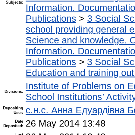
Subjects:
Information. Documentation.
Publications
>
3 Social S
school providing general 
Science and knowledge. O
Information. Documentation.
Publications
>
3 Social S
Education and training out
Institute of Problems on 
Divisions:
School Institutions’ Activit
с.н.с. Анна Едуардівна Б
Depositing
User:
26 May 2014 13:48
Date
Deposited:
Last