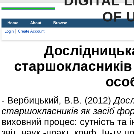
DIGITAL 
OF 
Home
About
Browse
Login
Create Account
Дослідницьк
старшокласників
осо
-
Вербицький, В.В.
(2012)
Дос
старшокласників як засіб фо
виховний процес: сутність та 
звіт. наук.-практ. конф. Ін-т