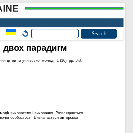
AINE
і двох парадигм
 дітей та учнівської молоді, 1 (16). pp. 3-8.
ємодії вихователя і вихованця. Розглядаються
таючої особистості. Визначається авторська