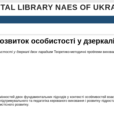
ITAL LIBRARY NAES OF UKR
озвиток особистості у дзеркал
стості у дзеркалі двох парадигм
Теоретико-методичні проблеми виховання
дмінностей двох фундаментальних підходів у контексті особливостей вза
ка підтримувального та педагогіка керованого виховання і розвитку підрос
истісного розвитку.