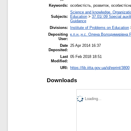
Keywords:
особистість, розвиток, особистіс
Science and knowledge. Organization
Subjects:
Education
>
37.01/.09 Special auxil
Guidance
Divisions:
Institute of Problems on Education
Depositing
к.п.н.,н.с. Олена Володимирівна 
User:
Date
25 Apr 2014 16:37
Deposited:
Last
05 Feb 2018 18:51
Modified:
URI:
https://lib.iitta.gov.ua/id/eprint/3800
Downloads
Loading...