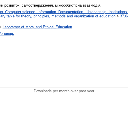
ний розвиток, самоствердження, міжособистісна взаємодія.
. Computer science. Information. Documentation. Librarianship. Institutions.
iary table for theory, principles, methods and organization of education
>
37.0
>
Laboratory of Moral and Ethical Education
Роговець
Downloads per month over past year