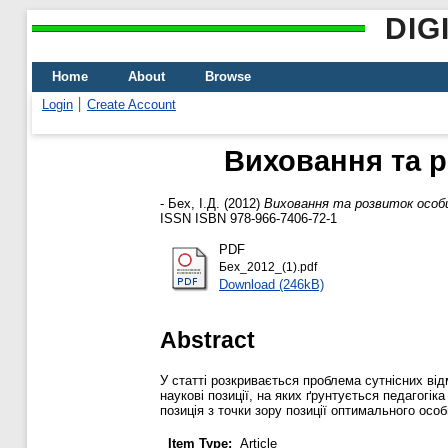
DIG
Home
About
Browse
Login
Create Account
Виховання та р
-
Бех, І.Д.
(2012)
Виховання та розвиток особи
ISSN ISBN 978-966-7406-72-1
PDF
Бех_2012_(1).pdf
Download (246kB)
Abstract
У статті розкривається проблема сутнісних ві
наукові позиції, на яких ґрунтується педагогі
позиція з точки зору позиції оптимального особ
Item Type:
Article