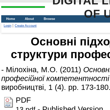
DIGITAL 
OF 
Home
About
Browse
Login
Create Account
Основні підх
структури профес
-
Мілохіна, М.О.
(2011)
Основн
професійної компетентності
виробництві, 1 (4). pp. 173-18
PDF
- Published Version
13.pdf