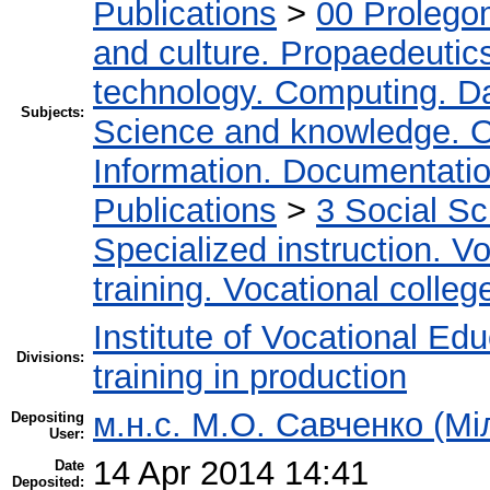
Publications
>
00 Prolego
and culture. Propaedeutic
technology. Computing. D
Subjects:
Science and knowledge. O
Information. Documentation.
Publications
>
3 Social S
Specialized instruction. Vo
training. Vocational colleg
Institute of Vocational Ed
Divisions:
training in production
м.н.с. М.О. Савченко (Мі
Depositing
User:
14 Apr 2014 14:41
Date
Deposited: