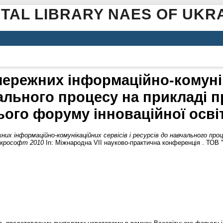
ITAL LIBRARY NAES OF UKR
 мережних інформаційно-комунік
ального процесу на прикладі пр
ього форуму інноваційної осв
них інформаційно-комунікаційних сервісів і ресурсів до навчального проц
айкрософт 2010
In: Міжнародна VII науково-практична конференція . ТОВ "