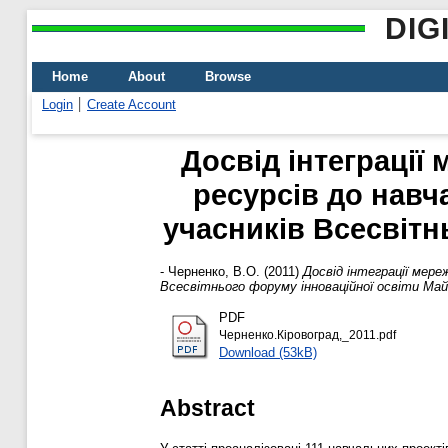
DIG
Home
About
Browse
Login
Create Account
Досвід інтеграції
ресурсів до навч
учасників Всесвітн
-
Черненко, В.О.
(2011)
Досвід інтеграції мереж
Всесвітнього форуму інноваційної освіти М
PDF
Черненко.Кiровоград,_2011.pdf
Download (53kB)
Abstract