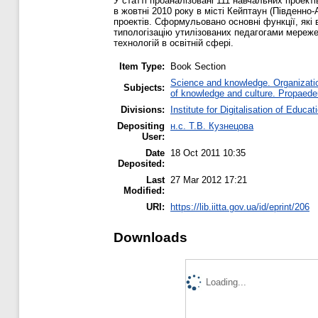
У статті проаналізовані 111 навчальних проек
в жовтні 2010 року в місті Кейптаун (Південно
проектів. Сформульовано основні функції, які 
типологізацію утилізованих педагогами мереже
технологій в освітній сфері.
Item Type:
Book Section
Science and knowledge. Organization
Subjects:
of knowledge and culture. Propaede
Divisions:
Institute for Digitalisation of Educat
Depositing
н.с. Т.В. Кузнецова
User:
Date
18 Oct 2011 10:35
Deposited:
Last
27 Mar 2012 17:21
Modified:
URI:
https://lib.iitta.gov.ua/id/eprint/206
Downloads
Loading...