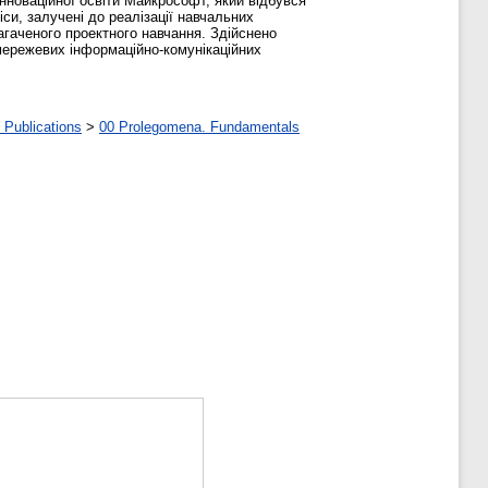
нноваційної освіти Майкрософт, який відбувся
іси, залучені до реалізації навчальних
багаченого проектного навчання. Здійснено
 мережевих інформаційно-комунікаційних
 Publications
>
00 Prolegomena. Fundamentals