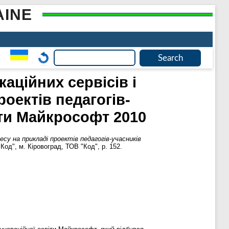
AINE
аційних сервісів і
оектів педагогів-
іти Майкрософт 2010
есу на прикладі проектів педагогів-учасників
Код", м. Кіровоград, ТОВ "Код", p. 152.