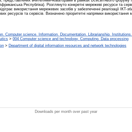
тів, представлених вчителями-новаторами в рамках Всесвітнього форуму і
-Африканська Республіка). Розглянуто конкретні мережеві ресурси та серв
відіграє використання мережевих засобів у забезпеченні реалізації ІКТ-з
вих ресурсів та сервісів. Визначено пріоритетні напрямки використання
. Computer science. Information. Documentation. Librarianship. Institutions.
utics
>
004 Computer science and technology. Computing. Data processing
ion
>
Department of digital information resources and network technologies
Downloads per month over past year