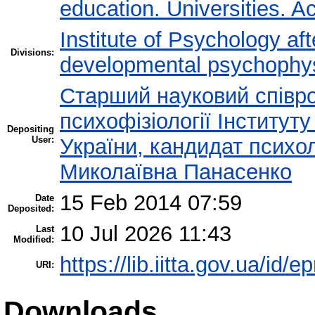
education. Universities. 
Institute of Psychology af
Divisions:
developmental psychophy
Старший науковий співроб
психофізіології Інститут
Depositing
User:
України, кандидат психол
Миколаївна Панасенко
15 Feb 2014 07:59
Date
Deposited:
10 Jul 2026 11:43
Last
Modified:
https://lib.iitta.gov.ua/id/e
URI:
Downloads