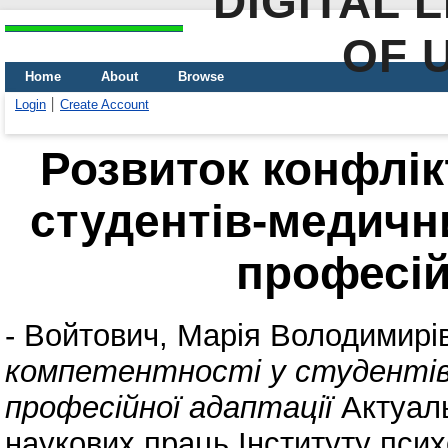
DIGITAL 
OF 
Home
About
Browse
Login
Create Account
Розвиток конфлік
студентів-медични
професій
-
Войтович, Марія Володимирі
компетентності у студентів-
професійної адаптації
Актуаль
наукових праць Інституту псих