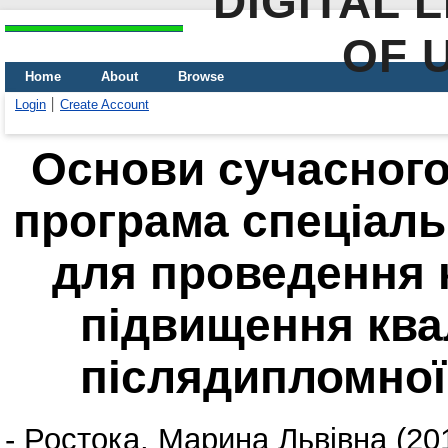
DIGITAL 
OF 
Home
About
Browse
Login
Create Account
Основи сучасного
програма спеціаль
для проведення к
підвищення квал
післядипломної 
-
Ростока, Марина Львівна
(20