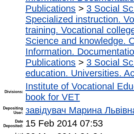
Publications
>
3 Social S
Specialized instruction. Vo
training. Vocational colleg
Science and knowledge. O
Information. Documentation.
Publications
>
3 Social S
education. Universities. 
Institute of Vocational Ed
Divisions:
book for VET
завідувач Марина Львівн
Depositing
User:
15 Feb 2014 07:53
Date
Deposited: