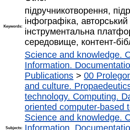
підручникотворення, підр
інфографіка, авторський
Keywords:
інструментальна платфо
середовище, контент-бібл
Science and knowledge. O
Information. Documentation.
Publications
>
00 Prolego
and culture. Propaedeutic
technology. Computing. D
oriented computer-based 
Science and knowledge. O
Information. Documentation.
Subjects: