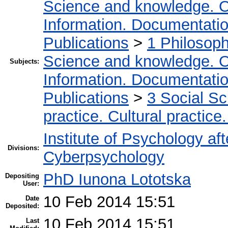
Science and knowledge. O
Information. Documentation.
Publications
>
1 Philosop
Science and knowledge. O
Subjects:
Information. Documentation.
Publications
>
3 Social S
practice. Cultural practice
Institute of Psychology af
Divisions:
Cyberpsychology
PhD Iunona Lototska
Depositing
User:
10 Feb 2014 15:51
Date
Deposited:
10 Feb 2014 15:51
Last