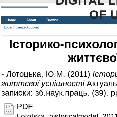
DIGITAL 
OF 
Home
About
Browse
Login
Create Account
Історико-психоло
життєво
-
Лотоцька, Ю.М.
(2011)
Істори
життєвої успішності
Актуальн
записки: зб.наук.праць. (39). p
PDF
Lototska_historicalmodel_201