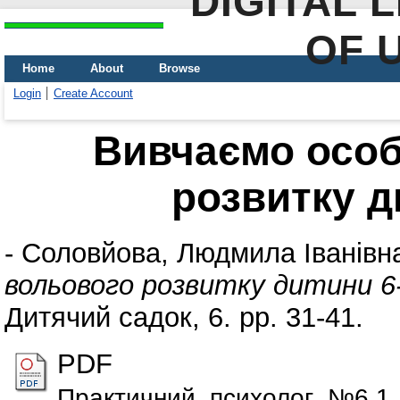
DIGITAL 
OF 
Home
About
Browse
Login
Create Account
Вивчаємо особ
розвитку д
-
Соловйова, Людмила Іванівн
вольового розвитку дитини 6-
Дитячий садок, 6. pp. 31-41.
PDF
Практичний_психолог_№6.1_