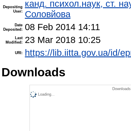
канд. психол.наук, ст. н
Depositing
User:
Соловйова
08 Feb 2014 14:11
Date
Deposited:
23 Mar 2018 10:25
Last
Modified:
https://lib.iitta.gov.ua/id/e
URI:
Downloads
Downloads 
Loading...