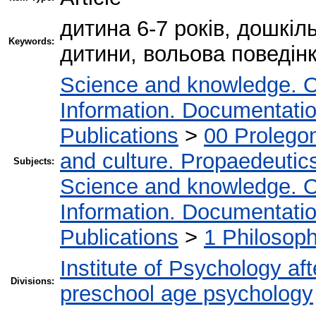
дитина 6-7 років, дошкіл
Keywords:
дитини, вольова поведін
Science and knowledge. O
Information. Documentation.
Publications
>
00 Prolego
and culture. Propaedeutic
Subjects:
Science and knowledge. O
Information. Documentation.
Publications
>
1 Philosop
Institute of Psychology af
Divisions:
preschool age psychology