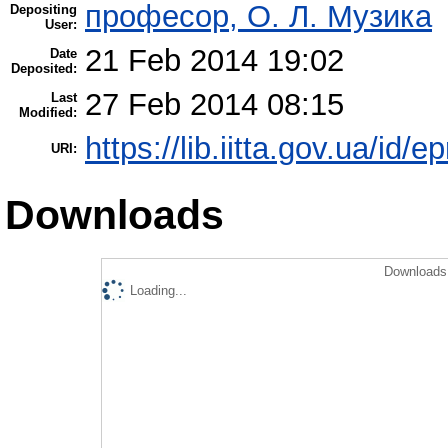
професор, О. Л. Музика
Depositing
User:
21 Feb 2014 19:02
Date
Deposited:
27 Feb 2014 08:15
Last
Modified:
https://lib.iitta.gov.ua/id/e
URI:
Downloads
Downloads 
Loading...