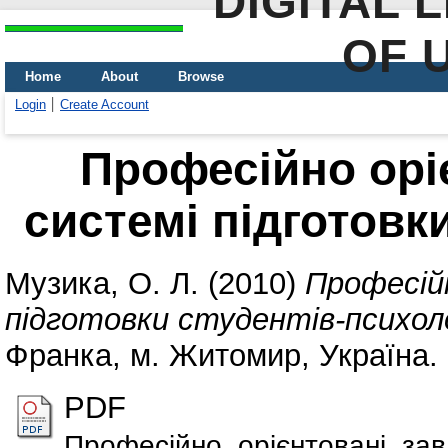
DIGITAL 
OF 
Home
About
Browse
Login
Create Account
Професійно орі
системі підготовк
Музика, О. Л.
(2010)
Професійн
підготовки студентів-психол
Франка, м. Житомир, Україна.
PDF
Професійно_орієнтовані_зав