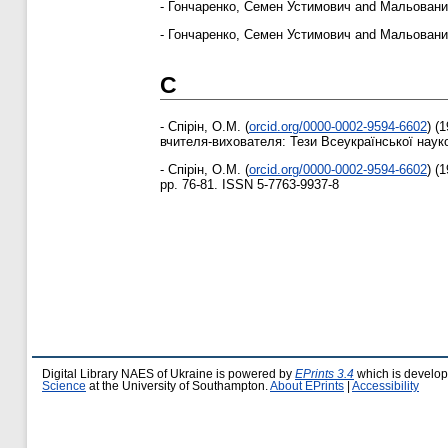
-
Гончаренко, Семен Устимович
and
Мальований
-
Гончаренко, Семен Устимович
and
Мальований
С
-
Спірін, О.М.
(
orcid.org/0000-0002-9594-6602
)
(1
вчителя-вихователя: Тези Всеукраїнської науко
-
Спірін, О.М.
(
orcid.org/0000-0002-9594-6602
)
(1
pp. 76-81. ISSN 5-7763-9937-8
Digital Library NAES of Ukraine is powered by
EPrints 3.4
which is develo
Science
at the University of Southampton.
About EPrints
|
Accessibility