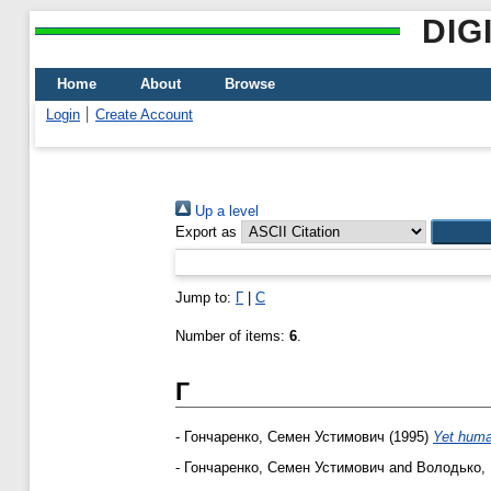
DIG
Home
About
Browse
Login
Create Account
Up a level
Export as
Jump to:
Г
|
С
Number of items:
6
.
Г
-
Гончаренко, Семен Устимович
(1995)
Yet human
-
Гончаренко, Семен Устимович
and
Володько, 