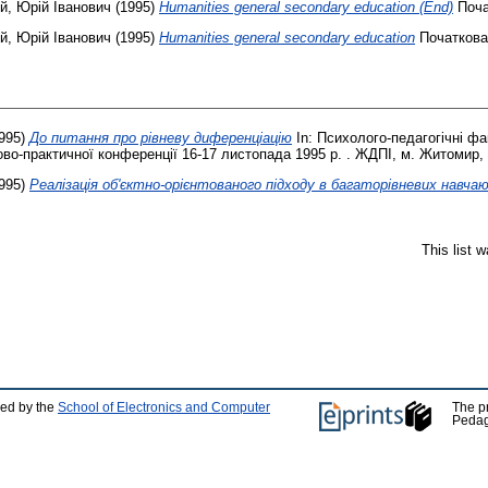
, Юрій Іванович
(1995)
Humanities general secondary education (End)
Почат
, Юрій Іванович
(1995)
Humanities general secondary education
Початкова 
995)
До питання про рівневу диференціацію
In: Психолого-педагогічні ф
во-практичної конференції 16-17 листопада 1995 р. . ЖДПІ, м. Житомир, У
995)
Реалізація об'єктно-орієнтованого підходу в багаторівневих навча
This list 
ped by the
School of Electronics and Computer
The p
Pedag