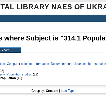
ITAL LIBRARY NAES OF UKR
s where Subject is "314.1 Popula
on. Computer science. Information. Documentation. Librarianship. Institutio
28)
hy. Population studies
(29)
 Population
(15)
Group by:
Creators
|
Item Type