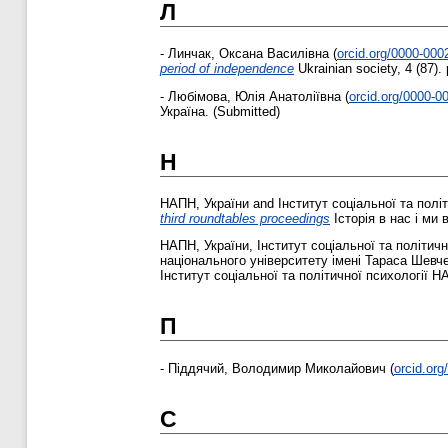
Л
-
Линчак, Оксана Василівна
(
orcid.org/0000-00
period of independence
Ukrainian society, 4 (87)
-
Любімова, Юлія Анатоліївна
(
orcid.org/0000-0
Україна. (Submitted)
Н
НАПН, України
and
Інститут соціальної та полі
third roundtables proceedings
Історія в нас і ми 
НАПН, України
,
Інститут соціальної та політич
національного університету імені Тараса Шевч
Інститут соціальної та політичної психології НА
П
-
Піддячий, Володимир Миколайович
(
orcid.or
С