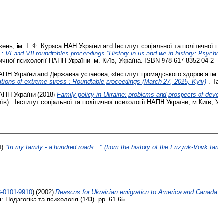
жень, ім. І. Ф. Кураса НАН України
and
Інститут соціальної та політичної 
 : VI and VII roundtables proceedings "History in us and we in history: Psyc
тичної психології НАПН України, м. Київ, Україна. ISBN 978-617-8352-04-2
НАПН України
and
Державна установа, «Інститут громадського здоров’я і
ditions of extreme stress : Roundtable proceedings (March 27, 2025, Kyiv)
. Т
НАПН України
(2018)
Family policy in Ukraine: problems and prospects of dev
иїв) . Інститут соціальної та політичної психології НАПН України, м.Київ, У
4)
"In my family - a hundred roads..." (from the history of the Frizyuk-Vovk fa
3-0101-9910
)
(2002)
Reasons for Ukrainian emigration to America and Canada 
: Педагогіка та психологія (143). pp. 61-65.