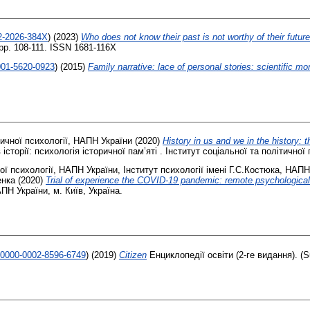
02-2026-384X
)
(2023)
Who does not know their past is not worthy of their futur
. pp. 108-111. ISSN 1681-116X
001-5620-0923
)
(2015)
Family narrative: lace of personal stories: scientific m
тичної психології, НАПН України
(2020)
History in us and we in the history:
в історії: психологія історичної пам’яті . Інститут соціальної та політичної
ної психології, НАПН України
,
Інститут психології імені Г.С.Костюка, НАПН
енка
(2020)
Trial of experience the COVID-19 pandemic: remote psychological
ПН України, м. Київ, Україна.
g/0000-0002-8596-6749
)
(2019)
Citizen
Енциклопедії освіти (2-ге видання). (S