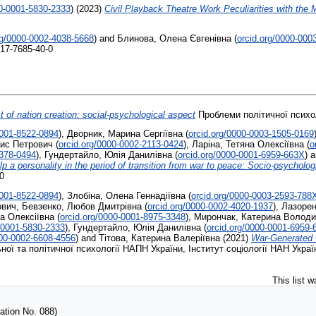
00-0001-5830-2333
)
(2023)
Civil Playback Theatre Work Peculiarities with the 
rg/0000-0002-4038-5668
)
and
Блинова, Олена Євгенівна
(
orcid.org/0000-000
617-7685-40-0
t of nation creation: social-psychological aspect
Проблеми політичної психоло
0001-8522-0894
)
,
Дворник, Марина Сергіївна
(
orcid.org/0000-0003-1505-0169
рис Петрович
(
orcid.org/0000-0002-2113-0424
)
,
Ларіна, Тетяна Олексіївна
(
o
1378-0494
)
,
Гундертайло, Юлія Данилівна
(
orcid.org/0000-0001-6959-663X
)
a
p a personality in the period of transition from war to peace: Socio-psycholog
0
0001-8522-0894
)
,
Злобіна, Олена Геннадіївна
(
orcid.org/0000-0003-2593-788
ович
,
Бевзенко, Любов Дмитрівна
(
orcid.org/0000-0002-4020-1937
)
,
Лазорен
на Олексіївна
(
orcid.org/0000-0001-8975-3348
)
,
Мирончак, Катерина Володи
-0001-5830-2333
)
,
Гундертайло, Юлія Данилівна
(
orcid.org/0000-0001-6959
000-0002-6608-4556
)
and
Тітова, Катерина Валеріївна
(2021)
War-Generated 
ної та політичної психології НАПН України, Інститут соціології НАН Україн
This list 
tion No. 088)