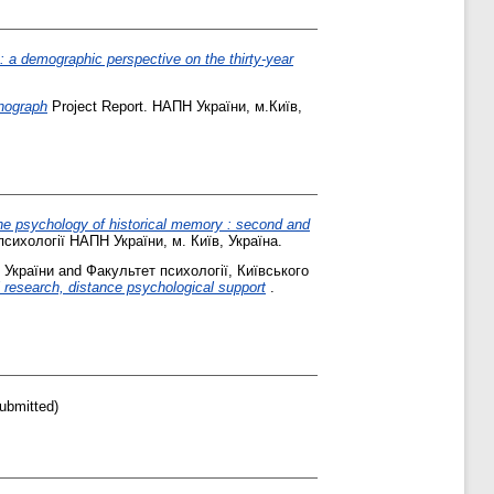
e: a demographic perspective on the thirty-year
onograph
Project Report. НАПН України, м.Київ,
 the psychology of historical memory : second and
 психології НАПН України, м. Київ, Україна.
 України
and
Факультет психології, Київського
 research, distance psychological support
.
ubmitted)