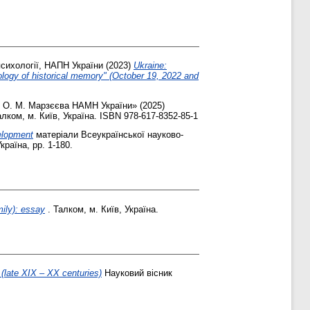
психології, НАПН України
(2023)
Ukraine:
hology of historical memory" (October 19, 2022 and
м. О. М. Марзєєва НАМН України»
(2025)
алком, м. Київ, Україна. ISBN 978-617-8352-85-1
elopment
матеріали Всеукраїнської науково-
країна, pp. 1-180.
mily): essay
. Талком, м. Київ, Україна.
(late XIX – XX centuries)
Науковий вісник