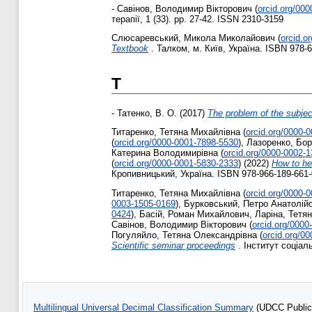
-
Савінов, Володимир Вікторович
(
orcid.org/00
терапії, 1 (33). pp. 27-42. ISSN 2310-3159
Слюсаревський, Микола Миколайович
(
orcid.o
Textbook
. Талком, м. Київ, Україна. ISBN 978-
Т
-
Татенко, В. О.
(2017)
The problem of the subjec
Титаренко, Тетяна Михайлівна
(
orcid.org/0000-
(
orcid.org/0000-0001-7898-5530
)
,
Лазоренко, Бо
Катерина Володимирівна
(
orcid.org/0000-0002-
(
orcid.org/0000-0001-5830-2333
)
(2022)
How to hel
Кропивницький, Україна. ISBN 978-966-189-661-
Титаренко, Тетяна Михайлівна
(
orcid.org/0000-
0003-1505-0169
)
,
Бурковський, Петро Анатолій
0424
)
,
Басій, Роман Михайлович
,
Ларіна, Тетя
Савінов, Володимир Вікторович
(
orcid.org/0000
Погуляйло, Тетяна Олександрівна
(
orcid.org/0
Scientific seminar proceedings
. Інститут соціаль
Multilingual Universal Decimal Classification Summary
(UDCC Publica