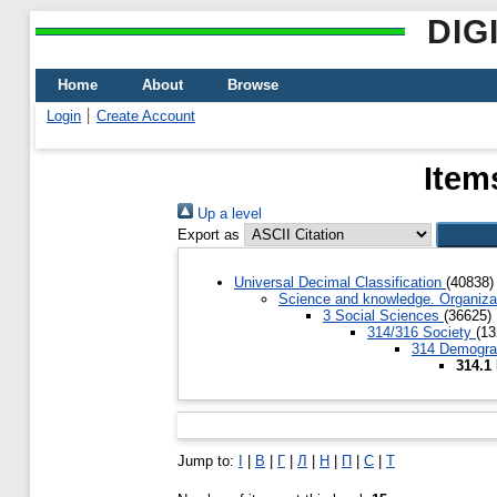
DIG
Home
About
Browse
Login
Create Account
Item
Up a level
Export as
Universal Decimal Classification
(40838)
Science and knowledge. Organizati
3 Social Sciences
(36625)
314/316 Society
(13
314 Demograp
314.1
Jump to:
І
|
В
|
Г
|
Л
|
Н
|
П
|
С
|
Т