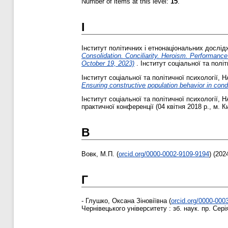
Number of items at this level:
15
.
І
Інститут політичних і етнонаціональних дослід
Consolidation. Conciliarity. Heroism. Performance
October 19, 2023)
. Інститут соціальної та полі
Інститут соціальної та політичної психології, 
Ensuring constructive population behavior in con
Інститут соціальної та політичної психології, 
практичної конференції (04 квітня 2018 р., м. К
В
Вовк, М.П.
(
orcid.org/0000-0002-9109-9194
)
(202
Г
-
Глушко, Оксана Зіновіївна
(
orcid.org/0000-000
Чернівецького університету : зб. наук. пр. Серія