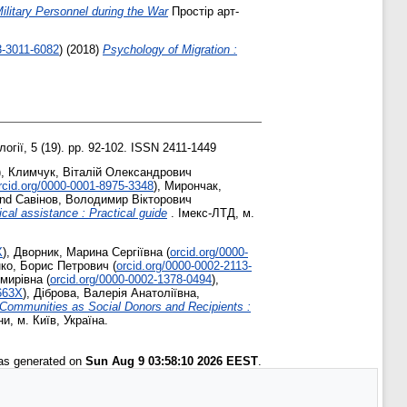
Military Personnel during the War
Простір арт-
3-3011-6082
)
(2018)
Psychology of Migration :
гії, 5 (19). pp. 92-102. ISSN 2411-1449
)
,
Климчук, Віталій Олександрович
rcid.org/0000-0001-8975-3348
)
,
Мирончак,
nd
Савінов, Володимир Вікторович
ical assistance : Practical guide
. Імекс-ЛТД, м.
X
)
,
Дворник, Марина Сергіївна
(
orcid.org/0000-
ко, Борис Петрович
(
orcid.org/0000-0002-2113-
мирівна
(
orcid.org/0000-0002-1378-0494
)
,
-663X
)
,
Діброва, Валерія Анатоліївна
,
Communities as Social Donors and Recipients :
и, м. Київ, Україна.
was generated on
Sun Aug 9 03:58:10 2026 EEST
.