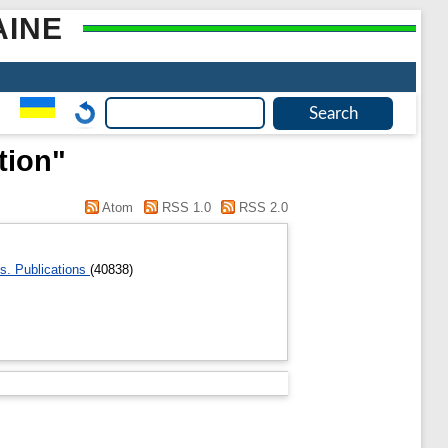
AINE
tion"
Atom
RSS 1.0
RSS 2.0
ns. Publications
(40838)