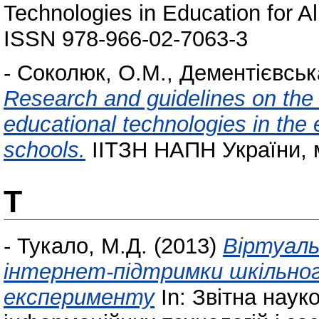
Technologies in Education for Al
ISSN 978-966-02-7063-3
-
Соколюк, О.М.
,
Дементієвськ
Research and guidelines on the 
educational technologies in the
schools.
ІІТЗН НАПН України, м
Т
-
Тукало, М.Д.
(2013)
Віртуаль
інтернет-підтримки шкільног
експерименту
In: Звітна наук