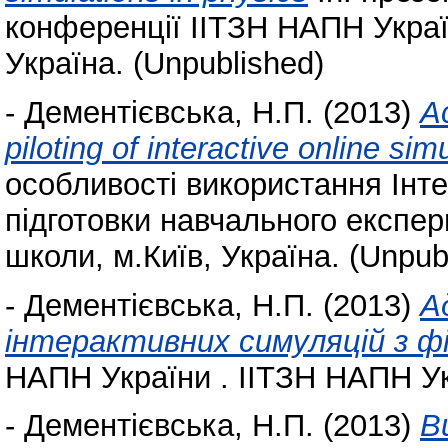
конференції ІІТЗН НАПН Україн
Україна. (Unpublished)
-
Дементієвська, Н.П.
(2013)
Ac
piloting of interactive online si
особливості використання Інт
підготовки навчального експер
школи, м.Київ, Україна. (Unpub
-
Дементієвська, Н.П.
(2013)
А
інтерактивних симуляцій з ф
НАПН України . ІІТЗН НАПН Укр
-
Дементієвська, Н.П.
(2013)
В