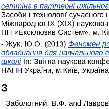
сеттінг в паттерні шкільног
Засоби і технології сучасного
Міжнародної IX (XIX) науково-
ПП «Ексклюзив-Систем», м. Кір
-
Жук, Ю.О.
(2013)
Феномен ро
обладнання для навчального е
школі
In: Звітна наукова конф
НАПН України, м.Київ, Україна,
З
-
Заболотний, В.Ф.
and
Лавров