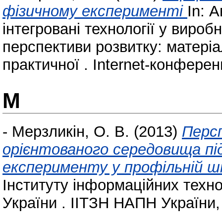
фізичному експерименті
In: 
інтегровані технології у виробн
перспективи розвитку: матеріа
практичної . Internet-конферен
М
-
Мерзликін, О. В.
(2013)
Перс
орієнтованого середовища пі
експерименту у профільній ш
Інституту інформаційних техно
України . ІІТЗН НАПН України, 