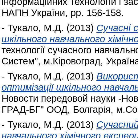
інформаційних технологій і за
НАПН України, pp. 156-158.
-
Тукало, М.Д.
(2013)
Сучасні 
шкільного навчального хіміч
технології сучасного навчаль
Систем", м.Кіровоград, Україна
-
Тукало, М.Д.
(2013)
Використ
оптимізації шкільного навчал
Новости передовой науки -Нов
ГРАД-БГ" ООД, Болгарія, м.Соф
-
Тукало, М.Д.
(2013)
Сучасний 
навчального хімічного експер