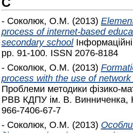
С
-
Соколюк, О.М.
(2013)
Еlements
process of internet-based educa
secondary school
Інформаційні 
pp. 91-100. ISSN 2076-8184
-
Соколюк, О.М.
(2013)
Formatio
process with the use of network
Проблеми методики фізико-мате
РВВ КДПУ ім. В. Винниченка, К
966-7406-67-7
-
Соколюк, О.М.
(2013)
Особли