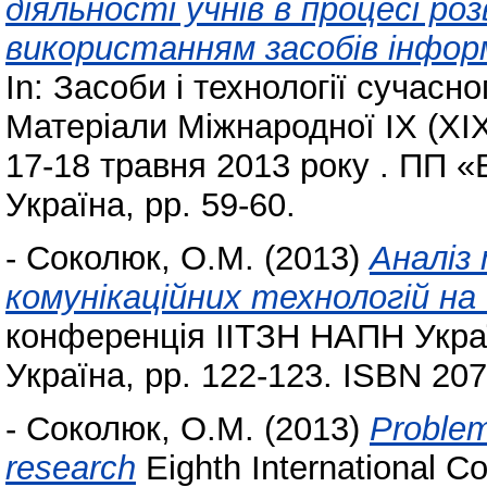
діяльності учнів в процесі ро
використанням засобів інфор
In: Засоби і технології сучас
Матеріали Міжнародної IX (XIX
17-18 травня 2013 року . ПП «
Україна, pp. 59-60.
-
Соколюк, О.М.
(2013)
Аналіз
комунікаційних технологій на
конференція ІІТЗН НАПН Украї
Україна, pp. 122-123. ISBN 20
-
Соколюк, О.М.
(2013)
Problem
research
Eighth International C