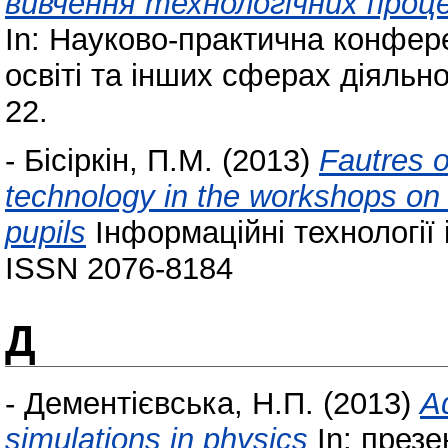
вивчення технологічних проце
In: Науково-практична конфере
освіті та інших сферах діяльнос
22.
-
Бісіркін, П.М.
(2013)
Fautres o
technology in the workshops on 
pupils
Інформаційні технології і
ISSN 2076-8184
Д
-
Дементієвська, Н.П.
(2013)
Ad
simulations in physics
In: презе