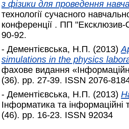
з фізики для проведення нав
технології сучасного навчаль
конференції . ПП "Ексклюзив-Си
90-92.
-
Дементієвська, Н.П.
(2013)
Ap
simulations in the physics labora
фахове видання «Інформаційні 
(36). pp. 27-39. ISSN 2076-818
-
Дементієвська, Н.П.
(2013)
Н
Інформатика та інформаційні т
(46). pp. 16-23. ISSN 92034