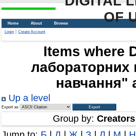
DIGITAL 
OF 
Home
About
Browse
Login
Create Account
Items where D
лабораторних 
навчання" a
Up a level
Export as
Group by:
Creators
Jump to:
Б
|
Д
|
Ж
|
З
|
Л
|
М
|
Н