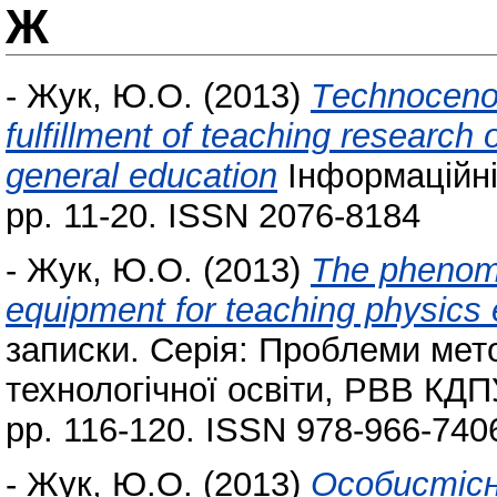
Ж
-
Жук, Ю.О.
(2013)
Тechnocenos
fulfillment of teaching research
general education
Інформаційні 
pp. 11-20. ISSN 2076-8184
-
Жук, Ю.О.
(2013)
The phenomen
equipment for teaching physics 
записки. Серія: Проблеми мет
технологічної освіти, РВВ КДПУ
pp. 116-120. ISSN 978-966-740
-
Жук, Ю.О.
(2013)
Особистісн