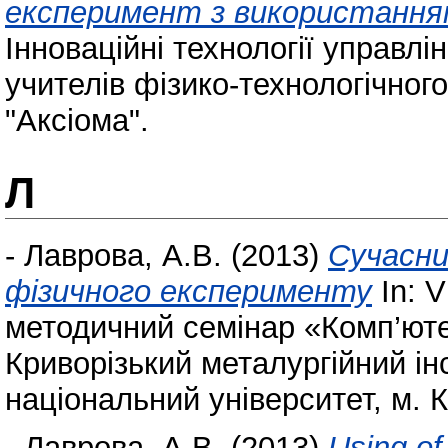
експеримент з використання
Інноваційні технології управлі
учителів фізико-технологічног
"Аксіома".
Л
-
Лаврова, А.В.
(2013)
Сучасни
фізичного експерименту
In: V
методичний семінар «Комп’юте
Криворізький металургійний ін
національний університет, м. К
-
Лаврова, А.В.
(2013)
Using of