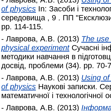
of physics
In: Засоби і техноло
середовища , 9 . ПП "Ексклюзи
pp. 114-115.
-
Лаврова, А.В.
(2013)
The use o
physical experiment
Сучасні інф
методики навчання в підготовці
досвід, проблеми (34). pp. 70-7
-
Лаврова, А.В.
(2013)
Using of
of physics
Наукові записки. Се
математичної і технологічної ос
-
Лаврова, А.В.
(2013)
Інформа