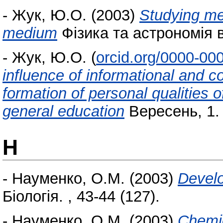
-
Жук, Ю.О.
(2003)
Studying me
medium
Фізика та астрономія в 
-
Жук, Ю.О.
(
orcid.org/0000-00
influence of informational and 
formation of personal qualities of
general education
Вересень, 1. 
Н
-
Науменко, О.М.
(2003)
Develo
Біологія. , 43-44 (127).
-
Науменко, О.М.
(2003)
Chemic