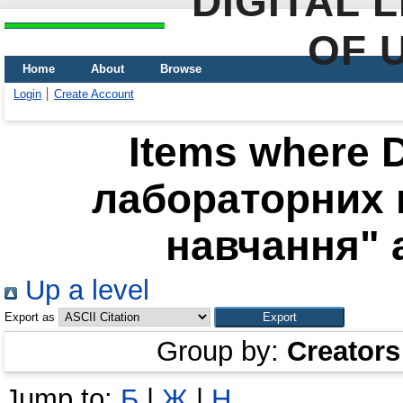
DIGITAL 
OF 
Home
About
Browse
Login
Create Account
Items where D
лабораторних 
навчання" a
Up a level
Export as
Group by:
Creators
Jump to:
Б
|
Ж
|
Н