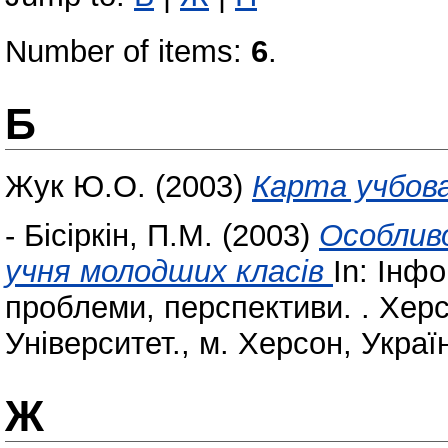
Number of items:
6
.
Б
Жук Ю.О. (2003)
Карта учбова
-
Бісіркін, П.М.
(2003)
Особливо
учня молодших класів
In: Інф
проблеми, перспективи. . Хер
Університет., м. Херсон, Україн
Ж