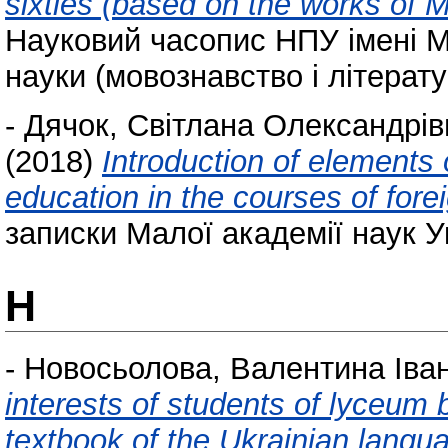
sixties (based on the works of 
Науковий часопис НПУ імені М.
науки (мовознавство і літерату
-
Дячок, Світлана Олександрів
(2018)
Introduction of elemen
education in the courses of forei
записки Малої академії наук Ук
Н
-
Новосьолова, Валентина Іван
interests of students of lyceum
textbook of the Ukrainian langu