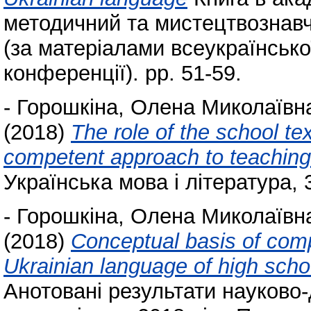
методичний та мистецтвознавч
(за матеріалами всеукраїнсько
конференції). pp. 51-59.
-
Горошкіна, Олена Миколаївн
(2018)
The role of the school te
competent approach to teaching
Українська мова і література, 3
-
Горошкіна, Олена Миколаївн
(2018)
Conceptual basis of comp
Ukrainian language of high scho
Анотовані результати науково-