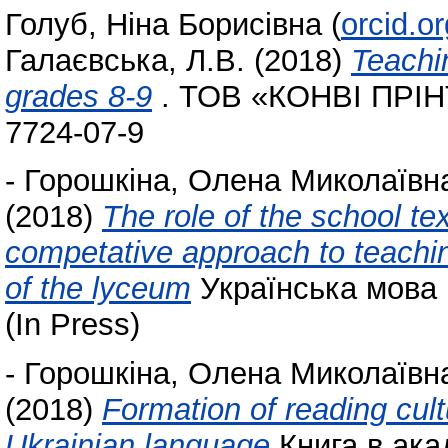
Голуб, Ніна Борисівна
(
orcid.o
Галаєвська, Л.В.
(2018)
Teachi
grades 8-9
. ТОВ «КОНВІ ПРІНТ,
7724-07-9
-
Горошкіна, Олена Миколаївн
(2018)
The role of the school te
competative approach to teachin
of the lyceum
Українська мова і 
(In Press)
-
Горошкіна, Олена Миколаївн
(2018)
Formation of reading cult
Ukrainian language
Книга в ака