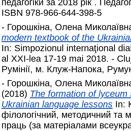
педагогіки за 2018 рік . Педаго
ISBN 978-966-644-398-5
-
Горошкіна, Олена Миколаївн
modern textbook of the Ukraini
In: Simpozionul internaţional dial
al XXI-lea 17-19 mai 2018. - Cl
Румінії, м. Клуж-Напока, Румун
-
Горошкіна, Олена Миколаївн
(2018)
The formation of lyceum s
Ukrainian language lessons
In: 
філологічний, методичний та м
праць (за матеріалами всеукра