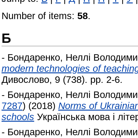
Number of items:
58
.
Б
-
Бондаренко, Неллі Володими
modern technologies of teaching 
Дивослово, 9 (738). pp. 2-6.
-
Бондаренко, Неллі Володими
7287
)
(2018)
Norms of Ukrainian 
schools
Українська мова і літер
-
Бондаренко, Неллі Володими