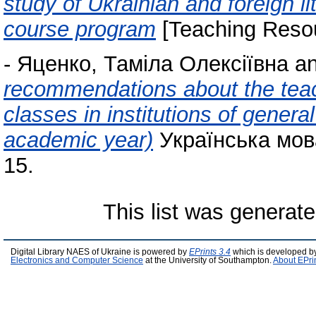
study of Ukrainian and foreign lit
course program
[Teaching Reso
-
Яценко, Таміла Олексіївна
a
recommendations about the teachi
classes in institutions of gene
academic year)
Українська мова 
15.
This list was generat
Digital Library NAES of Ukraine is powered by
EPrints 3.4
which is developed b
Electronics and Computer Science
at the University of Southampton.
About EPri