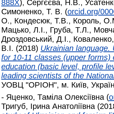
888X
)
,
Сергєєва, Н.В.
,
Усатенко
Симоненко, Т. В.
(
orcid.org/00
О.
,
Кондесюк, Т.В.
,
Король, О.
Мацько, Л.І.
,
Груба, Т.Л.
,
Мовча
Дроздовський, Д.І.
,
Коваленко,
В.І.
(2018)
Ukrainian language. 
for 10-11 classes (upper forms) 
education (basic level, profile 
leading scientists of the Natio
УОВЦ "ОРІОН", м. Київ, Україн
-
Яценко, Таміла Олексіївна
(
o
Тригуб, Ірина Анатоліївна
(201