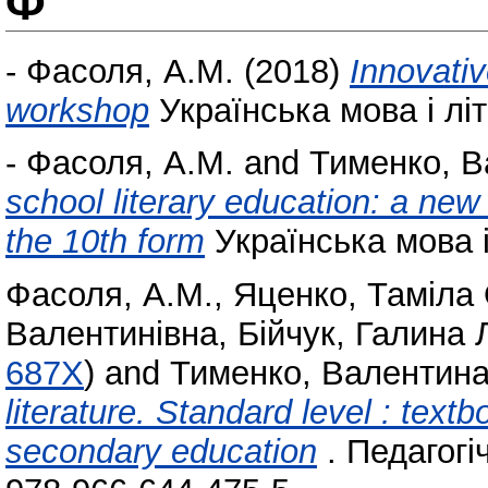
Ф
-
Фасоля, А.М.
(2018)
Innovativ
workshop
Українська мова і літ
-
Фасоля, А.М.
and
Тименко, В
school literary education: a new 
the 10th form
Українська мова і 
Фасоля, А.М.
,
Яценко, Таміла 
Валентинівна
,
Бійчук, Галина 
687X
)
and
Тименко, Валентина
literature. Standard level : text
secondary education
. Педагогі