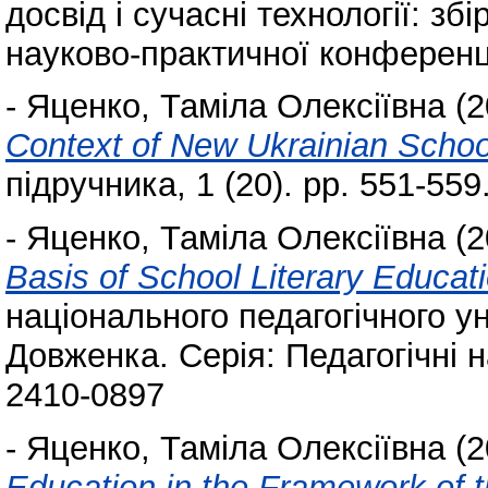
досвід і сучасні технології: зб
науково-практичної конференці
-
Яценко, Таміла Олексіївна
(2
Context of New Ukrainian Schoo
підручника, 1 (20). pp. 551-55
-
Яценко, Таміла Олексіївна
(2
Basis of School Literary Educat
національного педагогічного у
Довженка. Серія: Педагогічні н
2410-0897
-
Яценко, Таміла Олексіївна
(2
Education in the Framework of 