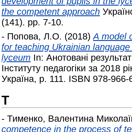
development of pupils in the lyc
the competent approach
Українс
(141). pp. 7-10.
-
Попова, Л.О.
(2018)
A model 
for teaching Ukrainian language 
lyceum
In: Анотовані результа
Інституту педагогіки за 2018 рі
Україна, p. 111. ISBN 978-966-
Т
-
Тименко, Валентина Миколаї
competence in the process of tea