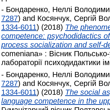
-
Бондаренко, Неллі Володими
7287
)
and
Косянчук, Сергій В
1334-6011
)
(2018)
The phenome
competence: psychodidactics of 
process socialization and self-d
comeniana» : Вісник Польсько-
лабораторії психодидактики іме
-
Бондаренко, Неллі Володими
7287
)
and
Косянчук, Сергій В
1334-6011
)
(2018)
The social as
language competence in the upp
Гуманітарний вісник Полтавськ