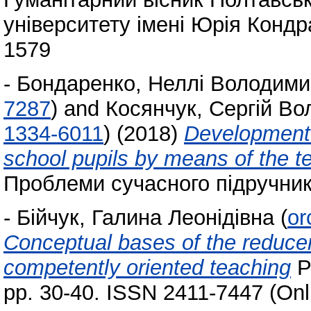
університету імені Юрія Кондра
1579
-
Бондаренко, Неллі Володими
7287
)
and
Косянчук, Сергій В
1334-6011
)
(2018)
Development o
school pupils by means of the t
Проблеми сучасного підручника
-
Бійчук, Галина Леонідівна
(
or
Сonceptual bases of the reducer 
competently oriented teaching
P
pp. 30-40. ISSN 2411-7447 (Onl