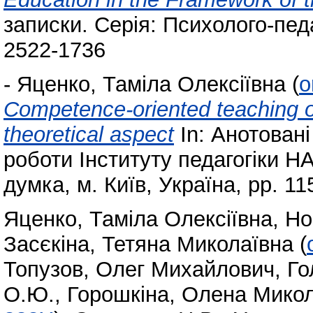
записки. Серія: Психолого-педаг
2522-1736
-
Яценко, Таміла Олексіївна
(
o
Competence-oriented teaching of
theoretical aspect
In: Анотовані
роботи Інституту педагогіки НА
думка, м. Київ, Україна, pp. 1
Яценко, Таміла Олексіївна
,
Но
Засєкіна, Тетяна Миколаївна
(
Топузов, Олег Михайлович
,
Го
О.Ю.
,
Горошкіна, Олена Мико