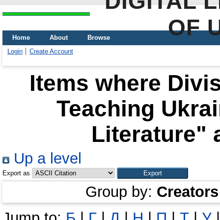
DIGITAL 
OF 
Home
About
Browse
Login
Create Account
Items where Divis
Teaching Ukra
Literature" 
Up a level
Export as
Group by:
Creators
Jump to:
Б
|
Г
|
Д
|
Н
|
П
|
Т
|
У