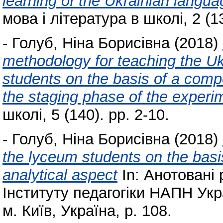
learning of the Ukrainian langua
мова і література в школі, 2 (13
-
Голуб, Ніна Борисівна
(2018)
methodology for teaching the Uk
students on the basis of a compe
the staging phase of the experi
школі, 5 (140). pp. 2-10.
-
Голуб, Ніна Борисівна
(2018)
the lyceum students on the bas
analytical aspect
In: Анотовані 
Інституту педагогіки НАПН Укра
м. Київ, Україна, p. 108.