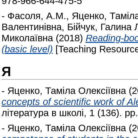
978-966-644-475-5
-
Фасоля, А.М.
,
Яценко, Таміл
Валентинівна
,
Бійчук, Галина 
Миколаївна
(2018)
Reading-book
(basic level)
[Teaching Resource
Я
-
Яценко, Таміла Олексіївна
(2
concepts of scientific work of 
література в школі, 1 (136). pp.
-
Яценко, Таміла Олексіївна
(2