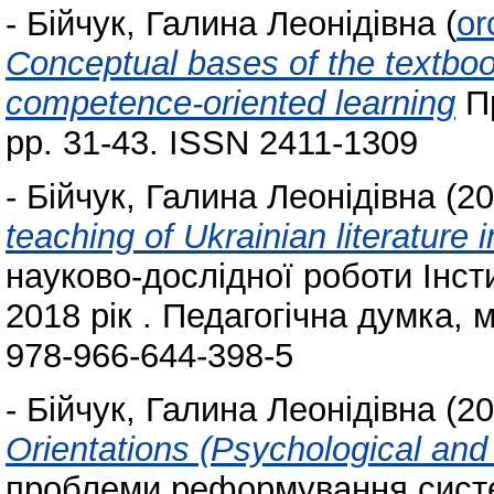
-
Бійчук, Галина Леонідівна
(
or
Conceptual bases of the textbook
competence-oriented learning
Пр
pp. 31-43. ISSN 2411-1309
-
Бійчук, Галина Леонідівна
(20
teaching of Ukrainian literature 
науково-дослідної роботи Інст
2018 рік . Педагогічна думка, м
978-966-644-398-5
-
Бійчук, Галина Леонідівна
(20
Orientations (Psychological an
проблеми реформування систем