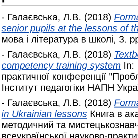
-
Галаєвська, Л.В.
(2018)
Forma
senior pupils at the lessons of 
мова і література в школі, 3. p
-
Галаєвська, Л.В.
(2018)
Textb
competency training system
In:
практичної конференції "Пробл
Інститут педагогіки НАПН Украї
-
Галаєвська, Л.В.
(2018)
Forma
in Ukrainian lessons
Книга в ак
методичний та мистецькознавч
всеукраїнської науково-практич