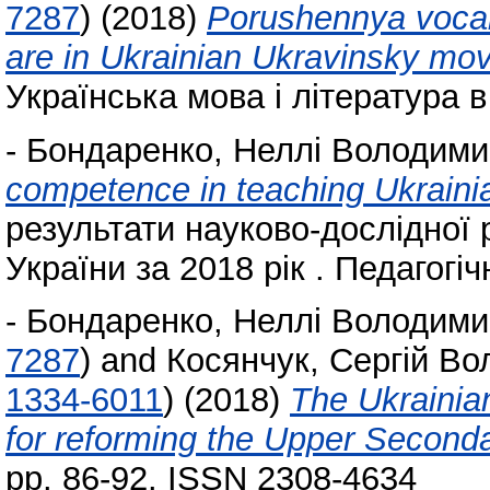
7287
)
(2018)
Porushennya vocab
are in Ukrainian Ukravinsky mov
Українська мова і література в 
-
Бондаренко, Неллі Володими
competence in teaching Ukrainia
результати науково-дослідної 
України за 2018 рік . Педагогіч
-
Бондаренко, Неллі Володими
7287
)
and
Косянчук, Сергій В
1334-6011
)
(2018)
The Ukrainia
for reforming the Upper Second
pp. 86-92. ISSN 2308-4634