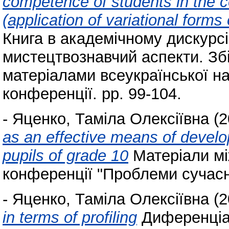
competence of students in the co
(application of variational forms 
Книга в академічному дискурсі
мистецтвознавчий аспекти. Зб
матеріалами всеукраїнської на
конференції. pp. 99-104.
-
Яценко, Таміла Олексіївна
(2
as an effective means of develo
pupils of grade 10
Матеріали мі
конференції "Проблеми сучасно
-
Яценко, Таміла Олексіївна
(2
in terms of profiling
Диференціаці