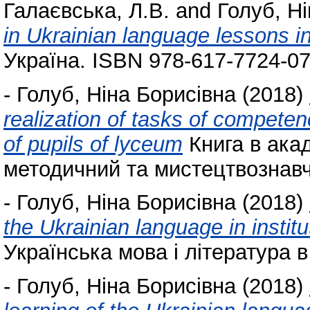
Галаєвська, Л.В.
and
Голуб, Н
in Ukrainian language lessons i
Україна. ISBN 978-617-7724-07
-
Голуб, Ніна Борисівна
(2018)
realization of tasks of compete
of pupils of lyceum
Книга в акад
методичний та мистецтвознавчи
-
Голуб, Ніна Борисівна
(2018)
the Ukrainian language in instit
Українська мова і література в 
-
Голуб, Ніна Борисівна
(2018)