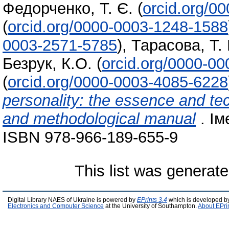
Федорченко, Т. Є.
(
orcid.org/0
(
orcid.org/0000-0003-1248-1588
0003-2571-5785
)
,
Тарасова, Т. 
Безрук, К.О.
(
orcid.org/0000-0
(
orcid.org/0000-0003-4085-6228
personality: the essence and te
and methodological manual
. Ім
ISBN 978-966-189-655-9
This list was generat
Digital Library NAES of Ukraine is powered by
EPrints 3.4
which is developed b
Electronics and Computer Science
at the University of Southampton.
About EPri