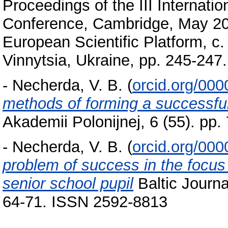
Proceedings of the III Internatio
Conference, Cambridge, May 20,
European Scientific Platform, с
Vinnytsia, Ukraine, pp. 245-24
-
Necherda, V. B.
(
orcid.org/00
methods of forming a successful 
Akademii Polonijnej, 6 (55). pp
-
Necherda, V. B.
(
orcid.org/00
problem of success in the focus 
senior school pupil
Baltic Journa
64-71. ISSN 2592-8813