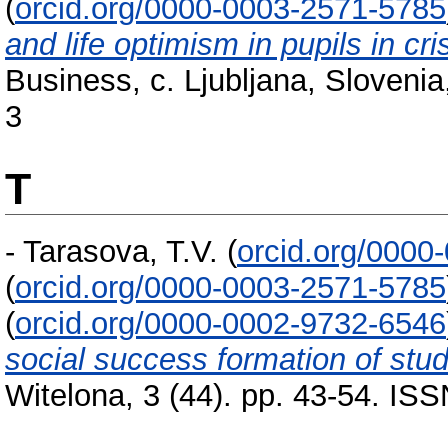
(
orcid.org/0000-0003-2571-5785
and life optimism in pupils in cri
Business, с. Ljubljana, Sloveni
3
T
-
Tarasova, T.V.
(
orcid.org/0000
(
orcid.org/0000-0003-2571-5785
(
orcid.org/0000-0002-9732-6546
social success formation of stu
Witelona, 3 (44). pp. 43-54. I