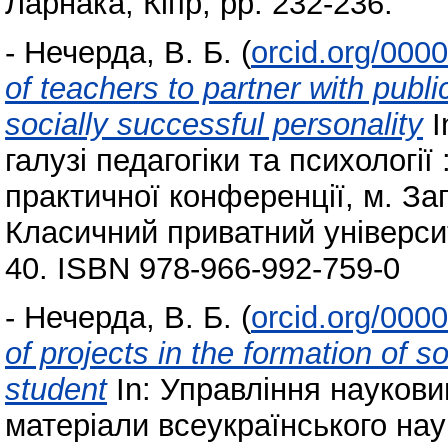
Ларнака, Кіпр, pp. 232-236.
-
Нечерда, В. Б.
(
orcid.org/000
of teachers to partner with publi
socially successful personality
I
галузі педагогіки та психологі
практичної конференції, м. За
Класичний приватний університ
40. ISBN 978-966-992-759-0
-
Нечерда, В. Б.
(
orcid.org/000
of projects in the formation of s
student
In: Управління наукови
матеріали всеукраїнського нау