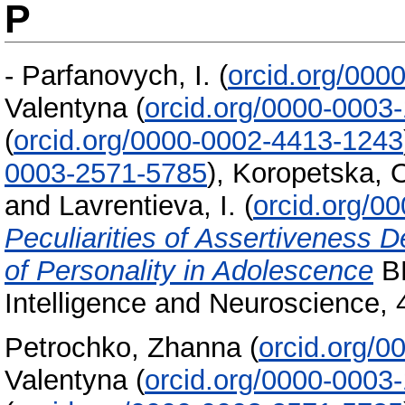
P
-
Parfanovych, I.
(
orcid.org/000
Valentyna
(
orcid.org/0000-0003
(
orcid.org/0000-0002-4413-1243
0003-2571-5785
)
,
Koropetska, 
and
Lavrentieva, I.
(
orcid.org/0
Peculiarities of Assertiveness 
of Personality in Adolescence
BR
Intelligence and Neuroscience, 
Petrochko, Zhanna
(
orcid.org/
Valentyna
(
orcid.org/0000-0003