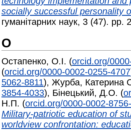
technology implementation and po
socially successful personality o
гуманітарних наук, 3 (47). pp.
О
Остапенко, О.І.
(
orcid.org/000
(
orcid.org/0000-0002-0255-4707
5062-8811
)
,
Журба, Катерина 
3854-4033
)
,
Бінецький, Д.О.
(
o
Н.П.
(
orcid.org/0000-0002-8756
Military-patriotic education of s
worldview confrontation: educat