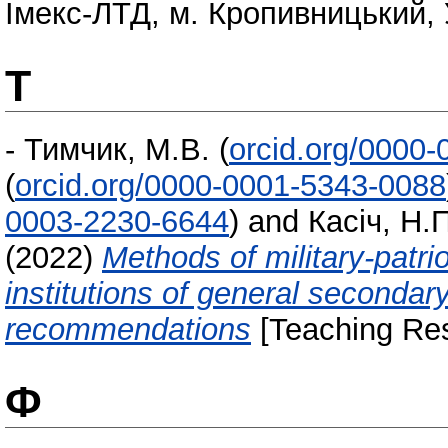
Імекс-ЛТД, м. Кропивницький, 
Т
-
Тимчик, М.В.
(
orcid.org/0000
(
orcid.org/0000-0001-5343-0088
0003-2230-6644
)
and
Касіч, Н.П
(2022)
Methods of military-patri
institutions of general secondar
recommendations
[Teaching Re
Ф