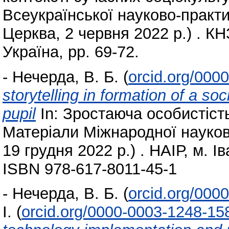
Всеукраїнської науково-практич
Церква, 2 червня 2022 р.) . 
Україна, pp. 69-72.
-
Нечерда, В. Б.
(
orcid.org/000
storytelling in formation of a soc
pupil
In: Зростаюча особистіст
Матеріали Міжнародної науково
19 грудня 2022 р.) . НАІР, м. І
ISBN 978-617-8011-45-1
-
Нечерда, В. Б.
(
orcid.org/000
І.
(
orcid.org/0000-0003-1248-15