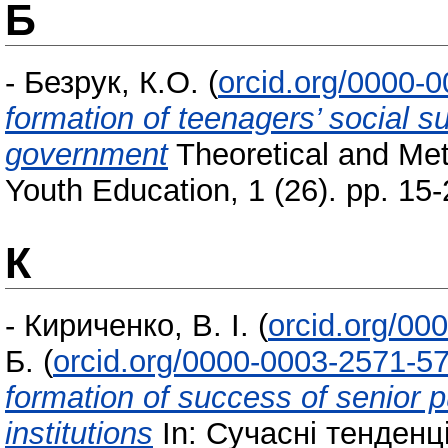
Б
-
Безрук, К.О.
(
orcid.org/0000-
formation of teenagers’ social su
government
Theoretical and Met
Youth Education, 1 (26). pp. 1
К
-
Кириченко, В. І.
(
orcid.org/00
Б.
(
orcid.org/0000-0003-2571-5
formation of success of senior 
institutions
In: Сучасні тенденці