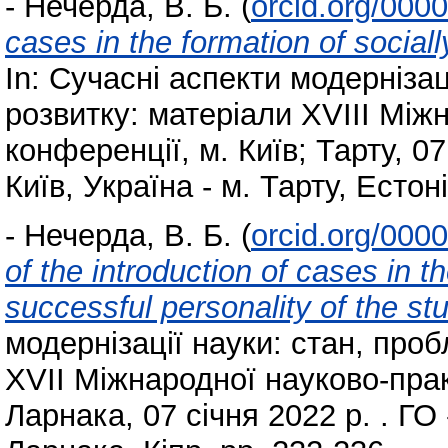
-
Нечерда, В. Б.
(
orcid.org/000
cases in the formation of sociall
In: Сучасні аспекти модернізац
розвитку: матеріали XVIII Між
конференції, м. Київ; Тарту, 0
Київ, Україна - м. Тарту, Естон
-
Нечерда, В. Б.
(
orcid.org/000
of the introduction of cases in t
successful personality of the st
модернізації науки: стан, проб
XVII Міжнародної науково-прак
Ларнака, 07 січня 2022 р. . ГО