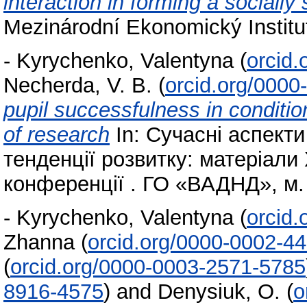
interaction in forming a socially
Mezinárodní Ekonomický Institut 
-
Kyrychenko, Valentyna
(
orcid
Necherda, V. B.
(
orcid.org/000
pupil successfulness in condition
of research
In: Сучасні аспекти
тенденції розвитку: матеріали
конференції . ГО «ВАДНД», м. 
-
Kyrychenko, Valentyna
(
orcid
Zhanna
(
orcid.org/0000-0002-4
(
orcid.org/0000-0003-2571-5785
8916-4575
)
and
Denysiuk, O.
(
o