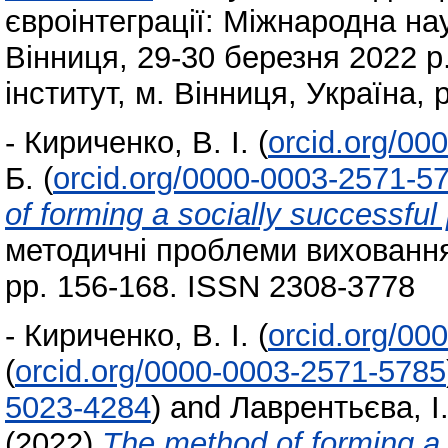
євроінтеграції: Міжнародна на
Вінниця, 29-30 березня 2022 р
інститут, м. Вінниця, Україна, 
-
Кириченко, В. І.
(
orcid.org/00
Б.
(
orcid.org/0000-0003-2571-5
of forming a socially successful 
методичні проблеми виховання д
pp. 156-168. ISSN 2308-3778
-
Кириченко, В. І.
(
orcid.org/00
(
orcid.org/0000-0003-2571-5785
5023-4284
)
and
Лаврентьєва, І
(2022)
The method of forming a s