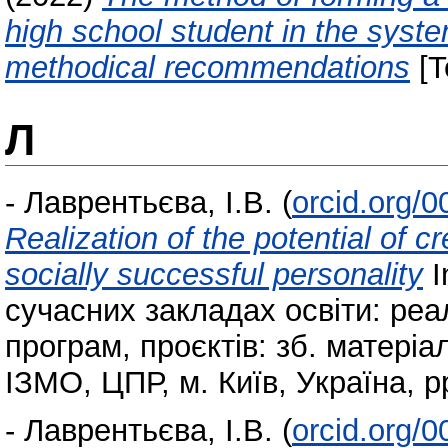
high school student in the syst
methodical recommendations
[T
Л
-
Лаврентьєва, І.В.
(
orcid.org/
Realization of the potential of cr
socially successful personality
I
сучасних закладах освіти: реа
програм, проєктів: зб. матеріа
ІЗМО, ЦПР, м. Київ, Україна, p
-
Лаврентьєва, І.В.
(
orcid.org/