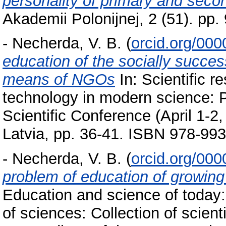
personality of primary and seco
Akademii Polonijnej, 2 (51). pp
-
Necherda, V. B.
(
orcid.org/00
education of the socially success
means of NGOs
In: Scientific r
technology in modern science: P
Scientific Conference (April 1-2, 
Latvia, pp. 36-41. ISBN 978-99
-
Necherda, V. B.
(
orcid.org/00
problem of education of growing 
Education and science of today:
of sciences: Collection of scie