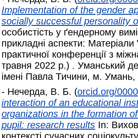
Implementation of the gender ap
socially successful personality o
особистість у ґендерному вимір
прикладні аспекти: Матеріали 
практичної конференції з між
травня 2022 р.) . Уманський д
імені Павла Тичини, м. Умань, 
-
Нечерда, В. Б.
(
orcid.org/000
interaction of an educational in
organizations in the formation of
pupil: research results
In: Вихов
контексті сучасних соціокульт