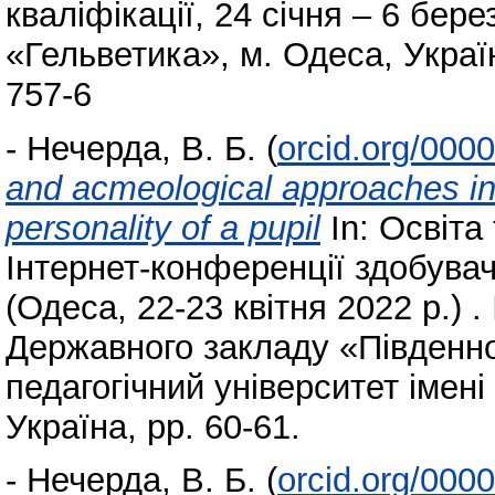
кваліфікації, 24 січня – 6 бер
«Гельветика», м. Одеса, Украї
757-6
-
Нечерда, В. Б.
(
orcid.org/000
and acmeological approaches in 
personality of a pupil
In: Освіта 
Інтернет-конференції здобувач
(Одеса, 22-23 квітня 2022 р.)
Державного закладу «Південн
педагогічний університет імені
Україна, pp. 60-61.
-
Нечерда, В. Б.
(
orcid.org/000