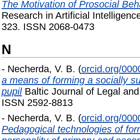
The Motivation of Prosocial Beh
Research in Artificial Intelligen
323. ISSN 2068-0473
N
-
Necherda, V. B.
(
orcid.org/00
a means of forming a socially su
pupil
Baltic Journal of Legal and
ISSN 2592-8813
-
Necherda, V. B.
(
orcid.org/00
Pedagogical technologies of form