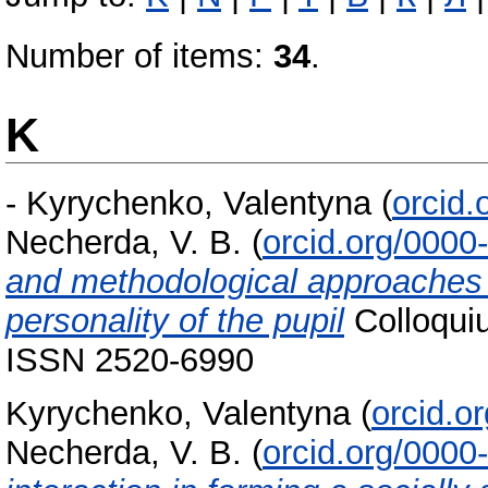
Number of items:
34
.
K
-
Kyrychenko, Valentyna
(
orcid
Necherda, V. B.
(
orcid.org/000
and methodological approaches i
personality of the pupil
Сolloquiu
ISSN 2520-6990
Kyrychenko, Valentyna
(
orcid.o
Necherda, V. B.
(
orcid.org/000