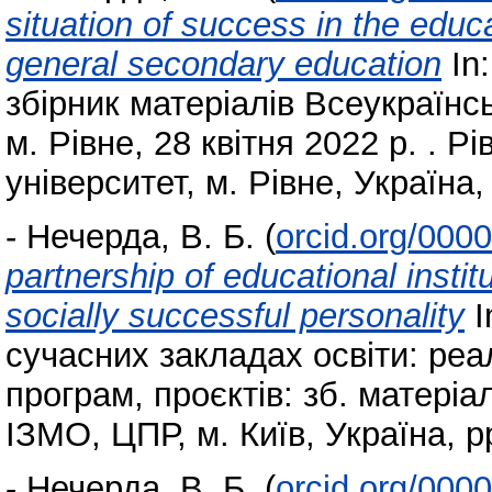
situation of success in the educa
general secondary education
In:
збірник матеріалів Всеукраїнс
м. Рівне, 28 квітня 2022 р. . 
університет, м. Рівне, Україна,
-
Нечерда, В. Б.
(
orcid.org/000
partnership of educational instit
socially successful personality
I
сучасних закладах освіти: реа
програм, проєктів: зб. матеріа
ІЗМО, ЦПР, м. Київ, Україна, p
-
Нечерда, В. Б.
(
orcid.org/000