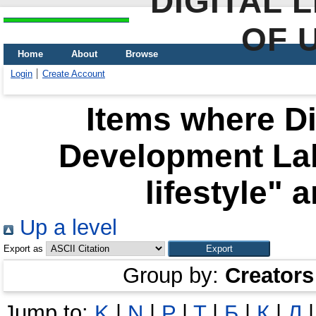
DIGITAL 
OF 
Home
About
Browse
Login
Create Account
Items where Di
Development Lab
lifestyle" 
Up a level
Export as
Group by:
Creators
Jump to:
K
|
N
|
P
|
T
|
Б
|
К
|
Л