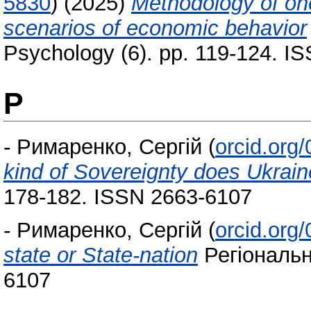
5830
)
(2025)
Methodology of one
scenarios of economic behavior
Psychology (6). pp. 119-124. I
Р
-
Римаренко, Сергій
(
orcid.org
kind of Sovereignty does Ukrai
178-182. ISSN 2663-6107
-
Римаренко, Сергій
(
orcid.org
state or State-nation
Регіональні
6107