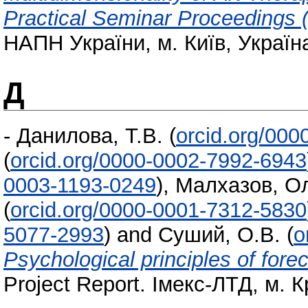
Practical Seminar Proceedings 
НАПН України, м. Київ, Україн
Д
-
Данилова, Т.В.
(
orcid.org/00
(
orcid.org/0000-0002-7992-6943
0003-1193-0249
)
,
Малхазов, О
(
orcid.org/0000-0001-7312-5830
5077-2993
)
and
Суший, О.В.
(
o
Psychological principles of forec
Project Report. Імекс-ЛТД, м. 