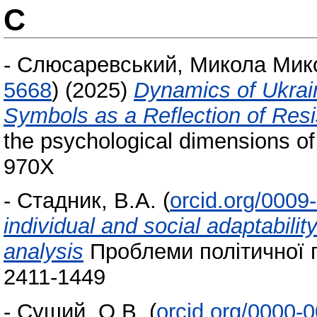
С
-
Слюсаревський, Микола Мик
5668
)
(2025)
Dynamics of Ukrain
Symbols as a Reflection of Res
the psychological dimensions of
970X
-
Стадник, В.А.
(
orcid.org/000
individual and social adaptability
analysis
Проблеми політичної пс
2411-1449
-
Суший, О.В.
(
orcid.org/0000-