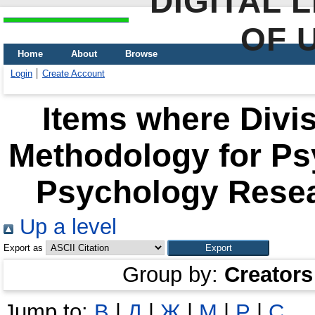
DIGITAL 
OF 
Home
About
Browse
Login
Create Account
Items where Divis
Methodology for Psy
Psychology Resea
Up a level
Export as
Group by:
Creators
Jump to:
В
|
Д
|
Ж
|
М
|
Р
|
С