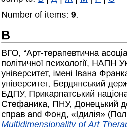
Number of items:
9
.
В
ВГО, “Арт-терапевтична асоціа
політичної психології, НАПН У
університет, імені Івана Франк
університет
,
Бердянський держ
БДПУ
,
Прикарпатський націона
Стефаника, ПНУ
,
Донецький д
справ
and
Фонд, «Ідилія» (По
Multidimensionality of Art Thera