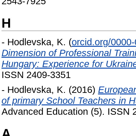
2543-7925
H
-
Hodlevska, K.
(
orcid.org/0000
Dimension оf Professional Train
Hungary: Experience for Ukrain
ISSN 2409-3351
-
Hodlevska, K.
(2016)
European
of primary School Teachers in H
Advanced Education (5). ISSN 
А