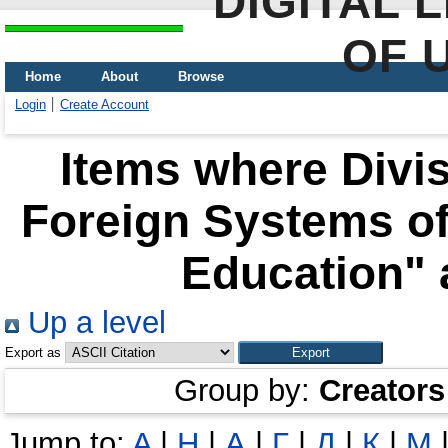
DIGITAL 
OF 
Home
About
Browse
Login
Create Account
Items where Divis
Foreign Systems of
Education" 
Up a level
Export as
Group by:
Creators
Jump to:
A
|
H
|
А
|
Г
|
Д
|
К
|
М