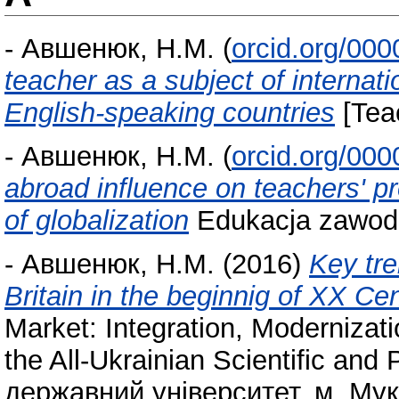
-
Авшенюк, Н.М.
(
orcid.org/00
teacher as a subject of internat
English-speaking countries
[Tea
-
Авшенюк, Н.М.
(
orcid.org/00
abroad influence on teachers' p
of globalization
Edukacja zawodo
-
Авшенюк, Н.М.
(2016)
Key tre
Britain in the beginnig of XX Ce
Market: Integration, Modernizatio
the All-Ukrainian Scientific and
державний університет, м. Мука