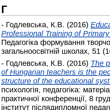
Г
-
Годлевська, К.В.
(2016)
Educa
Professional Training of Primar
Педагогіка формування творчої
загальноосвітній школах, 51 (1
-
Годлевська, К.В.
(2016)
The p
of Hungarian teachers is the pecu
structure of the educational sys
психологія, педагогіка: матері
практичної конференції, 8 груд
інститут післядипломної педаго