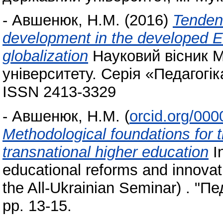
-
Авшенюк, Н.М.
(2016)
Tendenc
development in the developed En
globalization
Науковий вісник М
університету. Серія «Педагогіка
ISSN 2413-3329
-
Авшенюк, Н.М.
(
orcid.org/00
Methodological foundations for 
transnational higher education
I
educational reforms and innovati
the All-Ukrainian Seminar) . "Пе
pp. 13-15.