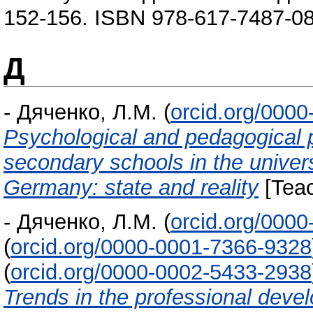
152-156. ISBN 978-617-7487-08
Д
-
Дяченко, Л.М.
(
orcid.org/000
Psychological and pedagogical p
secondary schools in the univers
Germany: state and reality
[Teac
-
Дяченко, Л.М.
(
orcid.org/000
(
orcid.org/0000-0001-7366-9328
(
orcid.org/0000-0002-5433-2938
Trends in the professional deve