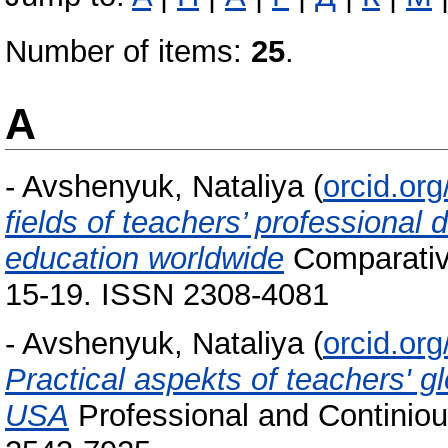
Number of items:
25
.
A
-
Avshenyuk, Nataliya
(
orcid.or
fields of teachers’ professional
education worldwide
Comparative
15-19. ISSN 2308-4081
-
Avshenyuk, Nataliya
(
orcid.or
Practical aspekts of teachers' 
USA
Professional and Continiou