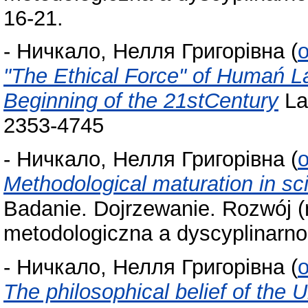
16-21.
-
Ничкало, Нелля Григорівна
(
o
"The Ethical Force" of Humań L
Beginning of the 21stCentury
La
2353-4745
-
Ничкало, Нелля Григорівна
(
o
Methodological maturation in sci
Badanie. Dojrzewanie. Rozwój (
metodologiczna a dyscyplinarnoś
-
Ничкало, Нелля Григорівна
(
o
The philosophical belief of the U