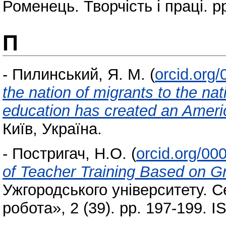
Роменець. Творчість і праці. p
П
-
Пилинський, Я. М.
(
orcid.org
the nation of migrants to the na
education has created an Ameri
Київ, Україна.
-
Постригач, Н.О.
(
orcid.org/0
of Teacher Training Based on G
Ужгородського університету. С
робота», 2 (39). pp. 197-199. 