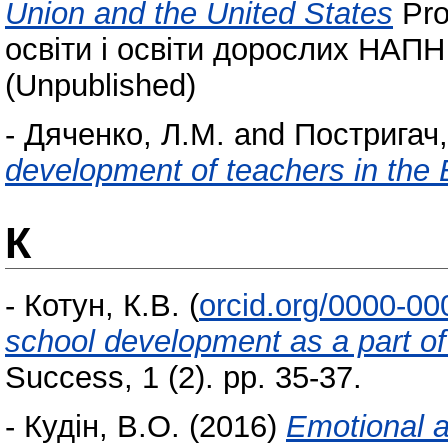
Union and the United States
Pro
освіти і освіти дорослих НАПН 
(Unpublished)
-
Дяченко, Л.М.
and
Постригач,
development of teachers in the
К
-
Котун, К.В.
(
orcid.org/0000-0
school development as a part of
Success, 1 (2). pp. 35-37.
-
Кудін, В.О.
(2016)
Emotional a