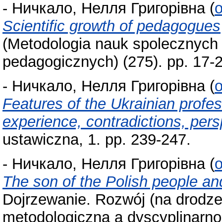
-
Ничкало, Нелля Григорівна
(
o
Scientific growth of pedagogues
(Metodologia nauk spolecznych
pedagogicznych) (275). pp. 17
-
Ничкало, Нелля Григорівна
(
o
Features of the Ukrainian profe
experience, contradictions, per
ustawiczna, 1. pp. 239-247.
-
Ничкало, Нелля Григорівна
(
o
The son of the Polish people and
Dojrzewanie. Rozwój (na drodze
metodologiczna a dyscyplinarnoś