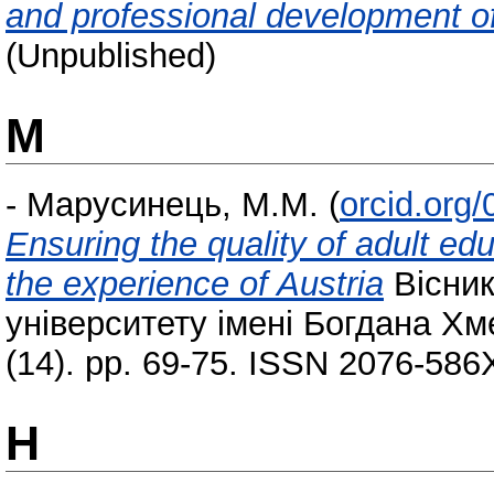
and professional development o
(Unpublished)
М
-
Марусинець, М.М.
(
orcid.org
Ensuring the quality of adult ed
the experience of Austria
Вісник
університету імені Богдана Хм
(14). pp. 69-75. ISSN 2076-586
Н