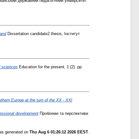
Уманський державний педагогічний університет
land
Dissertation candidate2 thesis, Інститут
l sciences
Education for the present, 1 (2). pp.
thern Europe at the turn of the XX - XXI
essional development
Проблеми та перспективи
was generated on
Thu Aug 6 01:26:12 2026 EEST
.