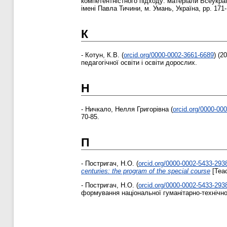
компетентністного підходу: матеріали Всеукраї
імені Павла Тичини, м. Умань, Україна, pp. 171-
К
-
Котун, К.В.
(
orcid.org/0000-0002-3661-6689
)
(20
педагогічної освіти і освіти дорослих.
Н
-
Ничкало, Нелля Григорівна
(
orcid.org/0000-00
70-85.
П
-
Постригач, Н.О.
(
orcid.org/0000-0002-5433-293
centuries: the program of the special course
[Teac
-
Постригач, Н.О.
(
orcid.org/0000-0002-5433-293
формування національної гуманітарно-технічної 