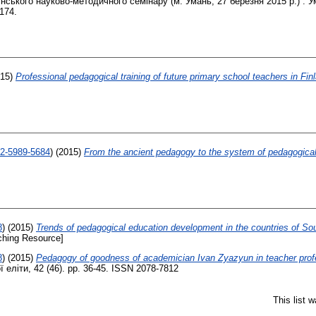
нського науково-методичного семінару (м. Умань, 27 березня 2015 р.) . 
174.
15)
Professional pedagogical training of future primary school teachers in Fin
02-5989-5684
)
(2015)
From the ancient pedagogy to the system of pedagogica
8
)
(2015)
Trends of pedagogical education development in the countries of Sou
hing Resource]
8
)
(2015)
Pedagogy of goodness of academician Ivan Zyazyun in teacher prof
еліти, 42 (46). pp. 36-45. ISSN 2078-7812
This list 