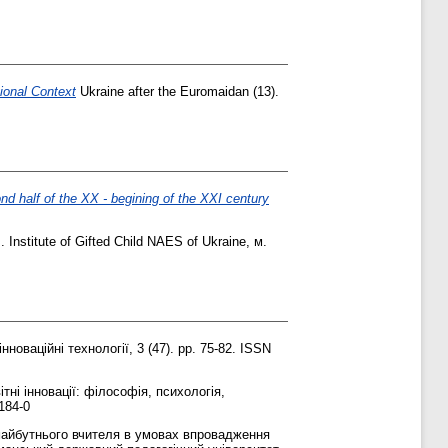
tional Context
Ukraine аfter the Euromaidan (13).
d half of the XX - begining of the XXI century
. Institute of Gifted Child NAES of Ukraine, м.
інноваційні технології, 3 (47). pp. 75-82. ISSN
ні інновації: філософія, психологія,
184-0
майбутнього вчителя в умовах впровадження