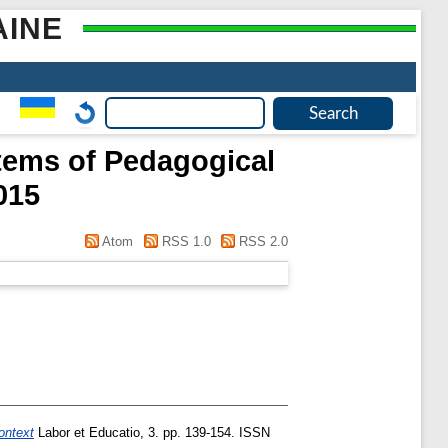
AINE
stems of Pedagogical
015
Atom
RSS 1.0
RSS 2.0
ontext
Labor et Educatio, 3. pp. 139-154. ISSN