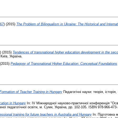
467
)
(2015)
The Problem of Bilingualism in Ukraine: The Historical and Interna
)
(2015)
Tendences of transnational higher education development in the secon
 Київ, Україна.
(2015)
Pedagogy of Transnational Higher Education: Conceptual Foundations
ormation of Teacher Training in Hungary
Педагогічні науки: теорія, історія, 
cation in Hungary
In: ІV Міжнародної науково-практичної конференція "Освіт
ної педагогічної освіти, м. Суми, Україна, pp. 102-105. ISBN 978-966-473-
essional training for future teachers in Australia and Hungary
In: Підготовка 