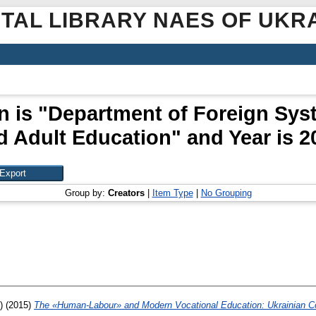
ITAL LIBRARY NAES OF UKR
n is "Department of Foreign Sy
d Adult Education" and Year is 2
Group by:
Creators
|
Item Type
|
No Grouping
)
(2015)
The «Human-Labour» and Modern Vocational Education: Ukrainian C