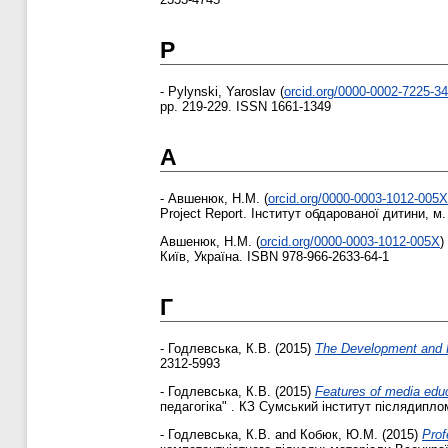
P
-
Pylynski, Yaroslav
(
orcid.org/0000-0002-7225-3
pp. 219-229. ISSN 1661-1349
А
-
Авшенюк, Н.М.
(
orcid.org/0000-0003-1012-005X
Project Report. Інститут обдарованої дитини, м.
Авшенюк, Н.М.
(
orcid.org/0000-0003-1012-005X
)
Київ, Україна. ISBN 978-966-2633-64-1
Г
-
Годлевська, К.В.
(2015)
The Development and F
2312-5993
-
Годлевська, К.В.
(2015)
Features of media edu
педагогіка" . КЗ Сумський інститут післядиплом
-
Годлевська, К.В.
and
Кобюк, Ю.М.
(2015)
Prof