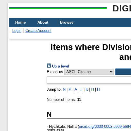
DIG
Home
About
Browse
Login
Create Account
Items where Divisio
an
Up a level
Export as
Jump to:
N
|
P
|
А
|
Г
|
К
|
Н
|
П
Number of items:
11
.
N
-
Nychkalo, Nellia
(
orcid.org/0000-0002-5989-5684
2353-4745