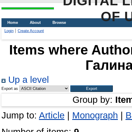
DIGITAL 
OF 
Home
About
Browse
Login
Create Account
Items where Author
Галина
Up a level
Export as
Group by:
Ite
Jump to:
Article
|
Monograph
|
B
Number of items:
9
.