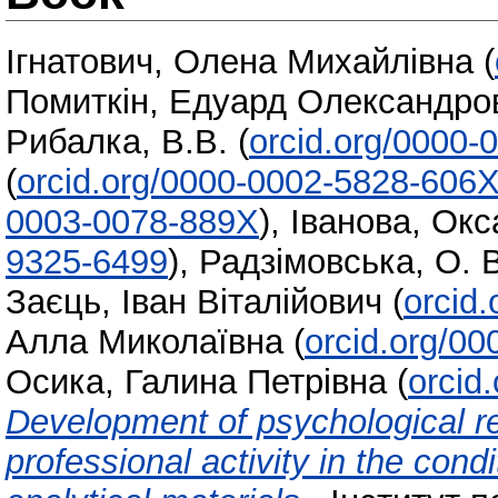
Ігнатович, Олена Михайлівна
(
Помиткін, Едуард Олександро
Рибалка, В.В.
(
orcid.org/0000-
(
orcid.org/0000-0002-5828-606
0003-0078-889X
)
,
Іванова, Окс
9325-6499
)
,
Радзімовська, О. 
Заєць, Іван Віталійович
(
orcid
Алла Миколаївна
(
orcid.org/0
Осика, Галина Петрівна
(
orcid
Development of psychological re
professional activity in the con