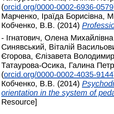
(
orcid.org/0000-0002-6936-0579
Марченко, Іраїда Борисівна
,
М
Кобченко, В.В.
(2014)
Professio
-
Ігнатович, Олена Михайлівна
Синявський, Віталій Васильов
Єгорова, Єлізавета Володимир
Татаурова-Осика, Галина Петр
(
orcid.org/0000-0002-4035-9144
Кобченко, В.В.
(2014)
Psychodia
orientation in the system of ped
Resource]