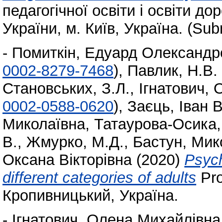
педагогічної освіти і освіти д
України, м. Київ, Україна. (Sub
-
Помиткін, Едуард Олександр
0002-8279-7468
)
,
Павлик, Н.В.
Становських, З.Л.
,
Ігнатович,
0002-0588-0620
)
,
Заєць, Іван 
Миколаївна
,
Татаурова-Осика,
В.
,
Жмурко, М.Д.
,
Бастун, Ми
Оксана Вікторівна
(2020)
Psych
different categories of adults
Pro
Кропивницький, Україна.
-
Ігнатович, Олена Михайлівна