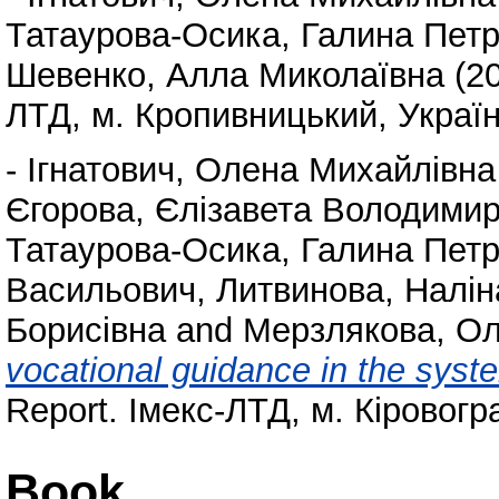
Татаурова-Осика, Галина Петр
Шевенко, Алла Миколаївна
(2
ЛТД, м. Кропивницький, Україн
-
Ігнатович, Олена Михайлівна
Єгорова, Єлізавета Володимир
Татаурова-Осика, Галина Петр
Васильович
,
Литвинова, Налін
Борисівна
and
Мерзлякова, Ол
vocational guidance in the syst
Report. Імекс-ЛТД, м. Кіровогр
Book