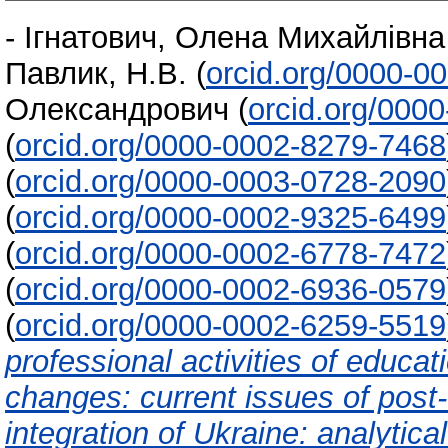
-
Ігнатович, Олена Михайлівна
Павлик, Н.В.
(
orcid.org/0000-0
Олександрович
(
orcid.org/000
(
orcid.org/0000-0002-8279-7468
(
orcid.org/0000-0003-0728-2090
(
orcid.org/0000-0002-9325-6499
(
orcid.org/0000-0002-6778-7472
(
orcid.org/0000-0002-6936-0579
(
orcid.org/0000-0002-6259-5519
professional activities of educat
changes: current issues of post
integration of Ukraine: analytica