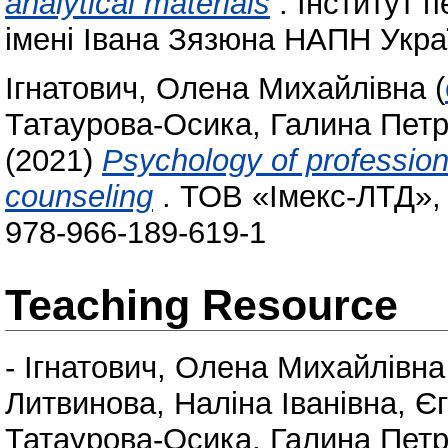
analytical materials
. Інститут п
імені Івана Зязюна НАПН Україн
Ігнатович, Олена Михайлівна
(
Татаурова-Осика, Галина Петр
(2021)
Psychology of profession
counseling
. ТОВ «Імекс-ЛТД», 
978-966-189-619-1
Teaching Resource
-
Ігнатович, Олена Михайлівна
Литвинова, Наліна Іванівна
,
Єг
Татаурова-Осика, Галина Петр