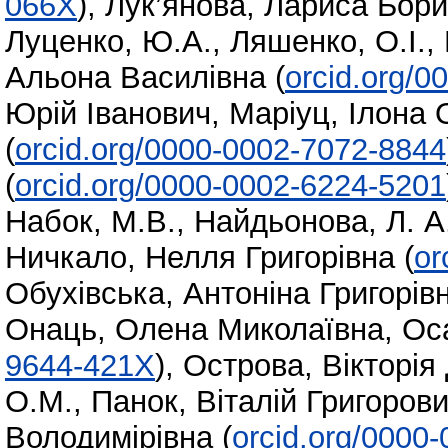
066X
)
,
Лук’янова, Лариса Бори
Луценко, Ю.А.
,
Ляшенко, О.І.
,
Альона Василівна
(
orcid.org/
Юрій Іванович
,
Маріуц, Ілона 
(
orcid.org/0000-0002-7072-8844
(
orcid.org/0000-0002-6224-5201
Набок, М.В.
,
Найдьонова, Л. А
Ничкало, Нелля Григорівна
(
or
Обухівська, Антоніна Григорів
Онаць, Олена Миколаївна
,
Ос
9644-421X
)
,
Острова, Вікторія
О.М.
,
Панок, Віталій Григоров
Володимірівна
(
orcid.org/0000