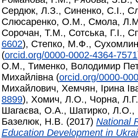
Сердюк, Л.З.
,
Синенко, С.І.
,
Сл
Слюсаренко, О.М.
,
Смола, Л.М
Сорочан, Т.М.
,
Сотська, Г.І.
,
Сп
6602
)
,
Степко, М.Ф.
,
Сухомлин
(
orcid.org/0000-0002-4364-7571
О.М.
,
Тименко, Володимир Пе
Михайлівна
(
orcid.org/0000-00
Михайлович
,
Хемчян, Ірина Ів
8899
)
,
Хомич, Л.О.
,
Чорна, Л.Г
Шагаєва, О.А.
,
Шатирко, Л.О.
,
Базелюк, Н.В.
(2017)
National 
Education Development in Ukra