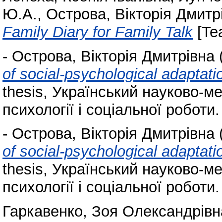
Ю.А.
,
Острова, Вікторія Дмитр
Family Diary for Family Talk
[Te
-
Острова, Вікторія Дмитрівна
of social-psychological adaptati
thesis, Український науково-м
психології і соціальної роботи.
-
Острова, Вікторія Дмитрівна
of social-psychological adaptati
thesis, Український науково-м
психології і соціальної роботи.
Гаркавенко, Зоя Олександрівн