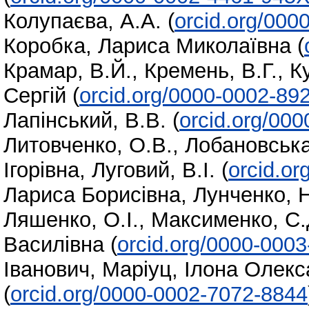
Колупаєва, А.А.
(
orcid.org/000
Коробка, Лариса Миколаївна
(
Крамар, В.Й.
,
Кремень, В.Г.
,
К
Сергій
(
orcid.org/0000-0002-89
Лапінський, В.В.
(
orcid.org/00
Литовченко, О.В.
,
Лобановська,
Ігорівна
,
Луговий, В.І.
(
orcid.o
Лариса Борисівна
,
Лунченко, Н
Ляшенко, О.І.
,
Максименко, С.
Василівна
(
orcid.org/0000-000
Іванович
,
Маріуц, Ілона Олекс
(
orcid.org/0000-0002-7072-8844