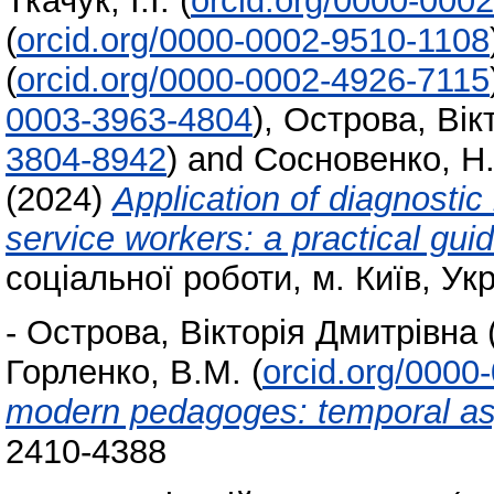
Ткачук, І.І.
(
orcid.org/0000-000
(
orcid.org/0000-0002-9510-1108
(
orcid.org/0000-0002-4926-7115
0003-3963-4804
)
,
Острова, Вік
3804-8942
)
and
Сосновенко, Н.
(2024)
Application of diagnostic
service workers: a practical gui
соціальної роботи, м. Київ, Ук
-
Острова, Вікторія Дмитрівна
Горленко, В.М.
(
orcid.org/0000
modern pedagoges: temporal a
2410-4388