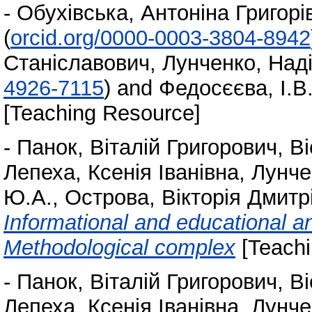
-
Обухівська, Антоніна Григорі
(
orcid.org/0000-0003-3804-8942
Станіславович
,
Лунченко, Наді
4926-7115
)
and
Федосєєва, І.В
[Teaching Resource]
-
Панок, Віталій Григорович
,
Ві
Лепеха, Ксенія Іванівна
,
Лунче
Ю.А.
,
Острова, Вікторія Дмитр
Informational and educational an
Methodological complex
[Teachi
-
Панок, Віталій Григорович
,
Ві
Лепеха, Ксенія Іванівна
,
Лунче