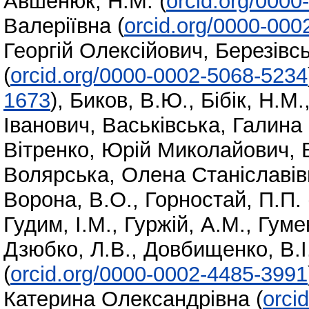
Авшенюк, Н.М.
(
orcid.org/000
Валеріївна
(
orcid.org/0000-000
Георгій Олексійович
,
Березівс
(
orcid.org/0000-0002-5068-5234
1673
)
,
Биков, В.Ю.
,
Бібік, Н.М.
Іванович
,
Васьківська, Галина
Вітренко, Юрій Миколайович
,
Волярська, Олена Станіславів
Ворона, В.О.
,
Горностай, П.П.
Гудим, І.М.
,
Гуржій, А.М.
,
Гуме
Дзюбко, Л.В.
,
Довбищенко, В.І
(
orcid.org/0000-0002-4485-3991
Катерина Олександрівна
(
orci