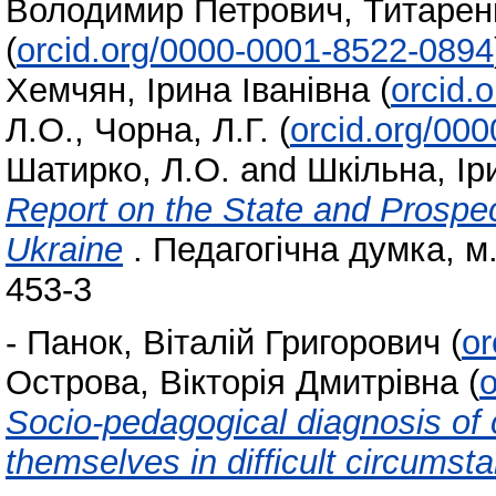
Володимир Петрович
,
Титарен
(
orcid.org/0000-0001-8522-0894
Хемчян, Ірина Іванівна
(
orcid.
Л.О.
,
Чорна, Л.Г.
(
orcid.org/00
Шатирко, Л.О.
and
Шкільна, Ір
Report on the State and Prospec
Ukraine
. Педагогічна думка, м.
453-3
-
Панок, Віталій Григорович
(
or
Острова, Вікторія Дмитрівна
(
o
Socio-pedagogical diagnosis of 
themselves in difficult circumst