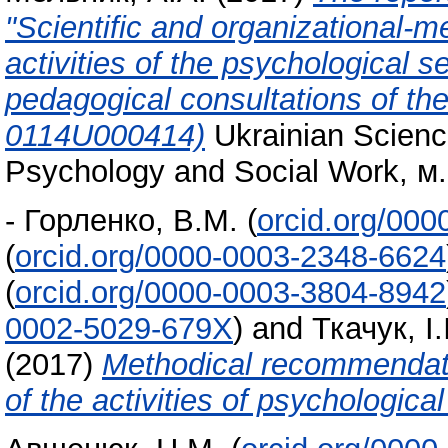
"Scientific and organizational-m
activities of the psychological 
pedagogical consultations of t
0114U000414)
Ukrainian Scienc
Psychology and Social Work, м.
-
Горленко, В.М.
(
orcid.org/00
(
orcid.org/0000-0003-2348-6624
(
orcid.org/0000-0003-3804-8942
0002-5029-679X
)
and
Ткачук, І.
(2017)
Methodical recommendatio
of the activities of psychologica