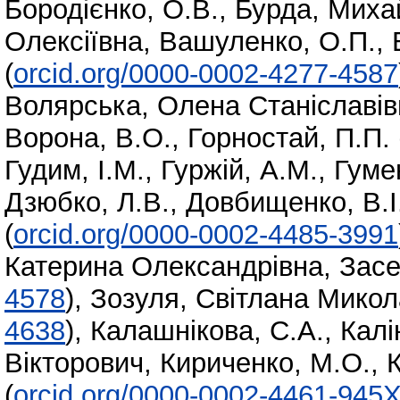
Бородієнко, О.В.
,
Бурда, Миха
Олексіївна
,
Вашуленко, О.П.
,
(
orcid.org/0000-0002-4277-4587
Волярська, Олена Станіславів
Ворона, В.О.
,
Горностай, П.П.
Гудим, І.М.
,
Гуржій, А.М.
,
Гуме
Дзюбко, Л.В.
,
Довбищенко, В.І
(
orcid.org/0000-0002-4485-3991
Катерина Олександрівна
,
Засе
4578
)
,
Зозуля, Світлана Микол
4638
)
,
Калашнікова, С.А.
,
Калі
Вікторович
,
Кириченко, М.О.
,
К
(
orcid.org/0000-0002-4461-945