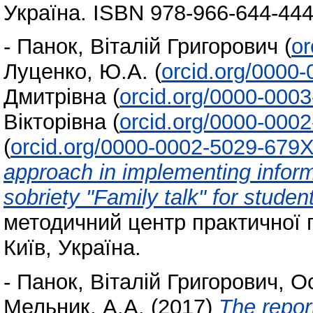
Україна. ISBN 978-966-644-444
-
Панок, Віталій Григорович
(
or
Луценко, Ю.А.
(
orcid.org/0000
Дмитрівна
(
orcid.org/0000-000
Вікторівна
(
orcid.org/0000-000
(
orcid.org/0000-0002-5029-679
approach in implementing infor
sobriety "Family talk" for studen
методичний центр практичної пс
Київ, Україна.
-
Панок, Віталій Григорович
,
Ос
Мельник, А.А.
(2017)
The report