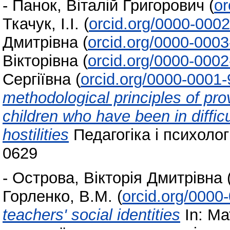
-
Панок, Віталій Григорович
(
or
Ткачук, І.І.
(
orcid.org/0000-000
Дмитрівна
(
orcid.org/0000-000
Вікторівна
(
orcid.org/0000-000
Сергіївна
(
orcid.org/0000-0001
methodological principles of pro
children who have been in diffic
hostilities
Педагогіка і психологі
0629
-
Острова, Вікторія Дмитрівна
Горленко, В.М.
(
orcid.org/0000
teachers' social identities
In: Ма