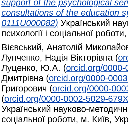
support of the psychological se
consultations of the education s
0111U000082)
Український нау
психології і соціальної роботи,
Вієвський, Анатолій Миколайо
Лунченко, Надія Вікторівна
(
or
Луценко, Ю.А.
(
orcid.org/0000
Дмитрівна
(
orcid.org/0000-000
Григорович
(
orcid.org/0000-00
(
orcid.org/0000-0002-5029-679
Український науково-методични
соціальної роботи, м. Київ, Ук