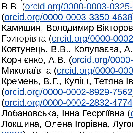
В.В.
(
orcid.org/0000-0003-0325
(
orcid.org/0000-0003-3350-4638
Камишин, Володимир Вікторо
Григорівна
(
orcid.org/0000-000
Ковтунець, В.В.
,
Колупаєва, А.
Корнієнко, А.В.
(
orcid.org/000
Миколаївна
(
orcid.org/0000-00
Кремень, В.Г.
,
Куліш, Тетяна І
(
orcid.org/0000-0002-8929-7562
(
orcid.org/0000-0002-2832-4774
Лобановська, Інна Георгіївна
(
Локшина, Олена Ігорівна
,
Луго