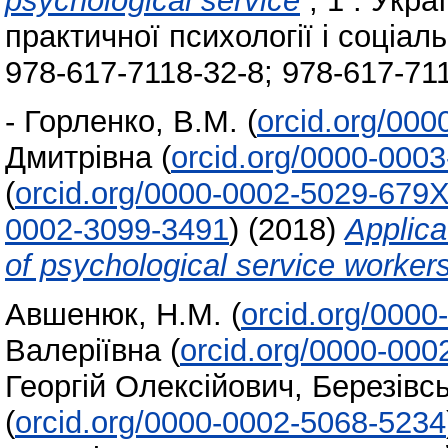
psychological service
, 1 . Укр
практичної психології і соціал
978-617-7118-32-8; 978-617-71
-
Горленко, В.М.
(
orcid.org/00
Дмитрівна
(
orcid.org/0000-000
(
orcid.org/0000-0002-5029-679
0002-3099-3491
)
(2018)
Applica
of psychological service worker
Авшенюк, Н.М.
(
orcid.org/000
Валеріївна
(
orcid.org/0000-000
Георгій Олексійович
,
Березівс
(
orcid.org/0000-0002-5068-5234