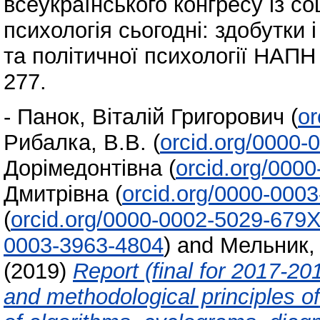
всеукраїнського конгресу із со
психологія сьогодні: здобутки 
та політичної психології НАПН 
277.
-
Панок, Віталій Григорович
(
or
Рибалка, В.В.
(
orcid.org/0000-
Дорімедонтівна
(
orcid.org/000
Дмитрівна
(
orcid.org/0000-000
(
orcid.org/0000-0002-5029-679
0003-3963-4804
)
and
Мельник, 
(2019)
Report (final for 2017-20
and methodological principles 