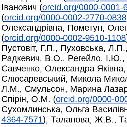
Іванович
(
orcid.org/0000-0001-
(
orcid.org/0000-0002-2770-0838
Олександрівна
,
Пометун, Олен
(
orcid.org/0000-0002-9510-1108
Пустовіт, Г.П.
,
Пуховська, Л.П.
Радкевич, В.О.
,
Регейло, І.Ю.
Савченко, Олександра Яківна
Слюсаревський, Микола Мико
Л.М.
,
Смульсон, Марина Лазар
Спірін, О.М.
(
orcid.org/0000-0
Сухомлинська, Ольга Василів
4364-7571
)
,
Таланова, Ж.В.
,
Т