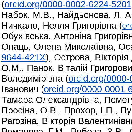
(
orcid.org/0000-0002-6224-5201
Набок, М.В.
,
Найдьонова, Л. А
Ничкало, Нелля Григорівна
(
or
Обухівська, Антоніна Григорів
Онаць, Олена Миколаївна
,
Ос
9644-421X
)
,
Острова, Вікторія
О.М.
,
Панок, Віталій Григоров
Володимірівна
(
orcid.org/0000
Іванович
(
orcid.org/0000-0001-
Тамара Олександрівна
,
Помету
Просіна, О.В.
,
Прохор, I.П.
,
Пу
Рагозіна, Вікторія Валентинівн
Романова, Г.М.
,
Рябова, З.В.
,