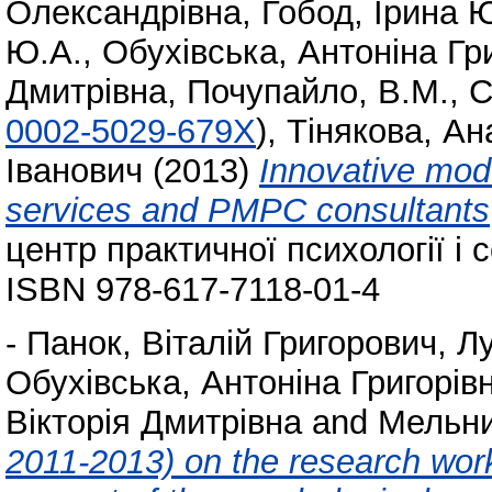
Олександрівна
,
Гобод, Ірина 
Ю.А.
,
Обухівська, Антоніна Гр
Дмитрівна
,
Почупайло, В.М.
,
С
0002-5029-679X
)
,
Тінякова, Ан
Іванович
(2013)
Innovative mode
services and PMPC consultants
центр практичної психології і с
ISBN 978-617-7118-01-4
-
Панок, Віталій Григорович
,
Лу
Обухівська, Антоніна Григорів
Вікторія Дмитрівна
and
Мельни
2011-2013) on the research work