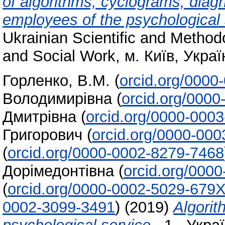
of algorithms, cyclograms, diagn
employees of the psychological 
Ukrainian Scientific and Method
and Social Work, м. Київ, Украї
Горленко, В.М.
(
orcid.org/0000
Володимирівна
(
orcid.org/000
Дмитрівна
(
orcid.org/0000-000
Григорович
(
orcid.org/0000-00
(
orcid.org/0000-0002-8279-7468
Дорімедонтівна
(
orcid.org/000
(
orcid.org/0000-0002-5029-679
0002-3099-3491
)
(2019)
Algorit