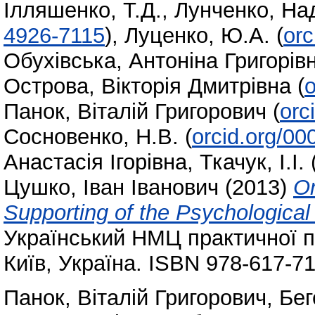
Ілляшенко, Т.Д.
,
Лунченко, Над
4926-7115
)
,
Луценко, Ю.А.
(
orc
Обухівська, Антоніна Григорів
Острова, Вікторія Дмитрівна
(
o
Панок, Віталій Григорович
(
orc
Сосновенко, Н.В.
(
orcid.org/0
Анастасія Ігорівна
,
Ткачук, І.І.
Цушко, Іван Іванович
(2013)
Or
Supporting of the Psychological
Український НМЦ практичної пс
Київ, Україна. ISBN 978-617-7
Панок, Віталій Григорович
,
Бег