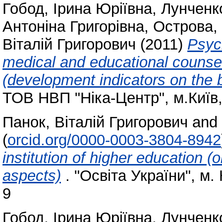
Гобод, Ірина Юріївна
,
Лунченко
Антоніна Григорівна
,
Острова, 
Віталій Григорович
(2011)
Psyc
medical and educational counse
(development indicators on the 
ТОВ НВП "Ніка-Центр", м.Київ,
Панок, Віталій Григорович
and
(
orcid.org/0000-0003-3804-8942
institution of higher education 
aspects)
. "Освіта України", м.
9
Гобод, Ірина Юріївна
,
Лунченко