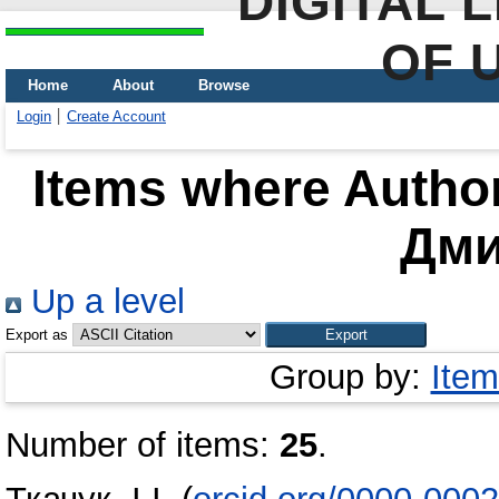
DIGITAL 
OF 
Home
About
Browse
Login
Create Account
Items where Author
Дми
Up a level
Export as
Group by:
Item
Number of items:
25
.