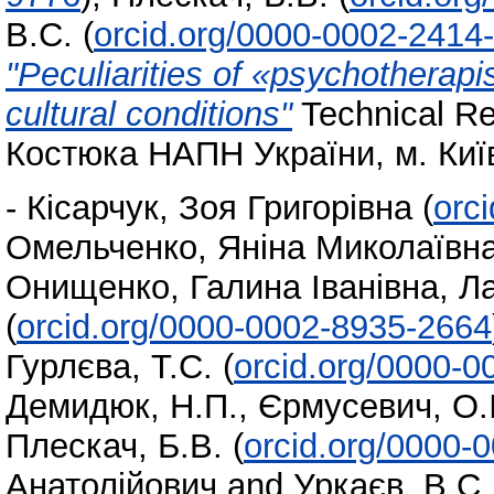
В.С.
(
orcid.org/0000-0002-2414
"Peculiarities of «psychotherapis
cultural conditions"
Technical Rep
Костюка НАПН України, м. Київ
-
Кісарчук, Зоя Григорівна
(
orc
Омельченко, Яніна Миколаївн
Онищенко, Галина Іванівна
,
Ла
(
orcid.org/0000-0002-8935-2664
Гурлєва, Т.С.
(
orcid.org/0000-
Демидюк, Н.П.
,
Єрмусевич, О.І
Плескач, Б.В.
(
orcid.org/0000-
Анатолійович
and
Уркаєв, В.С.