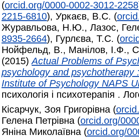
(
orcid.org/0000-0002-3012-2258
2215-6810
)
,
Уркаєв, В.С.
(
orci
Журавльова, Н.Ю.
,
Лазос, Гел
8935-2664
)
,
Гурлєва, Т.С.
(
orci
Нойфельд, В.
,
Манілов, І.Ф.
,
С
(2015)
Actual Problems of Psych
psychology and psychotherapy : 
Institute of Psychology NAPS Uk
психологія і психотерапія . Лог
Кісарчук, Зоя Григорівна
(
orci
Гелена Петрівна
(
orcid.org/00
Яніна Миколаївна
(
orcid.org/0