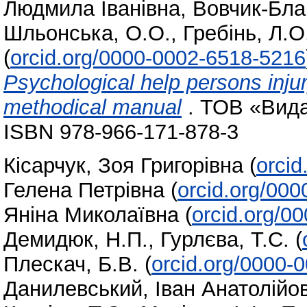
Людмила Іванівна
,
Вовчик-Бла
Шльонська, О.О.
,
Гребінь, Л.О
(
orcid.org/0000-0002-6518-5216
Psychological help persons injur
methodical manual
. ТОВ «Видав
ISBN 978-966-171-878-3
Кісарчук, Зоя Григорівна
(
orci
Гелена Петрівна
(
orcid.org/00
Яніна Миколаївна
(
orcid.org/0
Демидюк, Н.П.
,
Гурлєва, Т.С.
(
Плескач, Б.В.
(
orcid.org/0000-
Данилевський, Іван Анатолійо