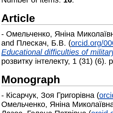
Article
-
Омельченко, Яніна Миколаїв
and
Плескач, Б.В.
(
orcid.org/0
Educational difficulties of milita
розвитку інтелекту, 1 (31) (6).
Monograph
-
Кісарчук, Зоя Григорівна
(
orc
Омельченко, Яніна Миколаївн