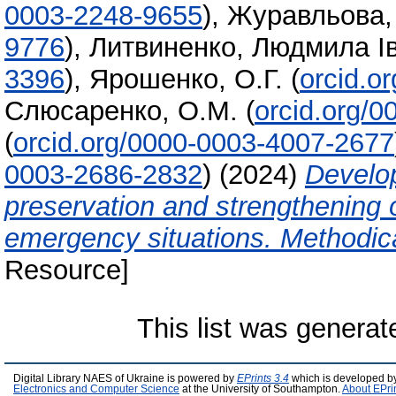
0003-2248-9655
)
,
Журавльова,
9776
)
,
Литвиненко, Людмила І
3396
)
,
Ярошенко, О.Г.
(
orcid.o
Слюсаренко, О.М.
(
orcid.org/
(
orcid.org/0000-0003-4007-2677
0003-2686-2832
)
(2024)
Develop
preservation and strengthening o
emergency situations. Methodi
Resource]
This list was genera
Digital Library NAES of Ukraine is powered by
EPrints 3.4
which is developed b
Electronics and Computer Science
at the University of Southampton.
About EPri