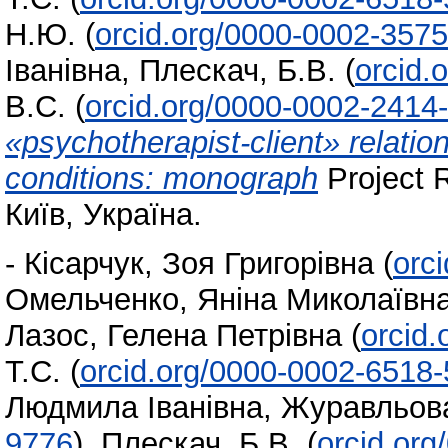
Н.Ю.
(
orcid.org/0000-0002-357
Іванівна
,
Плескач, Б.В.
(
orcid.
В.С.
(
orcid.org/0000-0002-2414
«psychotherapist-client» relatio
conditions: monograph
Project 
Київ, Україна.
-
Кісарчук, Зоя Григорівна
(
orc
Омельченко, Яніна Миколаївн
Лазос, Гелена Петрівна
(
orcid
Т.С.
(
orcid.org/0000-0002-6518
Людмила Іванівна
,
Журавльова
9776
)
,
Плескач, Б.В.
(
orcid.or