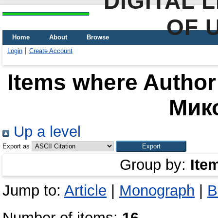
DIGITAL 
OF 
Home
About
Browse
Login
Create Account
Items where Author 
Мик
Up a level
Export as
Group by:
Ite
Jump to:
Article
|
Monograph
|
B
Number of items:
16
.