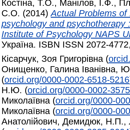
Костіна, Т.О.
,
Манілов, І.Ф.
,
Пл
С.О.
(2014)
Actual Problems of 
psychology and psychotherapy : 
Institute of Psychology NAPS Uk
Україна. ISBN ISSN 2072-4772
Кісарчук, Зоя Григорівна
(
orci
Онищенко, Галина Іванівна
,
Юр
(
orcid.org/0000-0002-6518-5216
Н.Ю.
(
orcid.org/0000-0002-357
Миколаївна
(
orcid.org/0000-00
Миколаївна
(
orcid.org/0000-00
Анатолійович
,
Демидюк, Н.П.
,