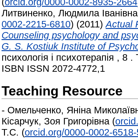
(
orcid.org/0000-0002-8935-2664
Литвиненко, Людмила Іванівна
0002-2215-6810
)
(2011)
Actual 
Counseling psychology and psych
G. S. Kostiuk Institute of Psy
психологія і психотерапія , 8 .
ISBN ISSN 2072-4772,1
Teaching Resource
-
Омельченко, Яніна Миколаїв
Кісарчук, Зоя Григорівна
(
orci
Т.С.
(
orcid.org/0000-0002-6518