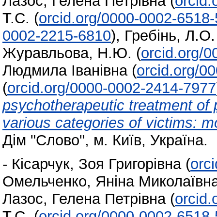
Лазос, Гелена Петрівна
(
orcid
Т.С.
(
orcid.org/0000-0002-6518
0002-2215-6810
)
,
Гребінь, Л.О.
Журавльова, Н.Ю.
(
orcid.org/
Людмила Іванівна
(
orcid.org/0
(
orcid.org/0000-0002-2414-7977
psychotherapeutic treatment of p
various categories of victims: 
Дім "Слово", м. Київ, Україна.
-
Кісарчук, Зоя Григорівна
(
orc
Омельченко, Яніна Миколаївн
Лазос, Гелена Петрівна
(
orcid
Т.С.
(
orcid.org/0000-0002-6518