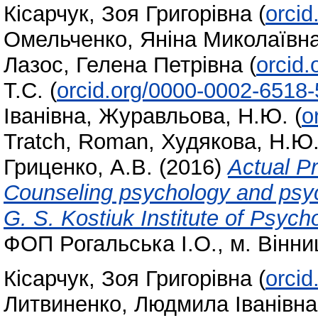
Кісарчук, Зоя Григорівна
(
orci
Омельченко, Яніна Миколаївн
Лазос, Гелена Петрівна
(
orcid
Т.С.
(
orcid.org/0000-0002-6518
Іванівна
,
Журавльова, Н.Ю.
(
o
Tratch, Roman
,
Худякова, Н.Ю
Гриценко, А.В.
(2016)
Actual Pr
Counseling psychology and psych
G. S. Kostiuk Institute of Psyc
ФОП Рогальська І.О., м. Вінни
Кісарчук, Зоя Григорівна
(
orci
Литвиненко, Людмила Іванівна