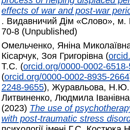
process of helping displaced pe
effects of war and post-war per
. Видавничий Дім «Слово», м. 
70-8 (Unpublished)
Омельченко, Яніна Миколаївн
Кісарчук, Зоя Григорівна
(
orci
Т.С.
(
orcid.org/0000-0002-6518
(
orcid.org/0000-0002-8935-2664
2248-9655
)
,
Журавльова, Н.Ю.
Литвиненко, Людмила Іванівна
(2023)
The use of psychotherapy
with post-traumatic stress disord
психології імені Г.С. Костюка 