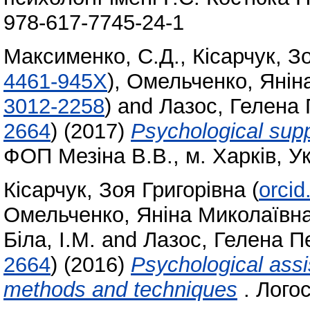
978-617-7745-24-1
Максименко, С.Д.
,
Кісарчук, З
4461-945X
)
,
Омельченко, Янін
3012-2258
)
and
Лазос, Гелена 
2664
)
(2017)
Psychological supp
ФОП Мезіна В.В., м. Харків, Ук
Кісарчук, Зоя Григорівна
(
orci
Омельченко, Яніна Миколаївн
Біла, І.М.
and
Лазос, Гелена П
2664
)
(2016)
Psychological assis
methods and techniques
. Логос