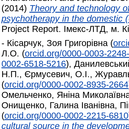
(2014)
Theory and technology o
psychotherapy in the domestic (U
Project Report. Імекс-ЛТД, м. К
-
Кісарчук, Зоя Григорівна
(
orc
Л.О.
(
orcid.org/0000-0003-2248
0002-6518-5216
)
,
Данилевський
Н.П.
,
Єрмусевич, О.І.
,
Журавль
(
orcid.org/0000-0002-8935-2664
Омельченко, Яніна Миколаївн
Онищенко, Галина Іванівна
,
Пі
(
orcid.org/0000-0002-2215-6810
cultural source in the developm