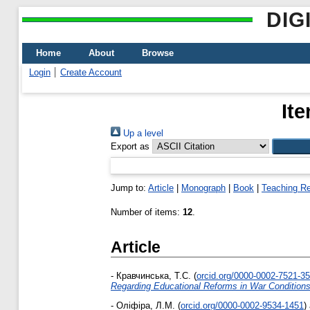
DIG
Home
About
Browse
Login
Create Account
It
Up a level
Export as
Jump to:
Article
|
Monograph
|
Book
|
Teaching R
Number of items:
12
.
Article
-
Кравчинська, Т.С.
(
orcid.org/0000-0002-7521-3
Regarding Educational Reforms іn War Condition
-
Оліфіра, Л.М.
(
orcid.org/0000-0002-9534-1451
)