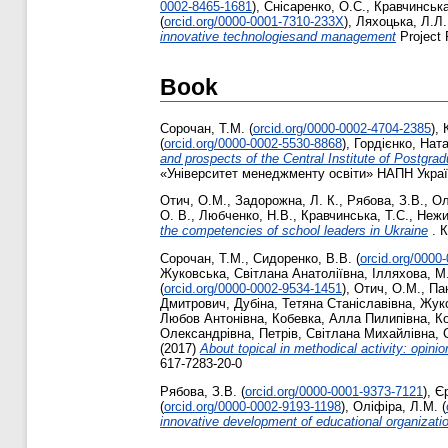
0002-8465-1681
)
,
Снісаренко, О.С.
,
Кравчинська
(
orcid.org/0000-0001-7310-233Х
)
,
Ляхоцька, Л.Л.
innovative technologiesand management
Project 
Book
Сорочан, Т.М.
(
orcid.org/0000-0002-4704-2385
)
,
(
orcid.org/0000-0002-5530-8868
)
,
Гордієнко, Нат
and prospects of the Central Institute of Postgr
«Університет менеджменту освіти» НАПН України
Отич, О.М.
,
Задорожна, Л. К.
,
Рябова, З.В.
,
Ол
О. В.
,
Любченко, Н.В.
,
Кравчинська, Т.С.
,
Нежи
the competencies of school leaders in Ukraine
. К
Сорочан, Т.М.
,
Сидоренко, В.В.
(
orcid.org/0000
Жуковська, Світлана Анатоліївна
,
Ілляхова, М
(
orcid.org/0000-0002-9534-1451
)
,
Отич, О.М.
,
Па
Дмитрович
,
Дубіна, Тетяна Станіславівна
,
Жуко
Любов Антонівна
,
Кобевка, Алла Пилипівна
,
К
Олександрівна
,
Петрів, Світлана Михайлівна
,
(2017)
About topical in methodical activity: opin
617-7283-20-0
Рябова, З.В.
(
orcid.org/0000-0001-9373-7121
)
,
Є
(
orcid.org/0000-0002-9193-1198
)
,
Оліфіра, Л.М.
(
innovative development of educational organizati