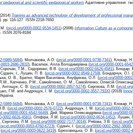
r pedagogical and scientific-pedagogical workers
Адаптивне управління: теор
(2014)
Training as advanced technology of development of professional ma
5). pp. 116-127. ISSN 2218-7650
.М.
(
orcid.org/0000-0002-9534-1451
)
(2008)
Information Culture as a compone
). ISSN 2076-8184
02-5989-5684
)
,
Молчанова, А.О.
(
orcid.org/0000-0001-9738-7341
)
,
Клокар, Н.
0-0003-2686-2832
)
,
Василюк, Алла Володимірівна
(
orcid.org/0000-0001-654
,
Сорочан, Т.М.
,
Сидоренко, В.В.
(
orcid.org/0000-0002-6626-4581
)
,
Бондар, В
,
Сіданіч, І.
,
Лушин, П. В.
(
orcid.org/0000-0002-9549-1759
)
,
Бондарчук, О.І.
(
ка, О. В.
,
Братко, Марія Василівна
,
Ануфрієва, О.Л.
(
orcid.org/0000-000
Л.М.
,
Капченко, Р.М.
,
Самойленко, О. М.
,
Самойленко, Олексій Олексан
,
Антощук, С. В.
(
orcid.org/0000-0002-2857-5274
)
,
Сергеєва, Л.М.
(
orcid.or
шко, Г.М.
and
Андрощук, І. М.
(
orcid.org/0000-0002-3557-793X
)
(2018)
Innov
 Україна.
02-5989-5684
)
,
Молчанова, А.О.
(
orcid.org/0000-0001-9738-7341
)
,
Клокар, Н.
В.В.
(
orcid.org/0000-0002-2576-0722
)
,
Андрощук, І. М.
(
orcid.org/0000-0002
id.org/0000-0001-6542-5649
)
,
Дей, Марина Олександрівна
(
orcid.org/0000-0
00-0002-6626-4581
)
,
Оліфіра, Л.М.
(
orcid.org/0000-0002-9534-1451
)
,
Лушин, П
,
Сергеєва, Л.М.
(
orcid.org/0000-0002-7177-3014
)
,
Рябова, З.В.
(
orcid.org/
(
orcid.org/0000-0003-4760-6723
)
,
Сіданіч, І.
(
orcid.org/0000-0002-2992-3808
)
(
orcid.org/0000-0003-0622-3419
)
,
Брюховецька, О. В.
(
orcid.org/0000-0002-