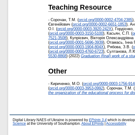
Teaching Resource
-
Сорочан, Т.М.
(
orcid.org/0000-0002-4704-2385
)
Євгенійович
(
orcid.org/0000-0002-6651-1853
)
,
Ан
О.І.
(
orcid.org/0000-0003-3920-242X
)
,
Гордієнко,
(
orcid.org/0000-0003-3150-5100
)
,
Касьян, С.П.
(
o
7521-3508
)
,
Купрієвич, Вікторія Олександрівна
(
orcid.org/0000-0001-5696-3939
)
,
Отамась, Інна 
(
orcid.org/0000-0003-1904-804X
)
,
Рябова, З.В.
(
o
(
orcid.org/0000-0003-4760-6723
)
,
Султанова, Л.
5530-8868
)
(2022)
Graduation (final) work of a s
Other
-
Кириченко, М.О.
(
orcid.org/0000-0003-1756-914
(
orcid.org/0000-0003-3953-0992
)
,
Сорочан, Т.М.
(
the organization of the educational process for di
Digital Library NAES of Ukraine is powered by
EPrints 3.4
which is develo
Science
at the University of Southampton.
About EPrints
|
Accessibility