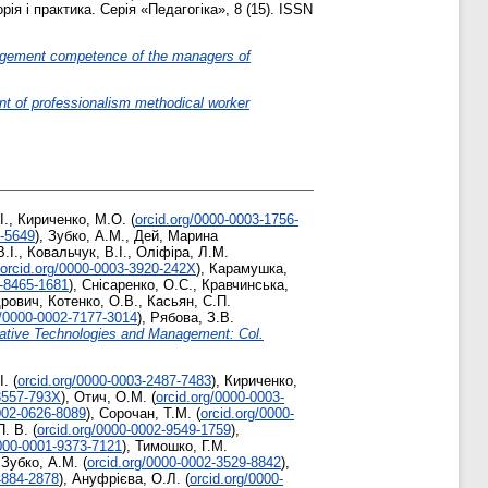
ія і практика. Серія «Педагогіка», 8 (15). ISSN
nagement competence of the managers of
nt of professionalism methodical worker
І.
,
Кириченко, М.О.
(
orcid.org/0000-0003-1756-
2-5649
)
,
Зубко, А.М.
,
Дей, Марина
.І.
,
Ковальчук, В.І.
,
Оліфіра, Л.М.
orcid.org/0000-0003-3920-242X
)
,
Карамушка,
2-8465-1681
)
,
Снісаренко, О.С.
,
Кравчинська,
дрович
,
Котенко, О.В.
,
Касьян, С.П.
g/0000-0002-7177-3014
)
,
Рябова, З.В.
ative Technologies and Management: Col.
І.
(
orcid.org/0000-0003-2487-7483
)
,
Кириченко,
-3557-793X
)
,
Отич, О.М.
(
orcid.org/0000-0003-
002-0626-8089
)
,
Сорочан, Т.М.
(
orcid.org/0000-
. В.
(
orcid.org/0000-0002-9549-1759
)
,
0000-0001-9373-7121
)
,
Тимошко, Г.М.
,
Зубко, А.М.
(
orcid.org/0000-0002-3529-8842
)
,
4884-2878
)
,
Ануфрієва, О.Л.
(
orcid.org/0000-