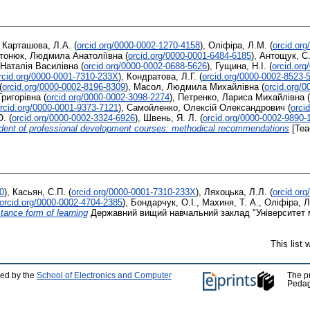
,
Карташова, Л.А.
(
orcid.org/0000-0002-1270-4158
)
,
Оліфіра, Л.М.
(
orcid.or
тонюк, Людмила Анатоліївна
(
orcid.org/0000-0001-6484-6185
)
,
Антощук, С.
 Наталія Василівна
(
orcid.org/0000-0002-0688-5626
)
,
Гущина, Н.І.
(
orcid.or
rcid.org/0000-0001-7310-233X
)
,
Кондратова, Л.Г.
(
orcid.org/0000-0002-8523-
(
orcid.org/0000-0002-8196-8309
)
,
Масол, Людмила Михайлівна
(
orcid.org/
Григорівна
(
orcid.org/0000-0002-3098-2274
)
,
Петренко, Лариса Михайлівна
(
rcid.org/0000-0001-9373-7121
)
,
Самойленко, Олексій Олександрович
(
orci
Ю.
(
orcid.org/0000-0002-3324-6926
)
,
Швень, Я. Л.
(
orcid.org/0000-0002-9890-
tudent of professional development courses: methodical recommendations
[Tea
0
)
,
Касьян, С.П.
(
orcid.org/0000-0001-7310-233X
)
,
Ляхоцька, Л.Л.
(
orcid.or
orcid.org/0000-0002-4704-2385
)
,
Бондарчук, О.І.
,
Махиня, Т. А.
,
Оліфіра, Л
stance form of learning
Державний вищий навчальний заклад "Університет ме
This list
ped by the
School of Electronics and Computer
The p
Pedag