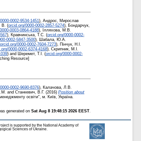
g/0000-0002-9534-1451
)
,
Андрос, Мирослав
 В.
(
orcid.org/0000-0002-2857-5274
)
,
Бондарчук,
g/0000-0003-0864-4188
)
,
Ілляхова, М.В.
5567
)
,
Кравчинська, Т.С.
(
orcid.org/0000-0002-
0000-0002-5847-3500
)
,
Шабала, Ю.А.
orcid.org/0000-0002-7604-7273
)
,
Пінчук, Н.І.
d.org/0000-0002-6374-4168
)
,
Скрипник, М.І.
1039
)
and
Шеремет, Т.І.
(
orcid.org/0000-0002-
ching Resource]
g/0000-0002-9690-8376
)
,
Калачова, Л.В.
.М.
and
Станкевич, В.Г.
(2016)
Position about
неджменту освіти", м. Київ, Україна.
 was generated on
Sat Aug 8 19:48:15 2026 EEST
.
roject is supported by the National Academy of
ogical Sciences of Ukraine.