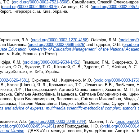
, Т.С.
(
orcid.org/0000-0002-7521-3508
)
,
Самойленко, Олексій Олександров
(
orcid.org/0000-0002-9690-8376
)
,
Антощук, С. В.
(
orcid.org/0000-0002-2857
Report. Інтерсервіс, м. Київ, Україна.
Карташова, Л.А.
(
orcid.org/0000-0002-1270-4158
)
,
Оліфіра, Л.М.
(
orcid.org/
алія Василівна
(
orcid.org/0000-0002-0688-5626
)
and
Годорож, О.В.
(
orcid.or
aduate Education "University of Education Management" of the National Acad
, м. Київ, Україна. (In Press)
іфіра, Л.М.
(
orcid.org/0000-0002-9534-1451
)
,
Тимошко, Г.М.
,
Сидоренко, В.
нська, О.О.
,
Букорос, Т. О.
,
Штангей, С. В.
,
Здрагат, С. Г.
,
Айрікян, А. С.
ультурКонтакт, м. Київ, Україна.
-0002-6626-4581
)
,
Скрипник, М.І.
,
Кириченко, М.О.
(
orcid.org/0000-0003-175
.В.
,
Катюк (Швень), Я. Л.
,
Кравчинська, Т.С.
,
Левченко, В.В.
,
Любченко, Н
нченко, Л.Ф.
,
Пономаревський, Артемій Станіславович
,
Хоменко, М. П.
,
Б
вська, Світлана Анатоліївна
,
Івашньова, Світлана Володимирівна
,
Іщенк
озлова, Ірина Володимирівна
,
Лавровська, Світлана Миколаївна
,
Мінда, 
Савицька, Наталія Миколаївна
,
Прядко, Любов Олексіївна
,
Супрун, Лари
ions and advice of experts: multimedia scientific-methodical complex: author's
рмоленко, А.Б.
(
orcid.org/0000-0003-3048-7844
)
,
Махиня, Т. А.
(
orcid.org/0
orcid.org/0000-0002-9534-1451
)
and
Приходькіна, Н.О.
(
orcid.org/0000-0001
ons of Ukraine
. ДВНЗ «Ун-т менедж. освіти», КультурКонтакт Австрія, м. К