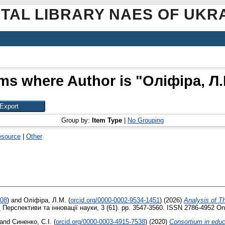
ITAL LIBRARY NAES OF UKR
ems where Author is "
Оліфіра, Л.
Group by:
Item Type
|
No Grouping
esource
|
Other
508
)
and
Оліфіра, Л.М.
(
orcid.org/0000-0002-9534-1451
)
(2026)
Analysis оf Th
s
Перспективи та інновації науки, 3 (61). pp. 3547-3560. ISSN 2786-4952 On
and
Синенко, С.І.
(
orcid.org/0000-0003-4915-7538
)
(2020)
Consortium in educ