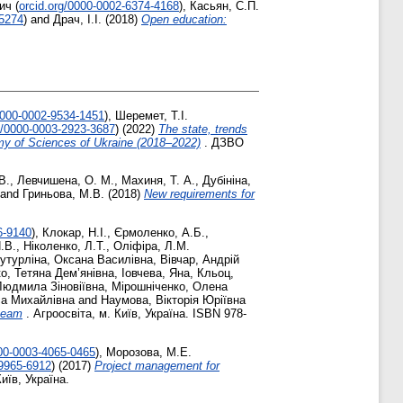
ич
(
orcid.org/0000-0002-6374-4168
)
,
Касьян, С.П.
-5274
)
and
Драч, І.І.
(2018)
Open education:
0000-0002-9534-1451
)
,
Шеремет, Т.І.
g/0000-0003-2923-3687
)
(2022)
The state, trends
emy of Sciences of Ukraine (2018–2022)
. ДЗВО
В.
,
Левчишена, О. М.
,
Махиня, Т. А.
,
Дубініна,
and
Гриньова, М.В.
(2018)
New requirements for
6-9140
)
,
Клокар, Н.І.
,
Єрмоленко, А.Б.
,
.В.
,
Ніколенко, Л.Т.
,
Оліфіра, Л.М.
утурліна, Оксана Василівна
,
Вівчар, Андрій
о, Тетяна Дем’янівна
,
Іовчева, Яна
,
Кльоц,
Людмила Зіновіївна
,
Мірошніченко, Олена
са Михайлівна
and
Наумова, Вікторія Юріївна
 team
. Агроосвіта, м. Київ, Україна. ISBN 978-
000-0003-4065-0465
)
,
Морозова, М.Е.
-9965-6912
)
(2017)
Project management for
иїв, Україна.