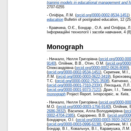
training models in educational management and fo
2707-0255
-
Оліфіра, Л.М.
(
orcid.org/0000-0002-9534-1451
)
education
Bulletin of postgrated education, 12 (2
-
Кравчина, О.Є.
,
Бондар , О.А.
and
Оліфіра, Л
Інформаційні технології і засоби навчання, 4 (8
Monograph
-
Ничкало, Нелля Григорівна
(
orcid.org/0000-00
9140
)
,
Олійник, В.В.
,
Отич, О.М.
(
orcid.org/000
Олександрівна
(
orcid.org/0000-0002-0626-8089
)
(
orcid.org/0000-0002-9534-1451
)
,
Скрипник, М.І.
Л.М.
(
orcid.org/0000-0003-0622-3419
)
,
Брюховець
Т.С.
(
orcid.org/0000-0002-7521-3508
)
,
Капченко, 
(
orcid.org/0000-0001-7310-233X
)
,
Ляхоцька, Л.Л.
(
orcid.org/0000-0001-9373-7121
)
,
Драч, І.І.
,
Тимо
monograph
Project Report. Інтерсервіс, м. Київ,
-
Ничкало, Нелля Григорівна
(
orcid.org/0000-00
М.О.
(
orcid.org/0000-0003-1756-9140
)
,
Олійник, 
2686-2832
)
,
Василюк, Алла Володимірівна
(
orc
0002-4704-2385
)
,
Сидоренко, В.В.
(
orcid.org/00
Бондарчук, О.І.
(
orcid.org/0000-0003-3920-242X
)
(
orcid.org/0000-0003-0996-6138
)
,
Скрипник, М.І.
Бондар, В.І.
,
Ковальчук, В.І.
,
Карамушка, Л.М.