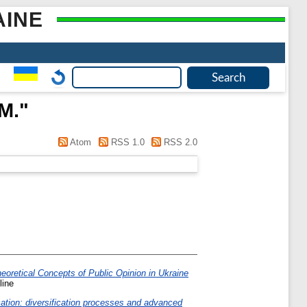
AINE
М.
"
Atom
RSS 1.0
RSS 2.0
eoretical Concepts оf Public Opinion іn Ukraine
line
ation: diversification processes and advanced